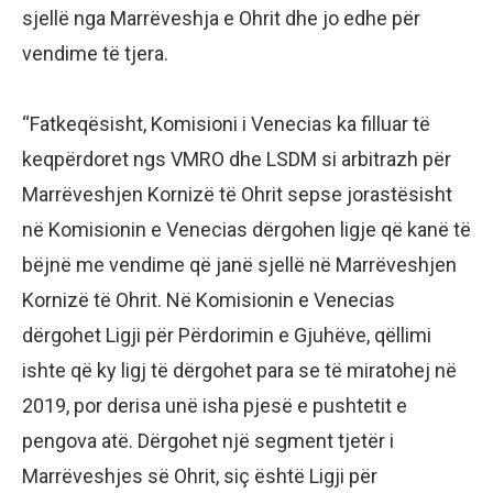
sjellë nga Marrëveshja e Ohrit dhe jo edhe për
vendime të tjera.
“Fatkeqësisht, Komisioni i Venecias ka filluar të
keqpërdoret ngs VMRO dhe LSDM si arbitrazh për
Marrëveshjen Kornizë të Ohrit sepse jorastësisht
në Komisionin e Venecias dërgohen ligje që kanë të
bëjnë me vendime që janë sjellë në Marrëveshjen
Kornizë të Ohrit. Në Komisionin e Venecias
dërgohet Ligji për Përdorimin e Gjuhëve, qëllimi
ishte që ky ligj të dërgohet para se të miratohej në
2019, por derisa unë isha pjesë e pushtetit e
pengova atë. Dërgohet një segment tjetër i
Marrëveshjes së Ohrit, siç është Ligji për