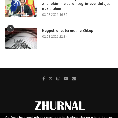
zhbllokimin e eurointegrimeve, detajet
nuk thuhen
03.08.2026 16:35
5
Regjistrohet tërmet në Shkup
02.08.2026 22:34