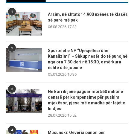
1
Arsim, në shtator 4.900 nxënës të klasës
së parë më pak
06.08.2026 17:33
2
Sportelet e NP “Ujësjellësi dhe
Kanalizimi” – Shkup nesër do të punojnë
nga ora 7:30 deri në 15:30, e mërkura
është ditë jopune
05.01.2026 10:36
3
Në korrik janë paguar mbi 560 milionë
denarë për kompensime për pushim
mjekësor, pjesa më e madhe për lejet e
lindjes
28.07.2026 15:52
4
Mucunski: Qeveria punon për