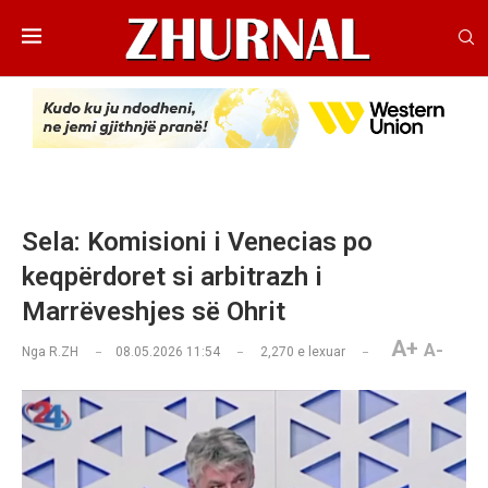
Sela: Komisioni i Venecias po
keqpërdoret si arbitrazh i
Marrëveshjes së Ohrit
A+
A-
Nga
R.ZH
08.05.2026 11:54
2,270
e lexuar