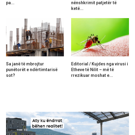
pa...
nënshkrimit patjetër të
ketë...
Sa janë të mbrojtur
Editorial / Kujdes nga virusi i
punëtorët e ndërtimtarisë
Etheve të Nilit – më të
sot?
rrezikuar moshat e...