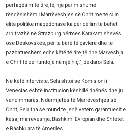
përfaqësim të drejtë, një parim shumë i
rëndësishëm i Marrëveshjes së Ohrit me të cilin
elita politike maqedonase ka për qëllim të bëhet
arbitrazhë në Strazburg përmes Karakamishevës
ose Deskovskës, për ta bërë të pavlerë dhe të
pazbatueshëm edhe këtë të drejtë dhe Marveshja
e Ohrit të perfundojë në një hiç.”, deklaroi Sela.
Në këtë intervistë, Sela shtoi se Komisioni i
Venecias është institucion këshillë dhënës dhe ju
vendimmarës. Ndërmjetës të Marrëveshjes së
Ohrit, Sela tha se mund të jenë vetëm garantuesit e
kësaj marrëveshje, Bashkimi Evropian dhe Shtetet
e Bashkuara të Amerilës.