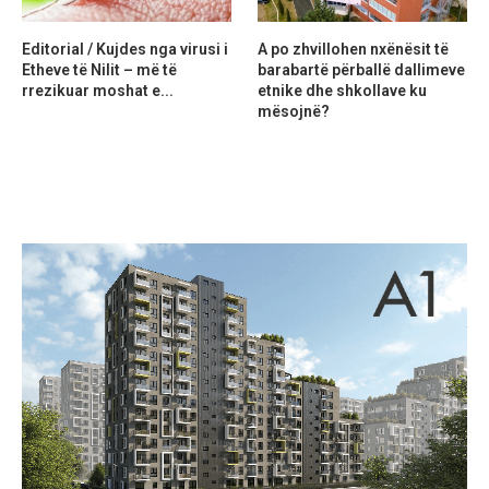
Editorial / Kujdes nga virusi i
A po zhvillohen nxënësit të
Etheve të Nilit – më të
barabartë përballë dallimeve
rrezikuar moshat e...
etnike dhe shkollave ku
mësojnë?