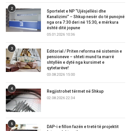
2
Sportelet e NP “Ujësjellësi dhe
Kanalizimi” – Shkup nesër do të punojnë
nga ora 7:30 deri në 15:30, e mërkura
është ditë jopune
05.01.2026 10:36
3
Editorial / Priten reforma në sistemin e
pensioneve – shteti mund ta marrë
shtyllën e dytë nga kursimet e
qytetarëve!
03.08.2026 15:00
4
Regjistrohet tërmet në Shkup
02.08.2026 22:34
5
DAP-i e fillon fazën e tretë të projektit