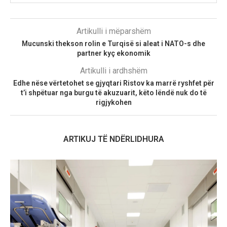
Artikulli i mëparshëm
Mucunski thekson rolin e Turqisë si aleat i NATO-s dhe
partner kyç ekonomik
Artikulli i ardhshëm
Edhe nëse vërtetohet se gjyqtari Ristov ka marrë ryshfet për
t’i shpëtuar nga burgu të akuzuarit, këto lëndë nuk do të
rigjykohen
ARTIKUJ TË NDËRLIDHURA