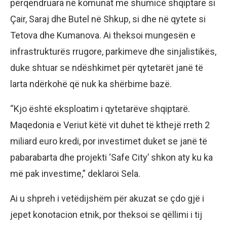
përqendruara në komunat me shumicë shqiptare si
Çair, Saraj dhe Butel në Shkup, si dhe në qytete si
Tetova dhe Kumanova. Ai theksoi mungesën e
infrastrukturës rrugore, parkimeve dhe sinjalistikës,
duke shtuar se ndëshkimet për qytetarët janë të
larta ndërkohë që nuk ka shërbime bazë.
“Kjo është eksploatim i qytetarëve shqiptarë.
Maqedonia e Veriut këtë vit duhet të kthejë rreth 2
miliard euro kredi, por investimet duket se janë të
pabarabarta dhe projekti ‘Safe City’ shkon aty ku ka
më pak investime,” deklaroi Sela.
Ai u shpreh i vetëdijshëm për akuzat se çdo gjë i
jepet konotacion etnik, por theksoi se qëllimi i tij