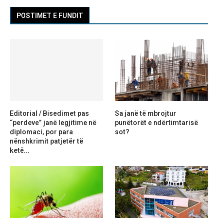
POSTIMET E FUNDIT
Editorial / Bisedimet pas
Sa janë të mbrojtur
“perdeve” janë legjitime në
punëtorët e ndërtimtarisë
diplomaci, por para
sot?
nënshkrimit patjetër të
ketë...