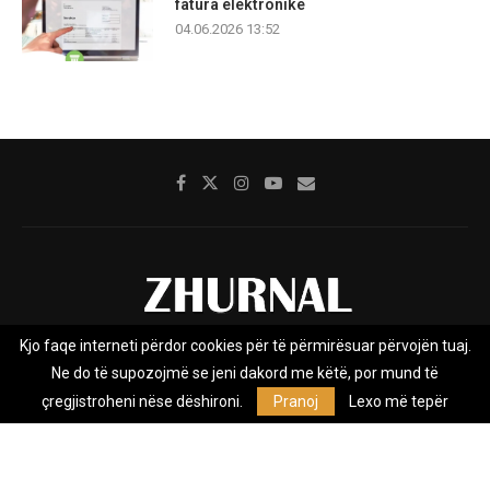
fatura elektronike
04.06.2026 13:52
Kjo faqe interneti përdor cookies për të përmirësuar përvojën tuaj.
Rreth nesh
Impresumi
Marketing
Kontakt
Ne do të supozojmë se jeni dakord me këtë, por mund të
Privacy Policy
çregjistroheni nëse dëshironi.
Pranoj
Lexo më tepër
Zhurnal.mk është Agjenci e Lajmeve e pavarur, e themeluar në vitin
2009, që e mbulon Maqedoninë, Kosovën, Shqipërinë edhe lajmet
nga bota.