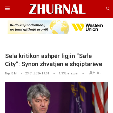
Sela kritikon ashpër ligjin “Safe
City”: Synon zhvatjen e shqiptarëve
A+
A-
Nga
B.M
23.01.2026 19:01
1,332
e lexuar