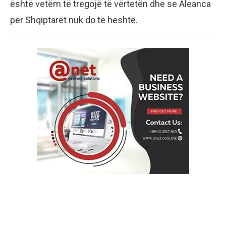
është vetëm të tregojë të vërtetën dhe se Aleanca
për Shqiptarët nuk do të heshtë.