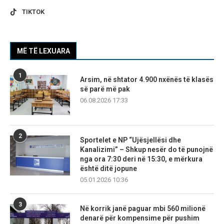
TIKTOK
MË TË LEXUARA
1
Arsim, në shtator 4.900 nxënës të klasës
së parë më pak
06.08.2026 17:33
2
Sportelet e NP “Ujësjellësi dhe
Kanalizimi” – Shkup nesër do të punojnë
nga ora 7:30 deri në 15:30, e mërkura
është ditë jopune
05.01.2026 10:36
3
Në korrik janë paguar mbi 560 milionë
denarë për kompensime për pushim