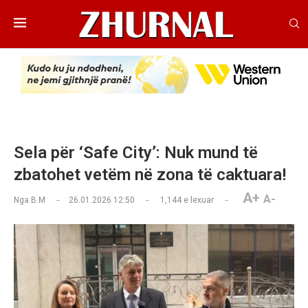
Sela për ‘Safe City’: Nuk mund të
zbatohet vetëm në zona të caktuara!
A+
A-
Nga
B.M
26.01.2026 12:50
1,144
e lexuar