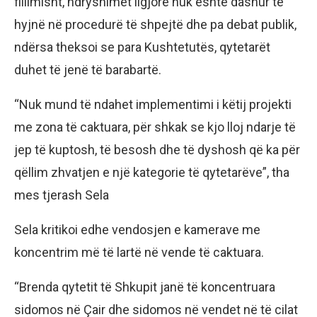
fillimisht, ndryshimet ligjore nuk është dashur të
hyjnë në procedurë të shpejtë dhe pa debat publik,
ndërsa theksoi se para Kushtetutës, qytetarët
duhet të jenë të barabartë.
“Nuk mund të ndahet implementimi i këtij projekti
me zona të caktuara, për shkak se kjo lloj ndarje të
jep të kuptosh, të besosh dhe të dyshosh që ka për
qëllim zhvatjen e një kategorie të qytetarëve”, tha
mes tjerash Sela
Sela kritikoi edhe vendosjen e kamerave me
koncentrim më të lartë në vende të caktuara.
“Brenda qytetit të Shkupit janë të koncentruara
sidomos në Çair dhe sidomos në vendet në të cilat