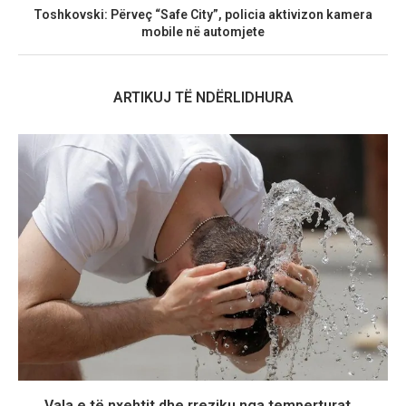
Toshkovski: Përveç “Safe City”, policia aktivizon kamera
mobile në automjete
ARTIKUJ TË NDËRLIDHURA
Vala e të nxehtit dhe rreziku nga temperturat...