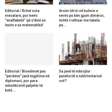
Editorial / Rritet nota
Arsim Idrizi në kulmin e
mesatare, por kemi
verës po bën gjum dimëror,
“analfabetë” që s’dinë as
është rrethuar me tabela
lexim e as matematikë!
pa...
Editorial / Bisedimet pas
Sa janë të mbrojtur
“perdeve” janë legjitime në
punëtorët e ndërtimtarisë
diplomaci, por para
sot?
nënshkrimit patjetër të
ketë...