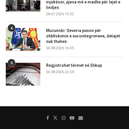
mjekësor, pjesa më e madhe për lejet e
lindjes
28.07.2026 15:52
4
Mucunski: Qeveria punon për
zhbllokimin e eurointegrimeve, detajet
nuk thuhen
03.08.2026 16:35
5
Regjistrohet tërmet në Shkup
02.08.2026 22:34