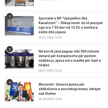
2
Sportelet e NP “Ujësjellësi dhe
Kanalizimi” – Shkup nesër do të punojnë
nga ora 7:30 deri në 15:30, e mërkura
është ditë jopune
05.01.2026 10:36
3
Në korrik janë paguar mbi 560 milionë
denarë për kompensime për pushim
mjekësor, pjesa më e madhe për lejet e
lindjes
28.07.2026 15:52
4
Mucunski: Qeveria punon për
zhbllokimin e eurointegrimeve, detajet
nuk thuhen
03.08.2026 16:35