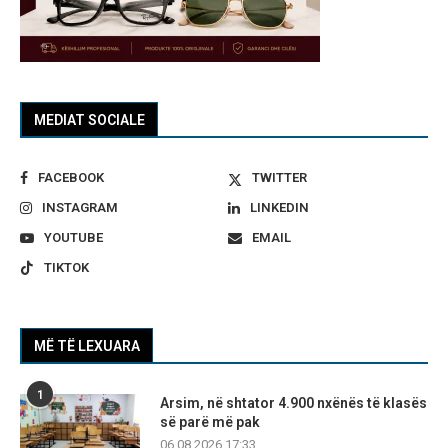
MEDIAT SOCIALE
FACEBOOK
TWITTER
INSTAGRAM
LINKEDIN
YOUTUBE
EMAIL
TIKTOK
MË TË LEXUARA
1
Arsim, në shtator 4.900 nxënës të klasës
së parë më pak
06.08.2026 17:33