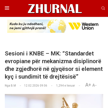
Sesioni i KNBE – MK: “Standardet
evropiane për mekanizma disiplinorë
dhe zgjedhorë në gjyqësor si element
kyç i sundimit të drejtësisë”
A+
A-
Nga
B.M
12.02.2026 09:06
1,294
e lexuar