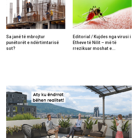
Sa janë të mbrojtur
Editorial / Kujdes nga virusi i
punëtorët e ndërtimtarisë
Etheve të Nilit – më të
sot?
rrezikuar moshat e...