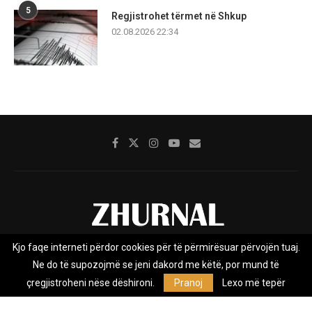
5
Regjistrohet tërmet në Shkup
02.08.2026 22:34
Kjo faqe interneti përdor cookies për të përmirësuar përvojën tuaj.
Rreth nesh
Impresumi
Marketing
Kontakt
Ne do të supozojmë se jeni dakord me këtë, por mund të
Privacy Policy
çregjistroheni nëse dëshironi.
Pranoj
Lexo më tepër
Zhurnal.mk është Agjenci e Lajmeve e pavarur, e themeluar në vitin
2009, që e mbulon Maqedoninë, Kosovën, Shqipërinë edhe lajmet