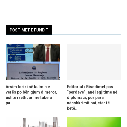
POSTIMET E FUNDIT
Arsim Idrizi në kulmin e
Editorial / Bisedimet pas
verës po bën gjum dimëror,
“perdeve” janë legjitime në
është rrethuar me tabela
diplomaci, por para
pa...
nënshkrimit patjetër të
ketë...