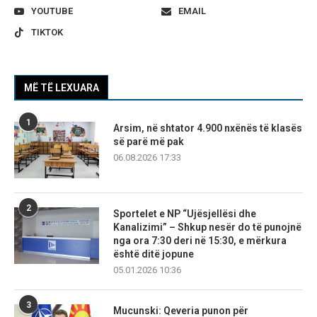
YOUTUBE
EMAIL
TIKTOK
MË TË LEXUARA
1
Arsim, në shtator 4.900 nxënës të klasës
së parë më pak
06.08.2026 17:33
2
Sportelet e NP “Ujësjellësi dhe
Kanalizimi” – Shkup nesër do të punojnë
nga ora 7:30 deri në 15:30, e mërkura
është ditë jopune
05.01.2026 10:36
3
Mucunski: Qeveria punon për