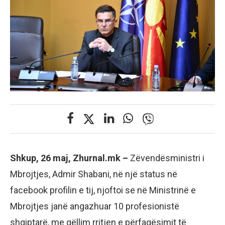
Shkup, 26 maj, Zhurnal.mk –
Zëvendësministri i
Mbrojtjes, Admir Shabani, në një status në
facebook profilin e tij, njoftoi se në Ministrinë e
Mbrojtjes janë angazhuar 10 profesionistë
shqiptarë, me qëllim rritjen e përfaqësimit të