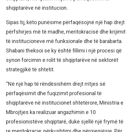
shqiptarëve në institucion.
Sipas tij, këto punësime përfaqësojnë një hap drejt
përfshirjes më të madhe, meritokracisë dhe krijimit
të institucioneve më funksionale dhe të barabarta.
Shabani theksoi se ky është fillimi i një procesi që
synon forcimin e rolit të shqiptarëve në sektorët
strategjikë të shtetit.
“Në një hap të rëndësishëm drejt rritjes së
përfaqësimit dhe fuqizimit profesional të
shqiptarëve në institucionet shtetërore, Ministria e
Mbrojtjes ka realizuar angazhimin e 10
profesionistëve shqiptarë, duke sjellë një frymë të
re meritokracie, përkushtimi dhe përgjegjësie. Për