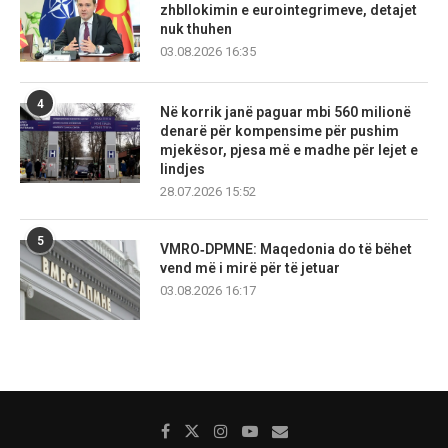
zhbllokimin e eurointegrimeve, detajet
nuk thuhen
03.08.2026 16:35
4
Në korrik janë paguar mbi 560 milionë
denarë për kompensime për pushim
mjekësor, pjesa më e madhe për lejet e
lindjes
28.07.2026 15:52
5
VMRO‑DPMNE: Maqedonia do të bëhet
vend më i mirë për të jetuar
03.08.2026 16:17