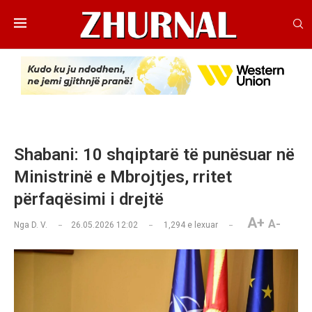
Shabani: 10 shqiptarë të punësuar në
Ministrinë e Mbrojtjes, rritet
përfaqësimi i drejtë
A+
A-
Nga
D. V.
26.05.2026 12:02
1,294
e lexuar