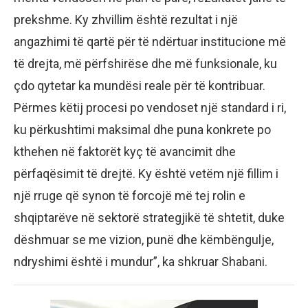
prekshme. Ky zhvillim është rezultat i një
angazhimi të qartë për të ndërtuar institucione më
të drejta, më përfshirëse dhe më funksionale, ku
çdo qytetar ka mundësi reale për të kontribuar.
Përmes këtij procesi po vendoset një standard i ri,
ku përkushtimi maksimal dhe puna konkrete po
kthehen në faktorët kyç të avancimit dhe
përfaqësimit të drejtë. Ky është vetëm një fillim i
një rruge që synon të forcojë më tej rolin e
shqiptarëve në sektorë strategjikë të shtetit, duke
dëshmuar se me vizion, punë dhe këmbëngulje,
ndryshimi është i mundur”, ka shkruar Shabani.