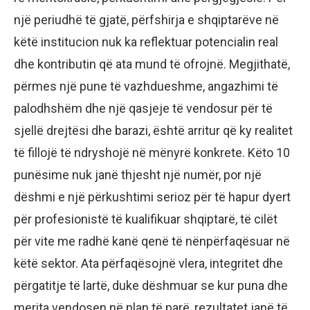
një periudhë të gjatë, përfshirja e shqiptarëve në
këtë institucion nuk ka reflektuar potencialin real
dhe kontributin që ata mund të ofrojnë. Megjithatë,
përmes një pune të vazhdueshme, angazhimi të
palodhshëm dhe një qasjeje të vendosur për të
sjellë drejtësi dhe barazi, është arritur që ky realitet
të fillojë të ndryshojë në mënyrë konkrete. Këto 10
punësime nuk janë thjesht një numër, por një
dëshmi e një përkushtimi serioz për të hapur dyert
për profesionistë të kualifikuar shqiptarë, të cilët
për vite me radhë kanë qenë të nënpërfaqësuar në
këtë sektor. Ata përfaqësojnë vlera, integritet dhe
përgatitje të lartë, duke dëshmuar se kur puna dhe
merita vendosen në plan të parë, rezultatet janë të