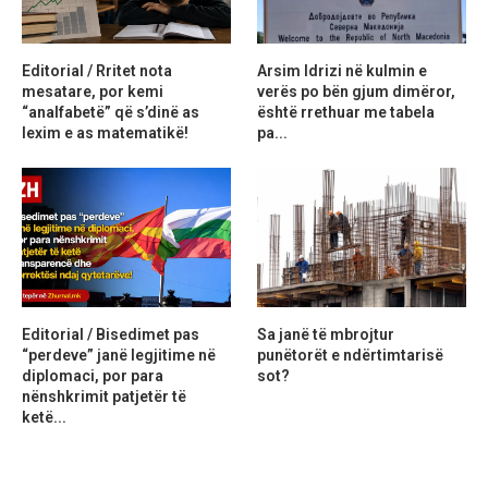
Editorial / Rritet nota
Arsim Idrizi në kulmin e
mesatare, por kemi
verës po bën gjum dimëror,
“analfabetë” që s’dinë as
është rrethuar me tabela
lexim e as matematikë!
pa...
Editorial / Bisedimet pas
Sa janë të mbrojtur
“perdeve” janë legjitime në
punëtorët e ndërtimtarisë
diplomaci, por para
sot?
nënshkrimit patjetër të
ketë...