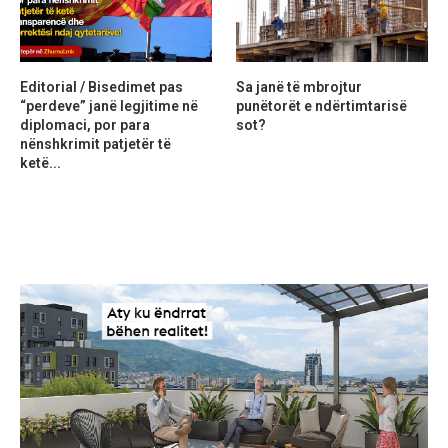
Editorial / Bisedimet pas
Sa janë të mbrojtur
“perdeve” janë legjitime në
punëtorët e ndërtimtarisë
diplomaci, por para
sot?
nënshkrimit patjetër të
ketë...