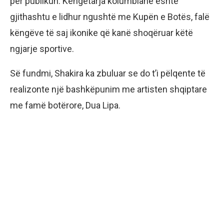
për publikun. Këngëtarja kolumbiane është
gjithashtu e lidhur ngushtë me Kupën e Botës, falë
këngëve të saj ikonike që kanë shoqëruar këtë
ngjarje sportive.
Së fundmi, Shakira ka zbuluar se do t’i pëlqente të
realizonte një bashkëpunim me artisten shqiptare
me famë botërore, Dua Lipa.