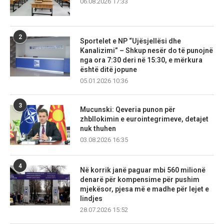
06.08.2026 17:33
2
Sportelet e NP “Ujësjellësi dhe
Kanalizimi” – Shkup nesër do të punojnë
nga ora 7:30 deri në 15:30, e mërkura
është ditë jopune
05.01.2026 10:36
3
Mucunski: Qeveria punon për
zhbllokimin e eurointegrimeve, detajet
nuk thuhen
03.08.2026 16:35
4
Në korrik janë paguar mbi 560 milionë
denarë për kompensime për pushim
mjekësor, pjesa më e madhe për lejet e
lindjes
28.07.2026 15:52