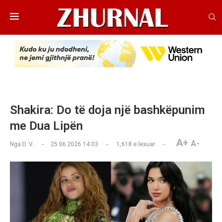
Shakira: Do të doja një bashkëpunim
me Dua Lipën
A+
A-
Nga
D. V.
25.06.2026 14:03
1,618
e lexuar