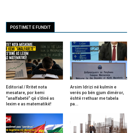
POSTIMET E FUNDIT
Editorial / Rritet nota
Arsim Idrizi në kulmin e
mesatare, por kemi
verës po bën gjum dimëror,
“analfabetë” që s’dinë as
është rrethuar me tabela
lexim e as matematikë!
pa...