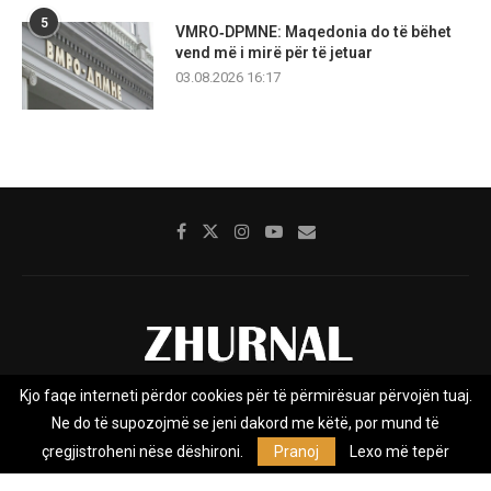
5
VMRO‑DPMNE: Maqedonia do të bëhet
vend më i mirë për të jetuar
03.08.2026 16:17
Kjo faqe interneti përdor cookies për të përmirësuar përvojën tuaj.
Rreth nesh
Impresumi
Marketing
Kontakt
Ne do të supozojmë se jeni dakord me këtë, por mund të
Privacy Policy
çregjistroheni nëse dëshironi.
Pranoj
Lexo më tepër
Zhurnal.mk është Agjenci e Lajmeve e pavarur, e themeluar në vitin