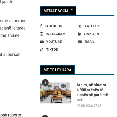
t jashtë
MEDIAT SOCIALE
shumë si person
FACEBOOK
TWITTER
t janë lojtarët
INSTAGRAM
LINKEDIN
kë më shumë,
YOUTUBE
EMAIL
TIKTOK
ht si person
MË TË LEXUARA
1
Arsim, në shtator
4.900 nxënës të
klasës së parë më
pak
06.08.2026 17:33
mban raporte