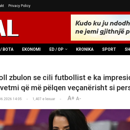
akt
Privacy Policy
/ BOTA
EKONOMI
ED / OP
KRONIKA
SPORT
S
ll zbulon se cili futbollist e ka impre
 vetmi që më pëlqen veçanërisht si per
A+
A-
06.2026 14:05
1,407
e lexuar