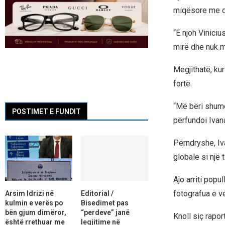
miqësore me di
“E njoh Viniciu
mirë dhe nuk mu
Megjithatë, ku
fortë.
“Më bëri shumë
POSTIMET E FUNDIT
përfundoi Ivan
Përndryshe, Iva
globale si një 
Ajo arriti pop
fotografua e v
Arsim Idrizi në
Editorial /
kulmin e verës po
Bisedimet pas
bën gjum dimëror,
“perdeve” janë
Knoll siç rapor
është rrethuar me
legjitime në