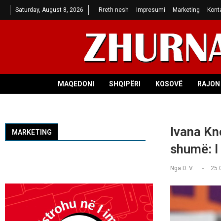
Saturday, August 8, 2026
Rreth nesh
Impresumi
Marketing
Kont
MAQEDONI
SHQIPËRI
KOSOVË
RAJON 
Ivana Kno
MARKETING
shumë: I
Nga
D. V.
25.