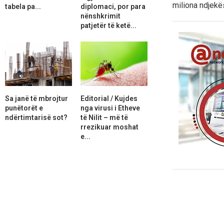
miliona ndjekës
tabela pa...
diplomaci, por para
nënshkrimit
patjetër të ketë...
Sa janë të mbrojtur
Editorial / Kujdes
punëtorët e
nga virusi i Etheve
ndërtimtarisë sot?
të Nilit – më të
rrezikuar moshat
e...