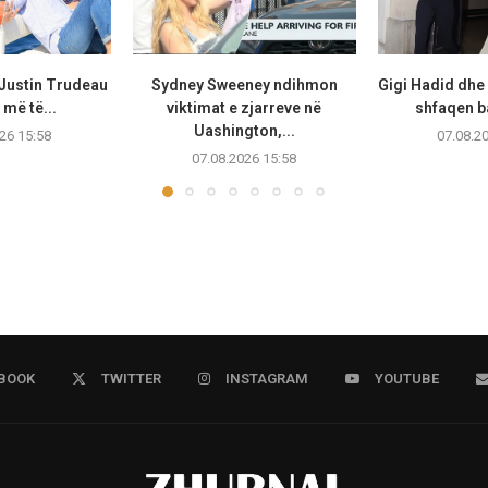
 Justin Trudeau
Sydney Sweeney ndihmon
Gigi Hadid dhe
më të...
viktimat e zjarreve në
shfaqen b
Uashington,...
26 15:58
07.08.2
07.08.2026 15:58
BOOK
TWITTER
INSTAGRAM
YOUTUBE