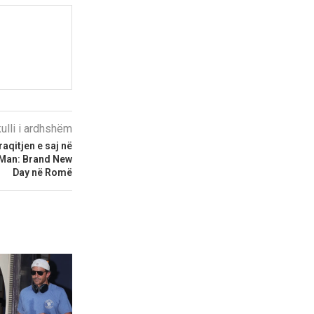
kulli i ardhshëm
qitjen e saj në
-Man: Brand New
Day në Romë