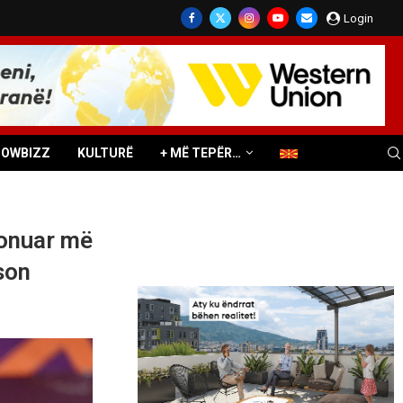
Login
HOWBIZZ
KULTURË
+ MË TEPËR…
sionuar më
son