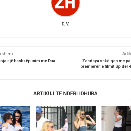
D. V.
parshëm
Arti
 doja një bashkëpunim me Dua
Zendaya shkëlqen me para
premierën e filmit Spider
ARTIKUJ TË NDËRLIDHURA