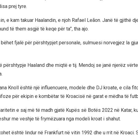
sa prej tyre.
sin, e kam takuar Haalandin, e njoh Rafael Leãon. Janë të gjithë 
nd të them asgjë të keqe për ta”, tha ajo.
r bëhet fjalë për përshtypjet personale, sulmuesi norvegjez la gj
 përshtypje Haaland dhe miqtë e tij. Mendoj se janë njerëz vërtet
a.
na Knoll është një influencuere, modele dhe DJ kroate, e cila fito
tifoze për ekipin e kombëtar të Kroacisë në garat e mëdha të futbo
ullaritetin e saj më të madh gjatë Kupës së Botës 2022 në Katar, 
eshur me veshje të frymëzuara nga modeli kroat i shahut.
tohet është lindur në Frankfurt në vitin 1992 dhe u rrit në Kroaci. S