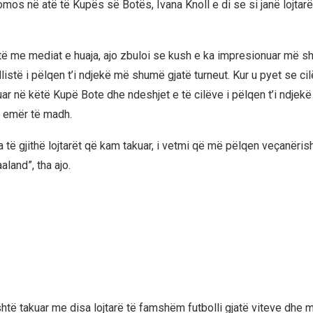
mos në atë të Kupës së Botës, Ivana Knoll e di se si janë lojtarë
stë me mediat e huaja, ajo zbuloi se kush e ka impresionuar më 
llistë i pëlqen t’i ndjekë më shumë gjatë turneut. Kur u pyet se cilë
ruar në këtë Kupë Bote dhe ndeshjet e të cilëve i pëlqen t’i ndje
ë emër të madh.
a të gjithë lojtarët që kam takuar, i vetmi që më pëlqen veçanëris
aland”, tha ajo.
shtë takuar me disa lojtarë të famshëm futbolli gjatë viteve dhe 