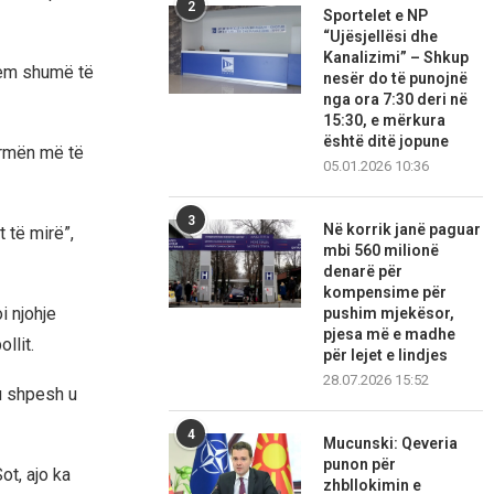
2
Sportelet e NP
“Ujësjellësi dhe
Kanalizimi” – Shkup
djem shumë të
nesër do të punojnë
nga ora 7:30 deri në
15:30, e mërkura
është ditë jopune
urmën më të
05.01.2026 10:36
3
Në korrik janë paguar
 të mirë”,
mbi 560 milionë
denarë për
kompensime për
i njohje
pushim mjekësor,
pjesa më e madhe
llit.
për lejet e lindjes
28.07.2026 15:52
ku shpesh u
4
Mucunski: Qeveria
punon për
ot, ajo ka
zhbllokimin e