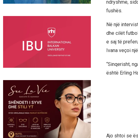
ndryshme, sido
fushës.
Në një intervi
dhe cilët futbo
e saj të prefe
Ivana veçoi nj
“Sinqerisht, ng
është Erling Ha
Ajo shtoi se ë