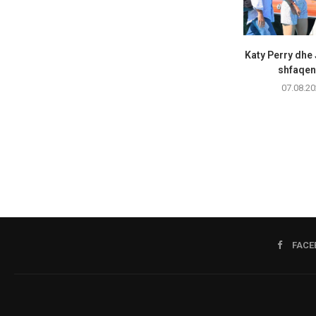
Katy Perry dhe
shfaqen 
07.08.20
FACE