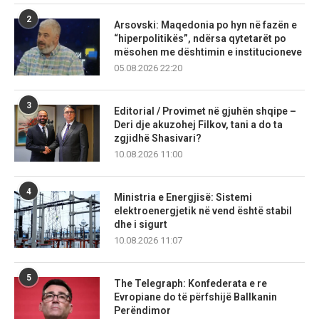
2
Arsovski: Maqedonia po hyn në fazën e
“hiperpolitikës”, ndërsa qytetarët po
mësohen me dështimin e institucioneve
05.08.2026 22:20
3
Editorial / Provimet në gjuhën shqipe –
Deri dje akuzohej Filkov, tani a do ta
zgjidhë Shasivari?
10.08.2026 11:00
4
Ministria e Energjisë: Sistemi
elektroenergjetik në vend është stabil
dhe i sigurt
10.08.2026 11:07
5
The Telegraph: Konfederata e re
Evropiane do të përfshijë Ballkanin
Perëndimor