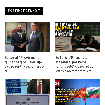
POSTIMET E FUNDIT
Editorial / Provimet në
Editorial / Rritet nota
gjuhën shqipe – Deri dje
mesatare, por kemi
akuzohej Filkov, tani a do
“analfabetë” që s’dinë as
ta...
lexim e as matematikë!