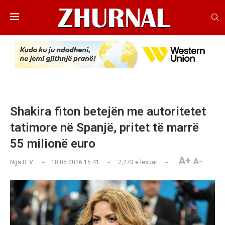
Shakira fiton betejën me autoritetet
tatimore në Spanjë, pritet të marrë
55 milionë euro
A+
A-
Nga
D. V.
18.05.2026 15:41
2,270
e lexuar