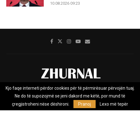
10.08.2026 09:23
Kjo faqe interneti përdor cookies për të përmirësuar përvojën tuaj.
Rreth nesh
Impresumi
Marketing
Kontakt
Ne do të supozojmë se jeni dakord me këtë, por mund të
Privacy Policy
çregjistroheni nëse dëshironi.
Pranoj
Lexo më tepër
Zhurnal.mk është Agjenci e Lajmeve e pavarur, e themeluar në vitin
2009, që e mbulon Maqedoninë, Kosovën, Shqipërinë edhe lajmet
nga bota.
@2026 - All Right Reserved. Designed and Developed by