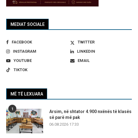
MEDIAT SOCIALE
FACEBOOK
TWITTER
INSTAGRAM
LINKEDIN
YOUTUBE
EMAIL
TIKTOK
MË TË LEXUARA
1
Arsim, në shtator 4.900 nxënës të klasës
së parë më pak
06.08.2026 17:33