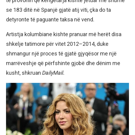
të provonin që këngëtarja kishte jetuar më shumë
se 183 ditë në Spanjë gjatë atij viti, çka do ta
detyronte të paguante taksa në vend.
Artistja kolumbiane kishte pranuar më herët disa
shkelje tatimore për vitet 2012–2014, duke
shmangur një proces të gjatë gjyqësor me një
marrëveshje që përfshinte gjobë dhe dënim me
kusht, shkruan
DailyMail.