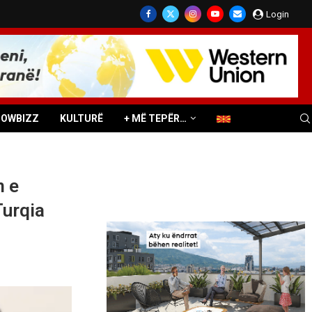
Login
HOWBIZZ
KULTURË
+ MË TEPËR…
n e
Turqia