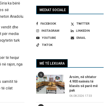
Siria ka bërë
jes së
MEDIAT SOCIALE
meton Anadolu.
FACEBOOK
TWITTER
e vendit dhe
INSTAGRAM
LINKEDIN
ët për media
YOUTUBE
EMAIL
qytetin turk
TIKTOK
për të hequr
MË TË LEXUARA
 në rajon, nga
1
Arsim, në shtator
 samitit të
4.900 nxënës të
klasës së parë më
të cilat
pak
06.08.2026 17:33