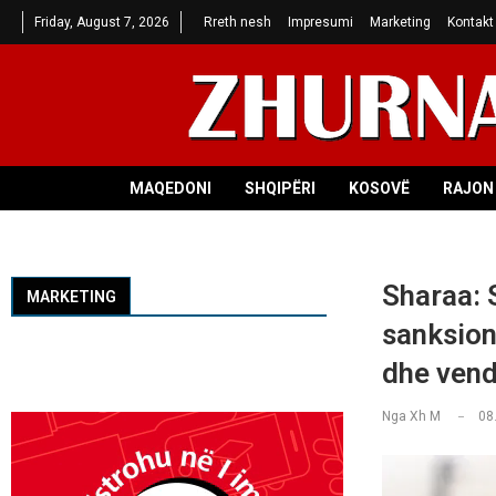
Friday, August 7, 2026
Rreth nesh
Impresumi
Marketing
Kontakt
MAQEDONI
SHQIPËRI
KOSOVË
RAJON 
Sharaa: 
MARKETING
sanksion
dhe vende
Nga
Xh M
08