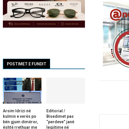
POSTIMET E FUNDIT
Arsim Idrizi në
Editorial /
kulmin e verës po
Bisedimet pas
bën gjum dimëror,
“perdeve” janë
është rrethuar me
legjitime në