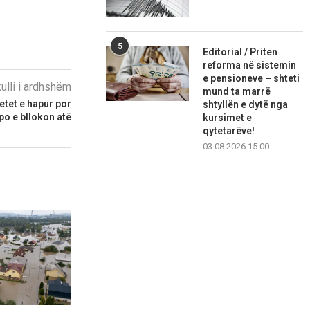
5
Editorial / Priten
reforma në sistemin
e pensioneve – shteti
kulli i ardhshëm
mund ta marrë
etet e hapur por
shtyllën e dytë nga
po e bllokon atë
kursimet e
qytetarëve!
03.08.2026 15:00