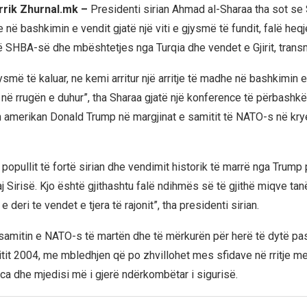
rrik Zhurnal.mk –
Presidenti sirian Ahmad al-Sharaa tha sot se 
e në bashkimin e vendit gjatë një viti e gjysmë të fundit, falë heq
 SHBA-së dhe mbështetjes nga Turqia dhe vendet e Gjirit, trans
jysmë të kaluar, ne kemi arritur një arritje të madhe në bashkimin 
j në rrugën e duhur”, tha Sharaa gjatë një konference të përbashk
 amerikan Donald Trump në margjinat e samitit të NATO-s në krye
 popullit të fortë sirian dhe vendimit historik të marrë nga Trump 
 Sirisë. Kjo është gjithashtu falë ndihmës së të gjithë miqve tanë
 e deri te vendet e tjera të rajonit”, tha presidenti sirian.
 samitin e NATO-s të martën dhe të mërkurën për herë të dytë pas
itit 2004, me mbledhjen që po zhvillohet mes sfidave në rritje me 
nca dhe mjedisi më i gjerë ndërkombëtar i sigurisë.