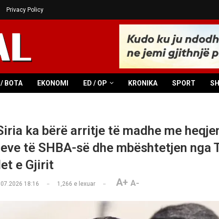
Privacy Policy
/ BOTA
EKONOMI
ED / OP
KRONIKA
SPORT
S
Siria ka bërë arritje të madhe me heqje
eve të SHBA-së dhe mbështetjen nga 
t e Gjirit
A+
A-
.07.2026 18:16
1,266
e lexuar