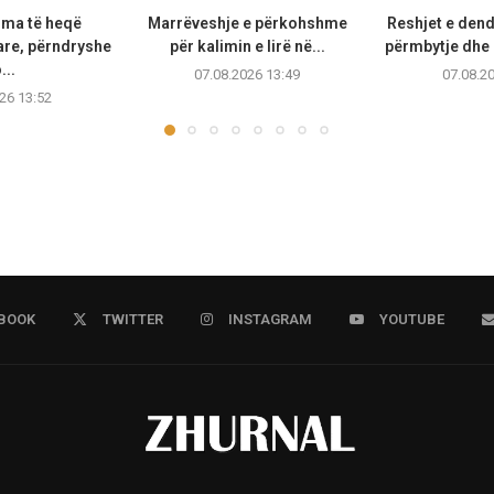
oma të heqë
Marrëveshje e përkohshme
Reshjet e den
tare, përndryshe
për kalimin e lirë në...
përmbytje dhe 
...
07.08.2026 13:49
07.08.2
26 13:52
BOOK
TWITTER
INSTAGRAM
YOUTUBE