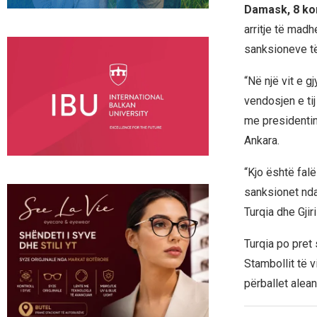
Damask, 8 ko
arritje të madh
sanksioneve të
“Në një vit e g
vendosjen e ti
me presidentin
Ankara.
“Kjo është falë
sanksionet ndaj
Turqia dhe Gjiri
Turqia po pret
Stambollit të v
përballet alea