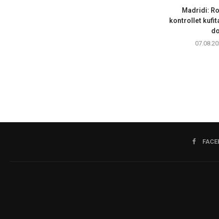
Madridi: R
kontrollet kufi
do
07.08.20
FACE