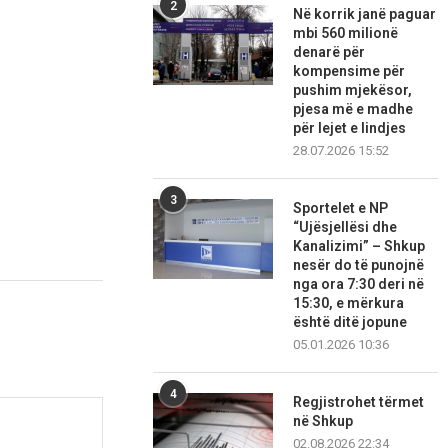
2
Në korrik janë paguar
mbi 560 milionë
denarë për
kompensime për
pushim mjekësor,
pjesa më e madhe
për lejet e lindjes
28.07.2026 15:52
3
Sportelet e NP
“Ujësjellësi dhe
Kanalizimi” – Shkup
nesër do të punojnë
nga ora 7:30 deri në
15:30, e mërkura
është ditë jopune
05.01.2026 10:36
4
Regjistrohet tërmet
në Shkup
02.08.2026 22:34