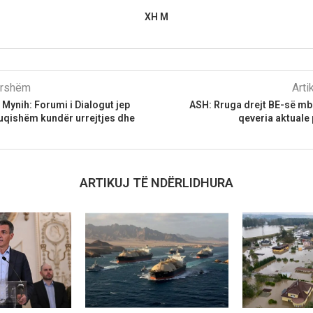
XH M
parshëm
Arti
 Mynih: Forumi i Dialogut jep
ASH: Rruga drejt BE-së mb
uqishëm kundër urrejtjes dhe
qeveria aktuale 
ARTIKUJ TË NDËRLIDHURA