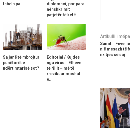
tabela pa...
diplomaci, por para
nënshkrimit
patjetër të ketë...
Artikulli i më
Samiti i Feve në
një mesazh të f
nxitjes së saj
Sa janë të mbrojtur
Editorial / Kujdes
punëtorët e
nga virusi i Etheve
ndërtimtarisë sot?
të Nilit – më të
rrezikuar moshat
e...