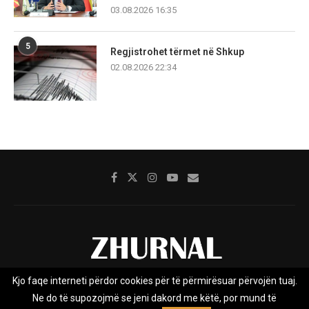
03.08.2026 16:35
5
Regjistrohet tërmet në Shkup
02.08.2026 22:34
Kjo faqe interneti përdor cookies për të përmirësuar përvojën tuaj.
Rreth nesh
Impresumi
Marketing
Kontakt
Ne do të supozojmë se jeni dakord me këtë, por mund të
Privacy Policy