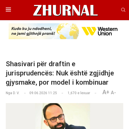
Shasivari për draftin e
jurisprudencës: Nuk është zgjidhje
gjysmake, por model i kombinuar
A+
A-
Nga
D. V.
09.06.2026 11:25
1,670
e lexuar