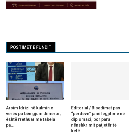
POSTIMET E FUNDIT
Arsim Idrizi në kulmin e
Editorial / Bisedimet pas
verës po bën gjum dimëror,
“perdeve” janë legjitime në
është rrethuar me tabela
diplomaci, por para
pa...
nënshkrimit patjetër të
ketë...