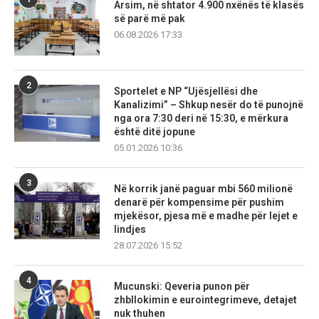
Arsim, në shtator 4.900 nxënës të klasës
së parë më pak
06.08.2026 17:33
2
Sportelet e NP “Ujësjellësi dhe
Kanalizimi” – Shkup nesër do të punojnë
nga ora 7:30 deri në 15:30, e mërkura
është ditë jopune
05.01.2026 10:36
3
Në korrik janë paguar mbi 560 milionë
denarë për kompensime për pushim
mjekësor, pjesa më e madhe për lejet e
lindjes
28.07.2026 15:52
4
Mucunski: Qeveria punon për
zhbllokimin e eurointegrimeve, detajet
nuk thuhen