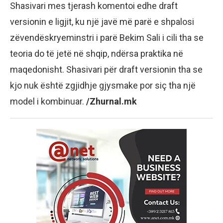
Shasivari mes tjerash komentoi edhe draft
versionin e ligjit, ku një javë më parë e shpalosi
zëvendëskryeminstri i parë Bekim Sali i cili tha se
teoria do të jetë në shqip, ndërsa praktika në
maqedonisht. Shasivari për draft versionin tha se
kjo nuk është zgjidhje gjysmake por siç tha një
model i kombinuar.
/Zhurnal.mk