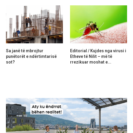
Sa janë të mbrojtur
Editorial / Kujdes nga virusi i
punëtorët e ndërtimtarisë
Etheve të Nilit – më të
sot?
rrezikuar moshat e...