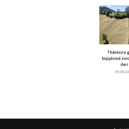
Thatësira 
bujqësinë zvic
deri 
09.08.20