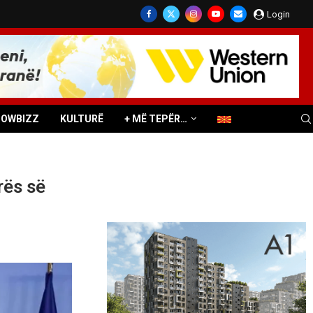
Login
HOWBIZZ
KULTURË
+ MË TEPËR…
rës së