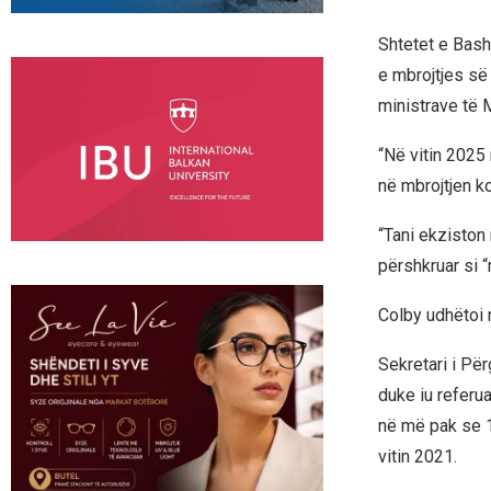
Shtetet e Bash
e mbrojtjes së
ministrave të 
“Në vitin 2025 
në mbrojtjen k
“Tani ekziston 
përshkruar si “
Colby udhëtoi 
Sekretari i Pë
duke iu referu
në më pak se 15
vitin 2021.