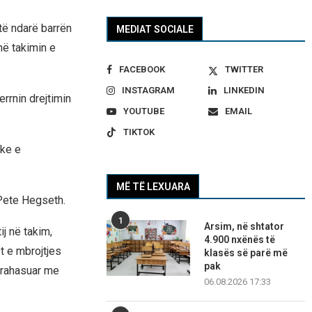
të ndarë barrën
MEDIAT SOCIALE
në takimin e
FACEBOOK
TWITTER
INSTAGRAM
LINKEDIN
rrnin drejtimin
YOUTUBE
EMAIL
TIKTOK
uke e
MË TË LEXUARA
 Pete Hegseth.
1
Arsim, në shtator
j në takim,
4.900 nxënës të
t e mbrojtjes
klasës së parë më
pak
 krahasuar me
06.08.2026 17:33