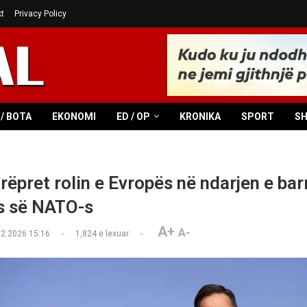
t
Privacy Policy
/ BOTA
EKONOMI
ED / OP
KRONIKA
SPORT
S
ëpret rolin e Evropës në ndarjen e bar
s së NATO-s
A+
A-
02.2026 15:16
1,824
e lexuar