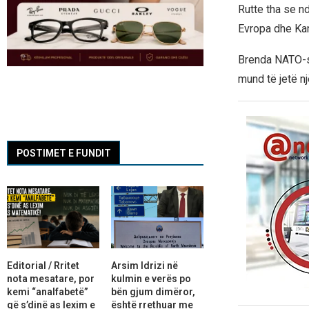
Rutte tha se 
Evropa dhe Kan
Brenda NATO-s,
mund të jetë nj
POSTIMET E FUNDIT
Editorial / Rritet
Arsim Idrizi në
nota mesatare, por
kulmin e verës po
kemi “analfabetë”
bën gjum dimëror,
që s’dinë as lexim e
është rrethuar me