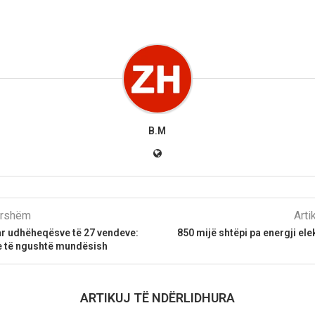
B.M
parshëm
Arti
ar udhëheqësve të 27 vendeve:
850 mijë shtëpi pa energji ele
re të ngushtë mundësish
ARTIKUJ TË NDËRLIDHURA