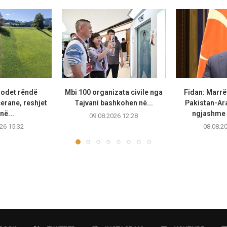
godet rëndë
Mbi 100 organizata civile nga
Fidan: Marrë
erane, reshjet
Tajvani bashkohen në...
Pakistan-Ara
në...
ngjashme 
09.08.2026 12:28
26 15:32
08.08.2