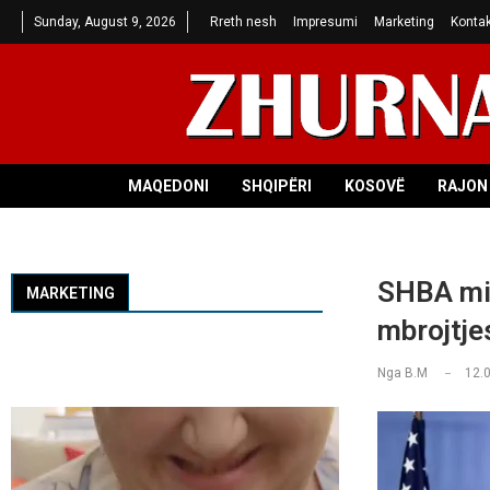
Sunday, August 9, 2026
Rreth nesh
Impresumi
Marketing
Kontak
MAQEDONI
SHQIPËRI
KOSOVË
RAJON 
SHBA mir
MARKETING
mbrojtje
Nga
B.M
12.