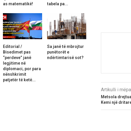
as matematikë!
tabela pa...
Editorial /
Sa janë të mbrojtur
Bisedimet pas
punëtorët e
“perdeve” janë
ndërtimtarisë sot?
legjitime në
diplomaci, por para
nënshkrimit
patjetër të ketë...
Artikulli i më
Metsola drejtu
Kemi një drita