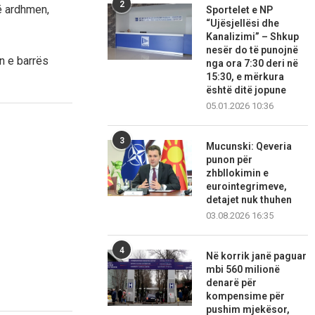
2
ë ardhmen,
Sportelet e NP
“Ujësjellësi dhe
Kanalizimi” – Shkup
nesër do të punojnë
n e barrës
nga ora 7:30 deri në
15:30, e mërkura
është ditë jopune
05.01.2026 10:36
3
Mucunski: Qeveria
punon për
zhbllokimin e
eurointegrimeve,
detajet nuk thuhen
03.08.2026 16:35
4
Në korrik janë paguar
mbi 560 milionë
denarë për
kompensime për
pushim mjekësor,