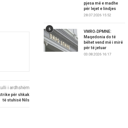
pjesa më e madhe
për lejet e lindjes
28.07.2026 15:52
5
VMRO‑DPMNE:
Maqedonia do të
bëhet vend më i mirë
për të jetuar
03.08.2026 16:17
kulli i ardhshëm
ktrike për shkak
të stuhisë Nils