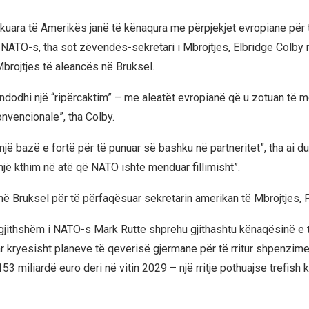
kuara të Amerikës janë të kënaqura me përpjekjet evropiane për 
 NATO-s, tha sot zëvendës-sekretari i Mbrojtjes, Elbridge Colby 
Mbrojtjes të aleancës në Bruksel.
ndodhi një “ripërcaktim” – me aleatët evropianë që u zotuan të me
onvencionale”, tha Colby.
një bazë e fortë për të punuar së bashku në partneritet”, tha ai d
një kthim në atë që NATO ishte menduar fillimisht”.
në Bruksel për të përfaqësuar sekretarin amerikan të Mbrojtjes,
rgjithshëm i NATO-s Mark Rutte shprehu gjithashtu kënaqësinë e ti
ar kryesisht planeve të qeverisë gjermane për të rritur shpenzime
3 miliardë euro deri në vitin 2029 – një rritje pothuajse trefish