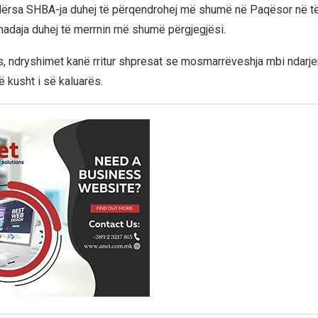
ndërsa SHBA-ja duhej të përqendrohej më shumë në Paqësor në t
adaja duhej të merrnin më shumë përgjegjësi.
 ndryshimet kanë rritur shpresat se mosmarrëveshja mbi ndarje
ë kusht i së kaluarës.