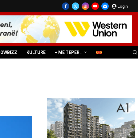
Login
HOWBIZZ
KULTURË
+ MË TEPËR…
n