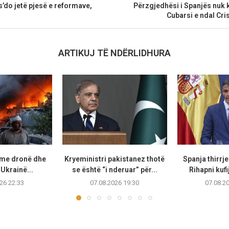
’do jetë pjesë e reformave,
Përzgjedhësi i Spanjës nuk 
Cubarsi e ndal Cr
ARTIKUJ TË NDËRLIDHURA
 me dronë dhe
Kryeministri pakistanez thotë
Spanja thirrje
Ukrainë...
se është “i nderuar” për...
Rihapni kufi
26 22:33
07.08.2026 19:30
07.08.2