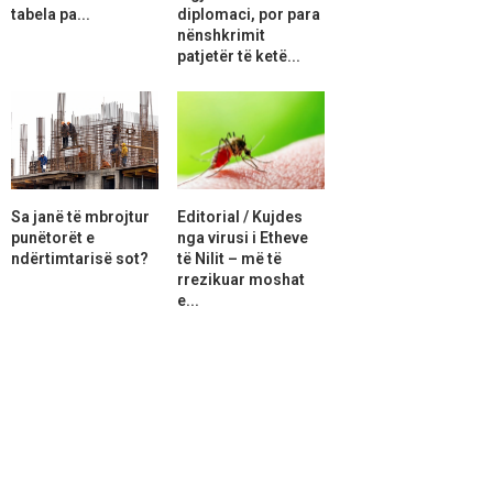
tabela pa...
diplomaci, por para
nënshkrimit
patjetër të ketë...
Sa janë të mbrojtur
Editorial / Kujdes
punëtorët e
nga virusi i Etheve
ndërtimtarisë sot?
të Nilit – më të
rrezikuar moshat
e...