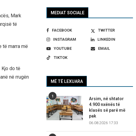
MEDIAT SOCIALE
ancës, Mark
urqisë të
FACEBOOK
TWITTER
INSTAGRAM
LINKEDIN
e të marra më
YOUTUBE
EMAIL
TIKTOK
 Kjo do të
janë në rrugën
MË TË LEXUARA
1
Arsim, në shtator
4.900 nxënës të
klasës së parë më
pak
06.08.2026 17:33