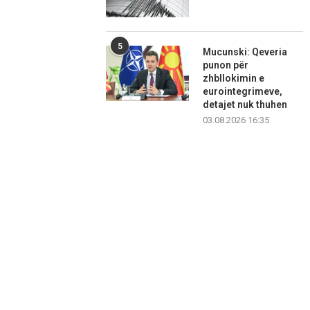
5
Mucunski: Qeveria
punon për
zhbllokimin e
eurointegrimeve,
detajet nuk thuhen
03.08.2026 16:35