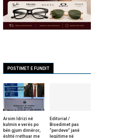
POSTIMET E FUNDIT
Arsim Idrizi në
Editorial /
kulmin e verës po
Bisedimet pas
bën gjum dimëror,
“perdeve” janë
është rrethuar me
legjitime në