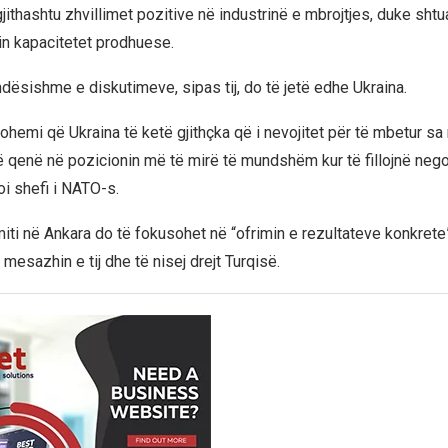
jithashtu zhvillimet pozitive në industrinë e mbrojtjes, duke sht
sin kapacitetet prodhuese.
ndësishme e diskutimeve, sipas tij, do të jetë edhe Ukraina.
ohemi që Ukraina të ketë gjithçka që i nevojitet për të mbetur sa
të qenë në pozicionin më të mirë të mundshëm kur të fillojnë nego
oi shefi i NATO-s.
miti në Ankara do të fokusohet në “ofrimin e rezultateve konkrete
mesazhin e tij dhe të nisej drejt Turqisë.