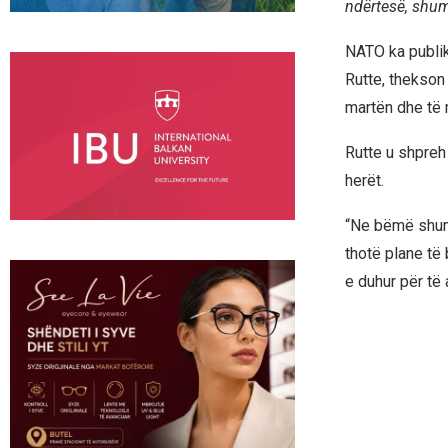
ndërtesë, shum
NATO ka publik
Rutte, thekson
martën dhe të 
Rutte u shpreh
herët.
“Ne bëmë shumë
thotë plane të
e duhur për të a