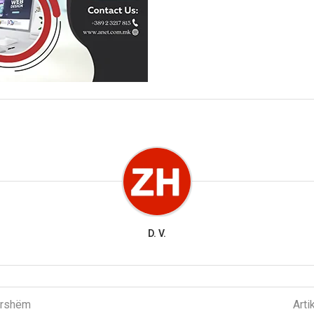
D. V.
parshëm
Arti