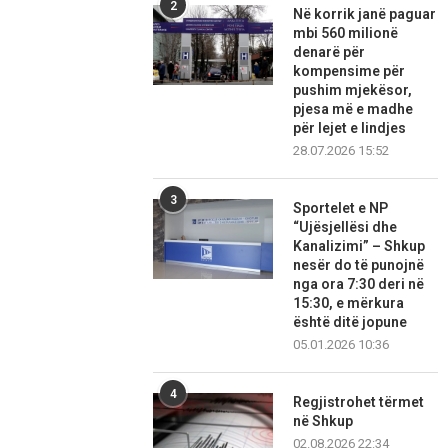
2
Në korrik janë paguar
mbi 560 milionë
denarë për
kompensime për
pushim mjekësor,
pjesa më e madhe
për lejet e lindjes
28.07.2026 15:52
3
Sportelet e NP
“Ujësjellësi dhe
Kanalizimi” – Shkup
nesër do të punojnë
nga ora 7:30 deri në
15:30, e mërkura
është ditë jopune
05.01.2026 10:36
4
Regjistrohet tërmet
në Shkup
02.08.2026 22:34