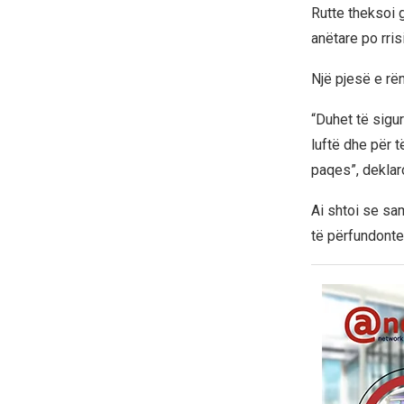
Rutte theksoi g
anëtare po rri
Një pjesë e rë
“Duhet të sigur
luftë dhe për 
paqes”, deklar
Ai shtoi se sa
të përfundonte 