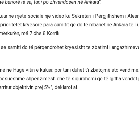
ë banorë të saj tani po zhvendosen në Ankara”.
uar në rrjete sociale një video ku Sekretari i Përgjithshëm i Ale
 prioritetet kryesore para samitit që do të mbahet në Ankara të T
mërkurën, më 7 dhe 8 Korrik.
 se samiti do të përqendrohet kryesisht te zbatimi i angazhimev
 në Hagë vitin e kaluar, por tani duhet t’i zbatojmë ato vendime.
 besueshme shpenzimesh dhe të sigurohemi që të gjitha vendet 
rritur objektivin prej 5%”, deklaroi ai.