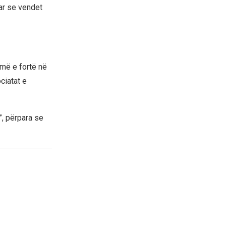
uar se vendet
 më e fortë në
ciatat e
”, përpara se