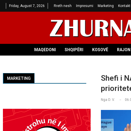
Friday, August 7, 2026
Rreth nesh
Impresumi
Marketing
Kontakt
MAQEDONI
SHQIPËRI
KOSOVË
RAJON 
Shefi i N
MARKETING
priorite
Nga
D. V.
06.