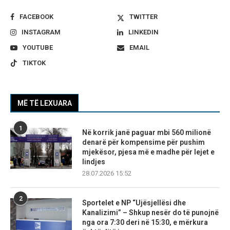
FACEBOOK
TWITTER
INSTAGRAM
LINKEDIN
YOUTUBE
EMAIL
TIKTOK
MË TË LEXUARA
1
Në korrik janë paguar mbi 560 milionë
denarë për kompensime për pushim
mjekësor, pjesa më e madhe për lejet e
lindjes
28.07.2026 15:52
2
Sportelet e NP “Ujësjellësi dhe
Kanalizimi” – Shkup nesër do të punojnë
nga ora 7:30 deri në 15:30, e mërkura