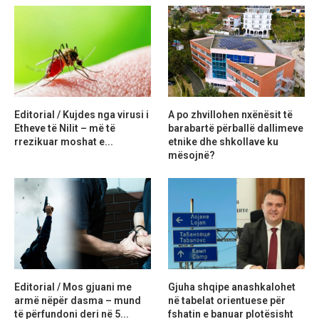
Editorial / Kujdes nga virusi i
A po zhvillohen nxënësit të
Etheve të Nilit – më të
barabartë përballë dallimeve
rrezikuar moshat e...
etnike dhe shkollave ku
mësojnë?
Editorial / Mos gjuani me
Gjuha shqipe anashkalohet
armë nëpër dasma – mund
në tabelat orientuese për
të përfundoni deri në 5...
fshatin e banuar plotësisht