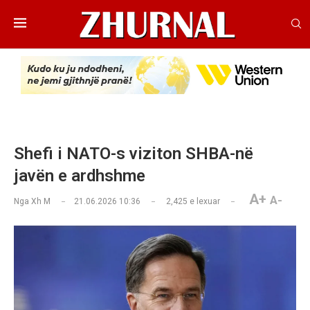
Shefi i NATO-s viziton SHBA-në
javën e ardhshme
A+
A-
Nga
Xh M
21.06.2026 10:36
2,425
e lexuar