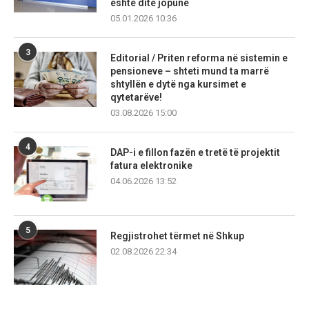
është ditë jopune
05.01.2026 10:36
3
Editorial / Priten reforma në sistemin e
pensioneve – shteti mund ta marrë
shtyllën e dytë nga kursimet e
qytetarëve!
03.08.2026 15:00
4
DAP-i e fillon fazën e tretë të projektit
fatura elektronike
04.06.2026 13:52
5
Regjistrohet tërmet në Shkup
02.08.2026 22:34