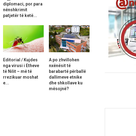
diplomaci, por para
nënshkrimit
patjetër të ketë...
Editorial / Kujdes
A po zhvillohen
nga virusi i Etheve
nxënësit të
të Nilit – më të
barabartë përballë
rrezikuar moshat
dallimeve etnike
e...
dhe shkollave ku
mësojnë?