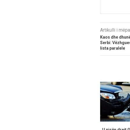
Artikulli i më
Kaos dhe dhunë 
Serbi: Vëzhgue
lista paralele
U nisën drejt 