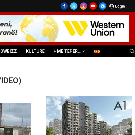
Login
HOWBIZZ
KULTURË
+ MË TEPËR…
VIDEO)