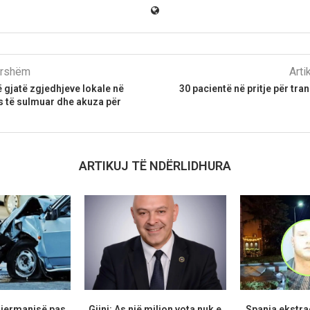
parshëm
Arti
gjatë zgjedhjeve lokale në
30 pacientë në pritje për tr
s të sulmuar dhe akuza për
ARTIKUJ TË NDËRLIDHURA
Gjermanisë pas
Gjini: As një milion vota nuk e
Spanja ekstr