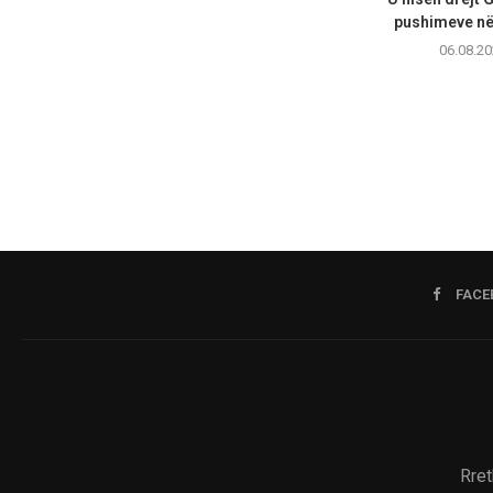
pushimeve në 
06.08.20
FACE
Rret