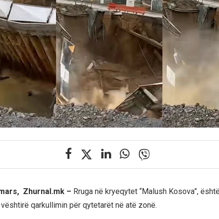
 mars, Zhurnal.mk –
Rruga në kryeqytet “Malush Kosova”, ësht
vështirë qarkullimin për qytetarët në atë zonë.