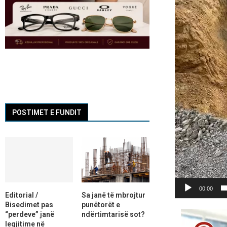
POSTIMET E FUNDIT
00:00
Editorial /
Sa janë të mbrojtur
Bisedimet pas
punëtorët e
“perdeve” janë
ndërtimtarisë sot?
legjitime në