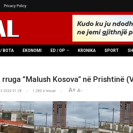
Privacy Policy
/ BOTA
EKONOMI
ED / OP
KRONIKA
SPORT
S
rruga “Malush Kosova” në Prishtinë (
A+
A-
03.2026 01:28
1,280
e lexuar