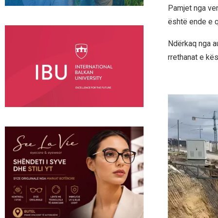
Pamjet nga ven
është ende e q
Ndërkaq nga au
rrethanat e kë
Video
Player