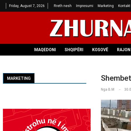
Friday, August 7, 2026
Rreth nesh
Impresumi
Marketing
Kontakt
MAQEDONI
SHQIPËRI
KOSOVË
RAJON 
Shembet 
MARKETING
Nga
B.M
30.