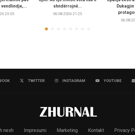
vendlindje,...
shndërrojnë...
Dukagjin 
protagon
26 23:05
06.08.2026 21:25
06.08.2
BOOK
TWITTER
INSTAGRAM
YOUTUBE
h nesh
Impresumi
Marketing
Kontakt
Privacy P