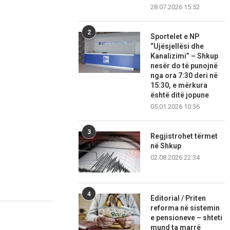
28.07.2026 15:52
2
Sportelet e NP
“Ujësjellësi dhe
Kanalizimi” – Shkup
nesër do të punojnë
nga ora 7:30 deri në
15:30, e mërkura
është ditë jopune
05.01.2026 10:36
3
Regjistrohet tërmet
në Shkup
02.08.2026 22:34
4
Editorial / Priten
reforma në sistemin
e pensioneve – shteti
mund ta marrë