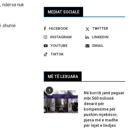
, ndërsa nuk
MEDIAT SOCIALE
më shumë
FACEBOOK
TWITTER
INSTAGRAM
LINKEDIN
YOUTUBE
EMAIL
TIKTOK
MË TË LEXUARA
1
Në korrik janë paguar
mbi 560 milionë
denarë për
kompensime për
pushim mjekësor,
pjesa më e madhe
për lejet e lindjes