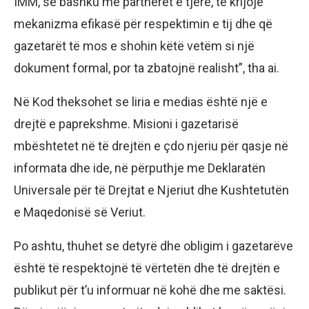
IMM, së bashku me partnerët e tjerë, të krijojë
mekanizma efikasë për respektimin e tij dhe që
gazetarët të mos e shohin këtë vetëm si një
dokument formal, por ta zbatojnë realisht”, tha ai.
Në Kod theksohet se liria e medias është një e
drejtë e paprekshme. Misioni i gazetarisë
mbështetet në të drejtën e çdo njeriu për qasje në
informata dhe ide, në përputhje me Deklaratën
Universale për të Drejtat e Njeriut dhe Kushtetutën
e Maqedonisë së Veriut.
Po ashtu, thuhet se detyrë dhe obligim i gazetarëve
është të respektojnë të vërtetën dhe të drejtën e
publikut për t’u informuar në kohë dhe me saktësi.