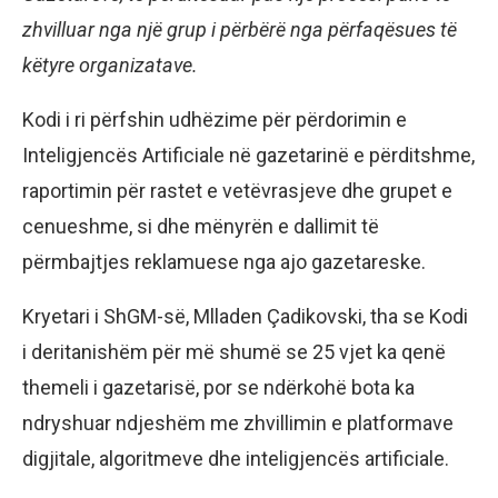
zhvilluar nga një grup i përbërë nga përfaqësues të
këtyre organizatave.
Kodi i ri përfshin udhëzime për përdorimin e
Inteligjencës Artificiale në gazetarinë e përditshme,
raportimin për rastet e vetëvrasjeve dhe grupet e
cenueshme, si dhe mënyrën e dallimit të
përmbajtjes reklamuese nga ajo gazetareske.
Kryetari i ShGM-së, Mlladen Çadikovski, tha se Kodi
i deritanishëm për më shumë se 25 vjet ka qenë
themeli i gazetarisë, por se ndërkohë bota ka
ndryshuar ndjeshëm me zhvillimin e platformave
digjitale, algoritmeve dhe inteligjencës artificiale.