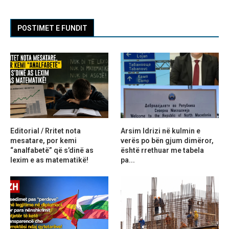
POSTIMET E FUNDIT
Editorial / Rritet nota
Arsim Idrizi në kulmin e
mesatare, por kemi
verës po bën gjum dimëror,
“analfabetë” që s’dinë as
është rrethuar me tabela
lexim e as matematikë!
pa...