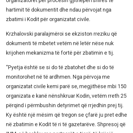
organizatorët për procesin gjithëpërfshirës të
hartimit të dokumentit dhe ndau përvojat nga
zbatimi i Kodit për organizatat civile.
Krzhalovski paralajmëroi se ekziston rreziku që
dokumenti të mbetet vetëm në letër nëse nuk
krijohen mekanizma të fortë për zbatimin e tij.
“Pyetja është se si do të zbatohet dhe si do të
monitorohet në të ardhmen. Nga përvoja me
organizatat civile kemi parë se, megjithëse mbi 150
organizata e kanë nënshkruar Kodin, vetëm rreth 25
përqind i përmbushin detyrimet që rrjedhin prej tij.
Ky është një mësim që tregon se çfarë ju pret edhe
në zbatimin e Kodit të ri të gazetarëve. Shpresoj që