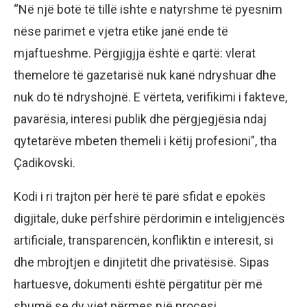
“Në një botë të tillë ishte e natyrshme të pyesnim
nëse parimet e vjetra etike janë ende të
mjaftueshme. Përgjigjja është e qartë: vlerat
themelore të gazetarisë nuk kanë ndryshuar dhe
nuk do të ndryshojnë. E vërteta, verifikimi i fakteve,
pavarësia, interesi publik dhe përgjegjësia ndaj
qytetarëve mbeten themeli i këtij profesioni”, tha
Çadikovski.
Kodi i ri trajton për herë të parë sfidat e epokës
digjitale, duke përfshirë përdorimin e inteligjencës
artificiale, transparencën, konfliktin e interesit, si
dhe mbrojtjen e dinjitetit dhe privatësisë. Sipas
hartuesve, dokumenti është përgatitur për më
shumë se dy vjet përmes një procesi