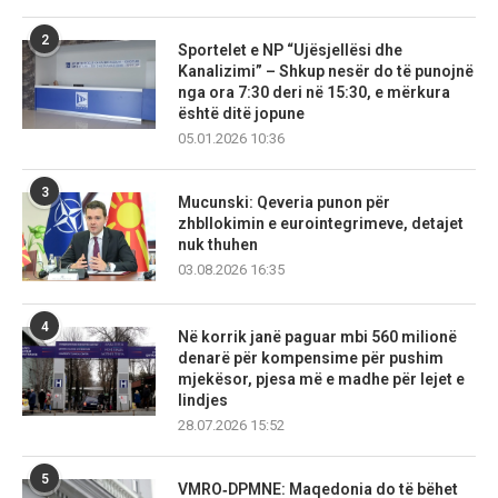
2
Sportelet e NP “Ujësjellësi dhe
Kanalizimi” – Shkup nesër do të punojnë
nga ora 7:30 deri në 15:30, e mërkura
është ditë jopune
05.01.2026 10:36
3
Mucunski: Qeveria punon për
zhbllokimin e eurointegrimeve, detajet
nuk thuhen
03.08.2026 16:35
4
Në korrik janë paguar mbi 560 milionë
denarë për kompensime për pushim
mjekësor, pjesa më e madhe për lejet e
lindjes
28.07.2026 15:52
5
VMRO‑DPMNE: Maqedonia do të bëhet