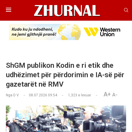
ShGM publikon Kodin e ri etik dhe
udhëzimet për përdorimin e IA-së për
gazetarët në RMV
A+
A-
Nga
D V
08.07.2026 09:54
1,323
e lexuar