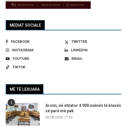
MEDIAT SOCIALE
FACEBOOK
TWITTER
INSTAGRAM
LINKEDIN
YOUTUBE
EMAIL
TIKTOK
MË TË LEXUARA
1
Arsim, në shtator 4.900 nxënës të klasës
së parë më pak
06.08.2026 17:33