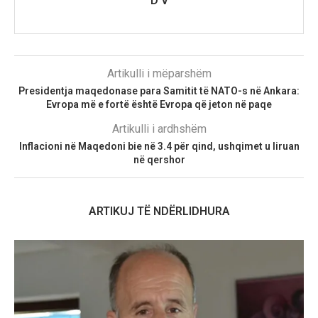
D V
Artikulli i mëparshëm
Presidentja maqedonase para Samitit të NATO-s në Ankara:
Evropa më e fortë është Evropa që jeton në paqe
Artikulli i ardhshëm
Inflacioni në Maqedoni bie në 3.4 për qind, ushqimet u liruan
në qershor
ARTIKUJ TË NDËRLIDHURA