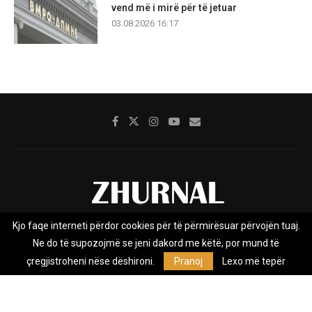
vend më i mirë për të jetuar
03.08.2026 16:17
Kjo faqe interneti përdor cookies për të përmirësuar përvojën tuaj.
Rreth nesh
Impresumi
Marketing
Kontakt
Ne do të supozojmë se jeni dakord me këtë, por mund të
Privacy Policy
çregjistroheni nëse dëshironi.
Pranoj
Lexo më tepër
Zhurnal.mk është Agjenci e Lajmeve e pavarur, e themeluar në vitin
2009, që e mbulon Maqedoninë, Kosovën, Shqipërinë edhe lajmet
nga bota.