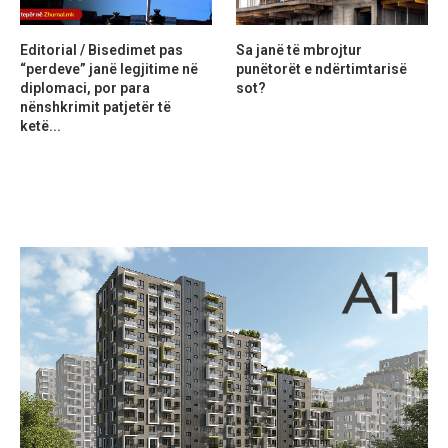
Editorial / Bisedimet pas
Sa janë të mbrojtur
“perdeve” janë legjitime në
punëtorët e ndërtimtarisë
diplomaci, por para
sot?
nënshkrimit patjetër të
ketë...