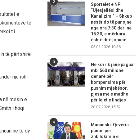
2
Sportelet e NP
“Ujësjellësi dhe
ultatet e
Kanalizimi” – Shkup
nesër do të punojnë
 dokumenteve të
nga ora 7:30 deri në
rkoi t’i
15:30, e mërkura
është ditë jopune
05.01.2026 10:36
in të përfshirë
3
Në korrik janë paguar
mbi 560 milionë
denarë për
ndër një ish-
kompensime për
pushim mjekësor,
pjesa më e madhe
da në mesin e
për lejet e lindjes
28.07.2026 15:52
mith i hoqi
4
Mucunski: Qeveria
unuan në të dy
punon për
zhbllokimin e