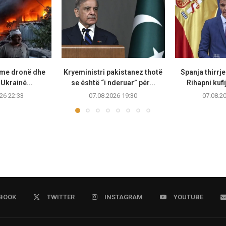
 me dronë dhe
Kryeministri pakistanez thotë
Spanja thirrje
Ukrainë...
se është “i nderuar” për...
Rihapni kufi
26 22:33
07.08.2026 19:30
07.08.2
BOOK
TWITTER
INSTAGRAM
YOUTUBE