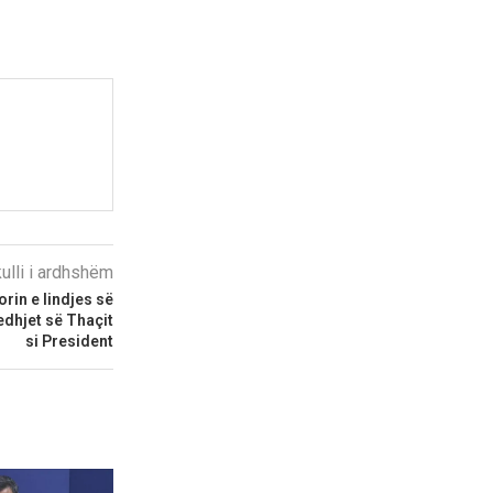
kulli i ardhshëm
rin e lindjes së
edhjet së Thaçit
si President