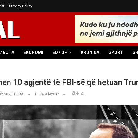
akt
Privacy Policy
/ BOTA
EKONOMI
ED / OP
KRONIKA
SPORT
S
en 10 agjentë të FBI-së që hetuan Tr
A+
A-
02.2026 11:34
1,276
e lexuar