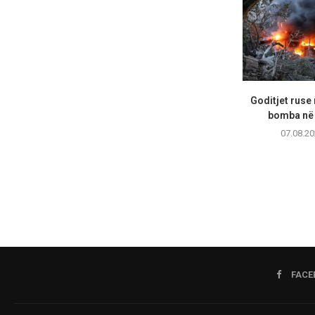
Goditjet ruse
bomba në 
07.08.20
FACE