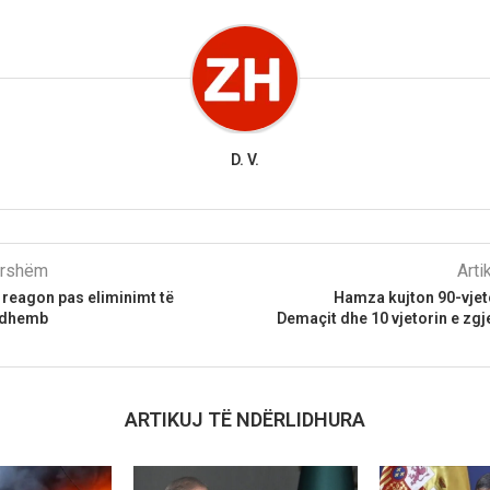
D. V.
parshëm
Arti
reagon pas eliminimt të
Hamza kujton 90-vjeto
o dhemb
Demaçit dhe 10 vjetorin e zgj
ARTIKUJ TË NDËRLIDHURA