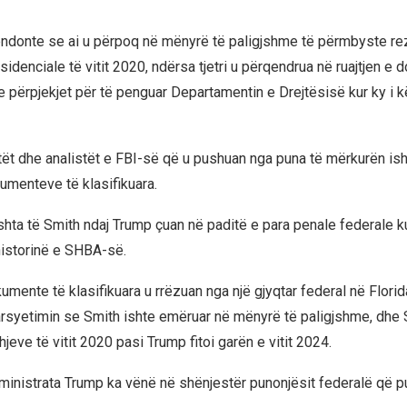
tendonte se ai u përpoq në mënyrë të paligjshme të përmbyste rez
idenciale të vitit 2020, ndërsa tjetri u përqendrua në ruajtjen e
e përpjekjet për të penguar Departamentin e Drejtësisë kur ky i kë
ntët dhe analistët e FBI-së që u pushuan nga puna të mërkurën ish
kumenteve të klasifikuara.
shta të Smith ndaj Trump çuan në paditë e para penale federale ku
historinë e SHBA-së.
umente të klasifikuara u rrëzuan nga një gjyqtar federal në Flori
arsyetimin se Smith ishte emëruar në mënyrë të paligjshme, dhe S
jeve të vitit 2020 pasi Trump fitoi garën e vitit 2024.
ministrata Trump ka vënë në shënjestër punonjësit federalë që p