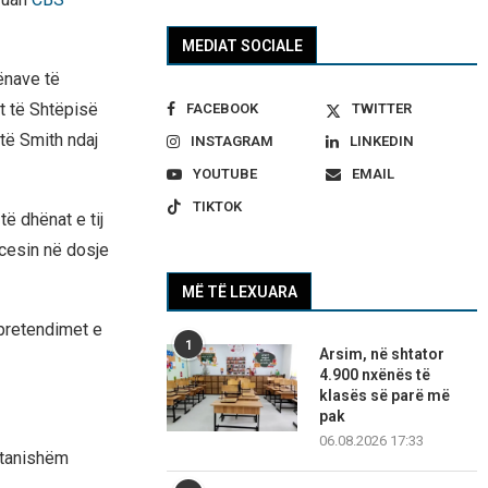
MEDIAT SOCIALE
ënave të
it të Shtëpisë
FACEBOOK
TWITTER
 të Smith ndaj
INSTAGRAM
LINKEDIN
YOUTUBE
EMAIL
TIKTOK
të dhënat e tij
ocesin në dosje
MË TË LEXUARA
 pretendimet e
1
Arsim, në shtator
4.900 nxënës të
klasës së parë më
pak
06.08.2026 17:33
 tanishëm