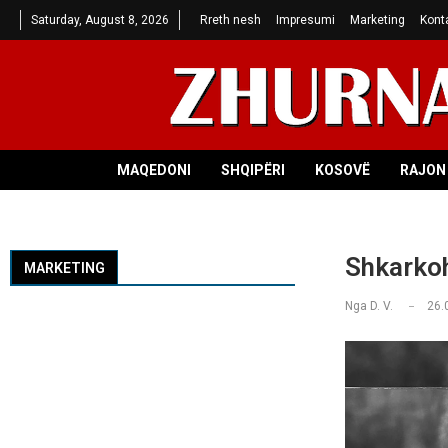
Saturday, August 8, 2026
Rreth nesh
Impresumi
Marketing
Kont
MAQEDONI
SHQIPËRI
KOSOVË
RAJON 
Shkarkoh
MARKETING
Nga
D. V.
26.