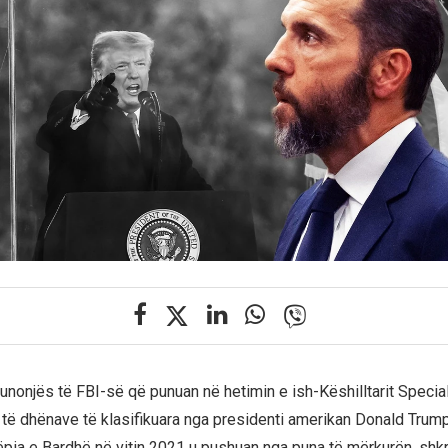
unonjës të FBI-së që punuan në hetimin e ish-Këshilltarit Specia
 të dhënave të klasifikuara nga presidenti amerikan Donald Trump
ëpia e Bardhë në vitin 2021 u pushuan nga puna të mërkurën, sh