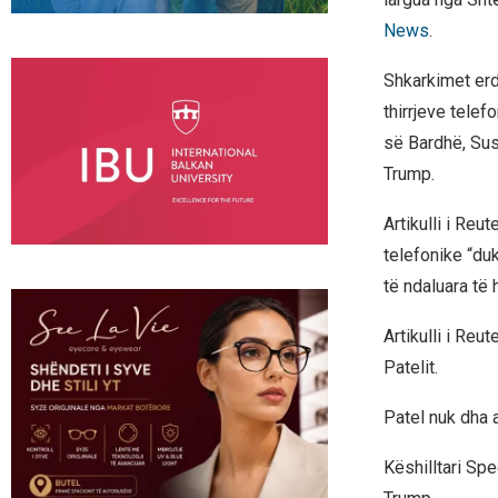
News
.
Shkarkimet erd
thirrjeve telef
së Bardhë, Susi
Trump.
Artikulli i Reut
telefonike “du
të ndaluara të
Artikulli i Reu
Patelit.
Patel nuk dha 
Këshilltari Sp