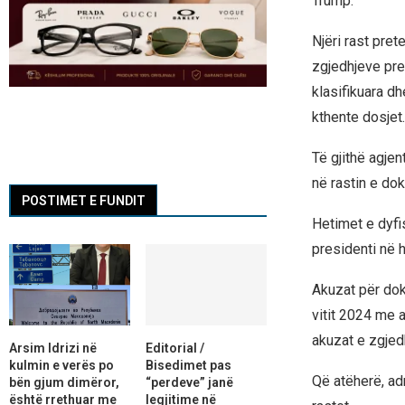
Trump.
Njëri rast pre
zgjedhjeve pres
klasifikuara dh
kthente dosjet.
Të gjithë agje
në rastin e do
POSTIMET E FUNDIT
Hetimet e dyfi
presidenti në 
Akuzat për dok
vitit 2024 me 
akuzat e zgjedh
Arsim Idrizi në
Editorial /
kulmin e verës po
Bisedimet pas
Që atëherë, ad
bën gjum dimëror,
“perdeve” janë
është rrethuar me
legjitime në