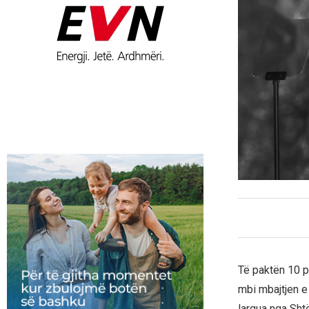
Të paktën 10 p
mbi mbajtjen e
largua nga Sht