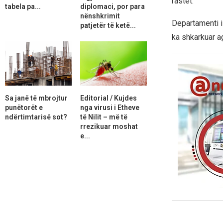
rastet.
tabela pa...
diplomaci, por para
nënshkrimit
Departamenti i
patjetër të ketë...
ka shkarkuar ag
Sa janë të mbrojtur
Editorial / Kujdes
punëtorët e
nga virusi i Etheve
ndërtimtarisë sot?
të Nilit – më të
rrezikuar moshat
e...