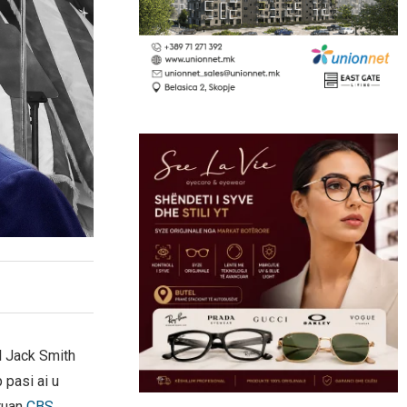
l Jack Smith
 pasi ai u
kruan
CBS