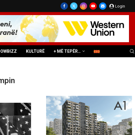
Login
HOWBIZZ
KULTURË
+ MË TEPËR…
umpin