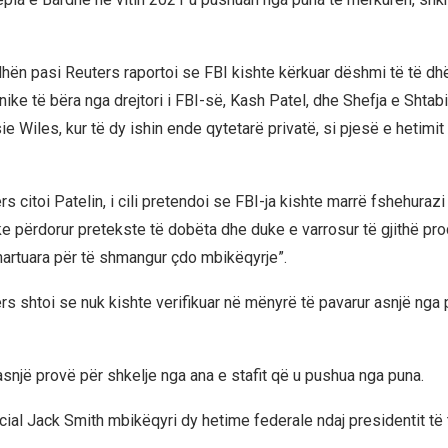
hën pasi Reuters raportoi se FBI kishte kërkuar dëshmi të të dh
onike të bëra nga drejtori i FBI-së, Kash Patel, dhe Shefja e Shtab
e Wiles, kur të dy ishin ende qytetarë privatë, si pjesë e hetimit
ers citoi Patelin, i cili pretendoi se FBI-ja kishte marrë fshehurazi 
ke përdorur pretekste të dobëta dhe duke e varrosur të gjithë pr
 hartuara për të shmangur çdo mbikëqyrje”.
ters shtoi se nuk kishte verifikuar në mënyrë të pavarur asnjë nga
asnjë provë për shkelje nga ana e stafit që u pushua nga puna.
ecial Jack Smith mbikëqyri dy hetime federale ndaj presidentit të