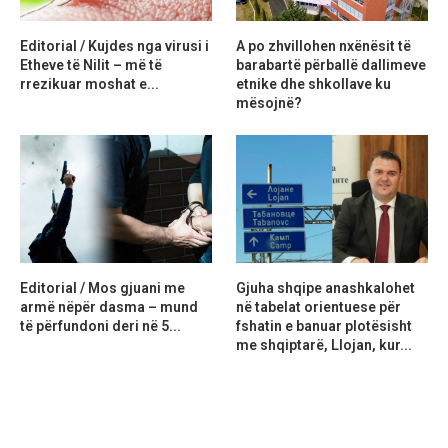
Editorial / Kujdes nga virusi i
A po zhvillohen nxënësit të
Etheve të Nilit – më të
barabartë përballë dallimeve
rrezikuar moshat e...
etnike dhe shkollave ku
mësojnë?
Editorial / Mos gjuani me
Gjuha shqipe anashkalohet
armë nëpër dasma – mund
në tabelat orientuese për
të përfundoni deri në 5...
fshatin e banuar plotësisht
me shqiptarë, Llojan, kur...