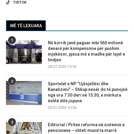
TIKTOK
MË TË LEXUARA
1
Në korrik janë paguar mbi 560 milionë
denarë për kompensime për pushim
mjekësor, pjesa më e madhe për lejet e
lindjes
28.07.2026 15:52
2
Sportelet e NP “Ujësjellësi dhe
Kanalizimi” – Shkup nesër do të punojnë
nga ora 7:30 deri në 15:30, e mërkura
është ditë jopune
05.01.2026 10:36
3
Editorial / Priten reforma në sistemin e
pensioneve – shteti mund ta marrë