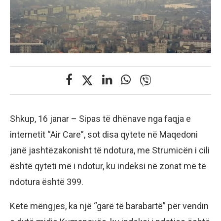
Shkup, 16 janar – Sipas të dhënave nga faqja e
internetit “Air Care”, sot disa qytete në Maqedoni
janë jashtëzakonisht të ndotura, me Strumicën i cili
është qyteti më i ndotur, ku indeksi në zonat më të
ndotura është 399.
Këtë mëngjes, ka një “garë të barabartë” për vendin