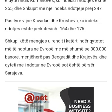
e dytë midis Kumanovës, ku indeksi i ndotjes është
255, dhe Shkupit me një indeks ndotjeje prej 247.
Pas tyre vijnë Kavadari dhe Krusheva, ku indeksi i
ndotjes është përkatësisht 164 dhe 176.
Shkupi këtë mëngjes u rendit i katërti ndër qytetet
më të ndotura në Evropë me më shumë se 300.000
banorë, menjëherë pas Beogradit dhe Krajovës, dhe
qyteti më i ndotur në Evropë sot është përsëri
Sarajeva.