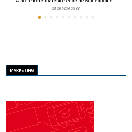
A do të ketë thatësirë edhe në Maqedoninë...
05.08.2026 23:00
MARKETING