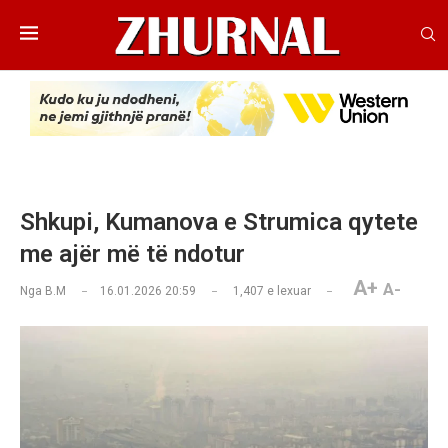
Shkupi, Kumanova e Strumica qytete
me ajër më të ndotur
A+
A-
Nga
B.M
16.01.2026 20:59
1,407
e lexuar