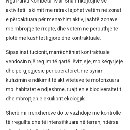
Nga Parku Kombëtar Mali Sharr rikujtojnë se
aktiviteti i skiimit me ratrak lejohet vetëm në zonat
e përcaktuara për menaxhim aktiv, jashtë zonave
me mbrojtje të rreptë, dhe vetëm në përputhje të
plotë me kushtet ligjore dhe kontraktuale.
Sipas institucionit, marrëdhëniet kontraktuale
vendosin një regjim të qartë lëvizjeje, mbikëqyrjeje
dhe përgjegjësie për operatorët, me synim
kufizimin e ndikimit të aktiviteteve të motorizuara
mbi habitatet e ndjeshme, ruajtjen e biodiversitetit
dhe mbrojtjen e ekuilibrit ekologjik.
Shërbimi i renxherëve do të vazhdojë me kontrolle
të rregullta dhe të intensifikuara në terren, ndërsa