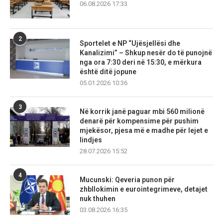
06.08.2026 17:33
2
Sportelet e NP “Ujësjellësi dhe
Kanalizimi” – Shkup nesër do të punojnë
nga ora 7:30 deri në 15:30, e mërkura
është ditë jopune
05.01.2026 10:36
3
Në korrik janë paguar mbi 560 milionë
denarë për kompensime për pushim
mjekësor, pjesa më e madhe për lejet e
lindjes
28.07.2026 15:52
4
Mucunski: Qeveria punon për
zhbllokimin e eurointegrimeve, detajet
nuk thuhen
03.08.2026 16:35