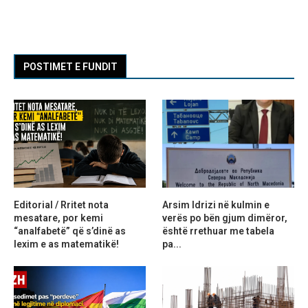
POSTIMET E FUNDIT
Editorial / Rritet nota
Arsim Idrizi në kulmin e
mesatare, por kemi
verës po bën gjum dimëror,
“analfabetë” që s’dinë as
është rrethuar me tabela
lexim e as matematikë!
pa...