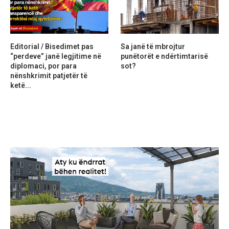
Editorial / Bisedimet pas
Sa janë të mbrojtur
“perdeve” janë legjitime në
punëtorët e ndërtimtarisë
diplomaci, por para
sot?
nënshkrimit patjetër të
ketë...