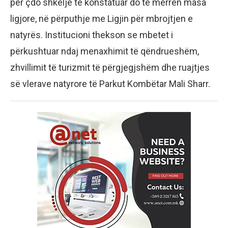
për çdo shkelje të konstatuar do të merren masa
ligjore, në përputhje me Ligjin për mbrojtjen e
natyrës. Institucioni thekson se mbetet i
përkushtuar ndaj menaxhimit të qëndrueshëm,
zhvillimit të turizmit të përgjegjshëm dhe ruajtjes
së vlerave natyrore të Parkut Kombëtar Mali Sharr.