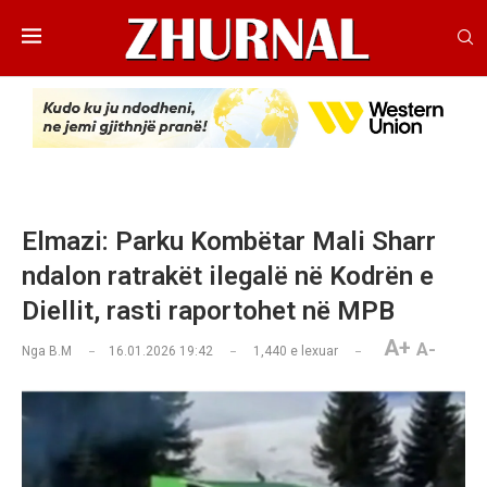
Elmazi: Parku Kombëtar Mali Sharr
ndalon ratrakët ilegalë në Kodrën e
Diellit, rasti raportohet në MPB
A+
A-
Nga
B.M
16.01.2026 19:42
1,440
e lexuar