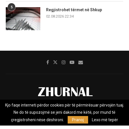
5
Regjistrohet tërmet në Shkup
02.08.2026 22:34
Kjo faqe interneti përdor cookies për të përmirësuar përvojën tuaj.
Rreth nesh
Impresumi
Marketing
Kontakt
Ne do të supozojmë se jeni dakord me këtë, por mund të
Privacy Policy
çregjistroheni nëse dëshironi.
Pranoj
Lexo më tepër
Zhurnal.mk është Agjenci e Lajmeve e pavarur, e themeluar në vitin