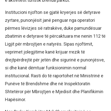
e aktivitetit turistik brenda parkut.
Institucioni njofton se gjatë kryerjes së detyrave
zyrtare, punonjësit janë penguar nga operatori
përmes lëvizjes së ratrakëve, duke pamundësuar
zbatimin e detyrave të përcaktuara me nenin 112 të
Ligjit për mbrojtjen e natyrës. Sipas njoftimit,
veprimet jolegjitime kanë krijuar rrezik të
drejtpërdrejtë për jetën dhe sigurinë e punonjësve,
si dhe kanë dëmtuar funksionimin normal
institucional. Rasti do të raportohet në Ministrinë e
Punëve të Brendshme dhe në Inspektoratin
Shtetëror për Mbrojtjen e Mjedisit dhe Planifikimin
Hapësinor.