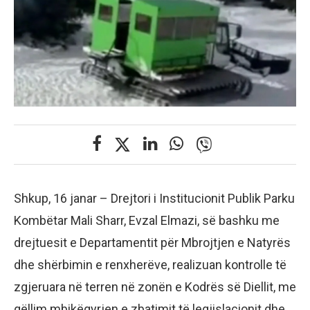
Shkup, 16 janar – Drejtori i Institucionit Publik Parku
Kombëtar Mali Sharr, Evzal Elmazi, së bashku me
drejtuesit e Departamentit për Mbrojtjen e Natyrës
dhe shërbimin e renxherëve, realizuan kontrolle të
zgjeruara në terren në zonën e Kodrës së Diellit, me
qëllim mbikëqyrjen e zbatimit të legjislacionit dhe