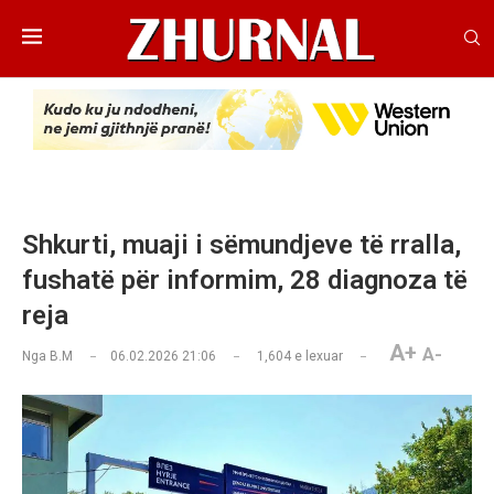
Shkurti, muaji i sëmundjeve të rralla,
fushatë për informim, 28 diagnoza të
reja
A+
A-
Nga
B.M
06.02.2026 21:06
1,604
e lexuar