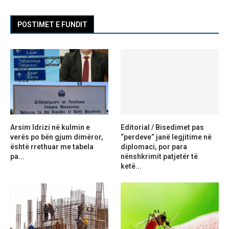
POSTIMET E FUNDIT
Arsim Idrizi në kulmin e
Editorial / Bisedimet pas
verës po bën gjum dimëror,
“perdeve” janë legjitime në
është rrethuar me tabela
diplomaci, por para
pa...
nënshkrimit patjetër të
ketë...