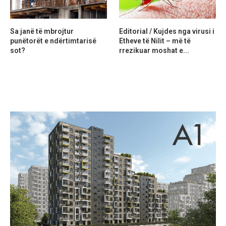
Sa janë të mbrojtur
Editorial / Kujdes nga virusi i
punëtorët e ndërtimtarisë
Etheve të Nilit – më të
sot?
rrezikuar moshat e...