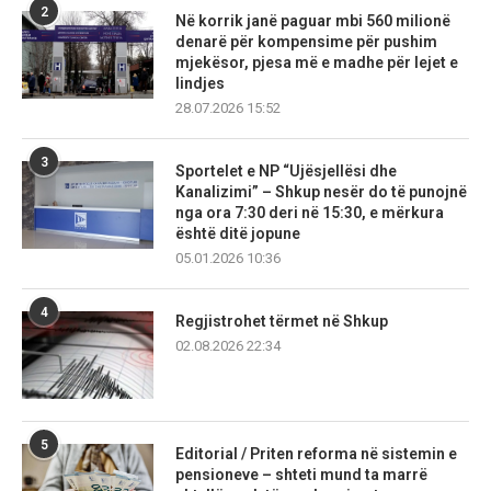
2
Në korrik janë paguar mbi 560 milionë
denarë për kompensime për pushim
mjekësor, pjesa më e madhe për lejet e
lindjes
28.07.2026 15:52
3
Sportelet e NP “Ujësjellësi dhe
Kanalizimi” – Shkup nesër do të punojnë
nga ora 7:30 deri në 15:30, e mërkura
është ditë jopune
05.01.2026 10:36
4
Regjistrohet tërmet në Shkup
02.08.2026 22:34
5
Editorial / Priten reforma në sistemin e
pensioneve – shteti mund ta marrë