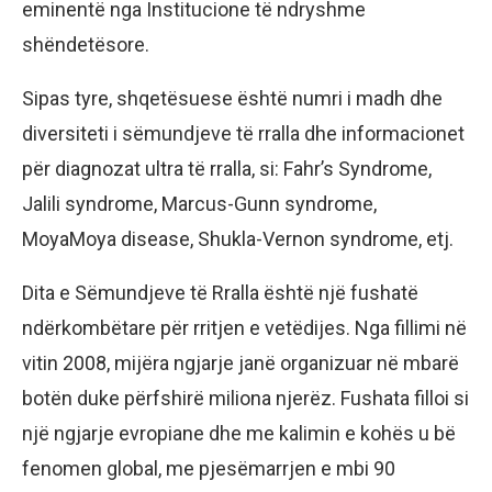
eminentë nga Institucione të ndryshme
shëndetësore.
Sipas tyre, shqetësuese është numri i madh dhe
diversiteti i sëmundjeve të rralla dhe informacionet
për diagnozat ultra të rralla, si: Fahr’s Syndrome,
Jalili syndrome, Marcus-Gunn syndrome,
MoyaMoya disease, Shukla-Vernon syndrome, etj.
Dita e Sëmundjeve të Rralla është një fushatë
ndërkombëtare për rritjen e vetëdijes. Nga fillimi në
vitin 2008, mijëra ngjarje janë organizuar në mbarë
botën duke përfshirë miliona njerëz. Fushata filloi si
një ngjarje evropiane dhe me kalimin e kohës u bë
fenomen global, me pjesëmarrjen e mbi 90