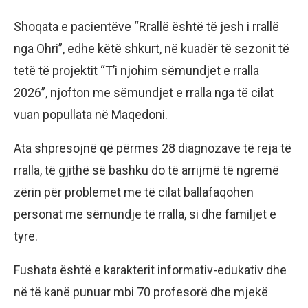
Shoqata e pacientëve “Rrallë është të jesh i rrallë
nga Ohri”, edhe këtë shkurt, në kuadër të sezonit të
tetë të projektit “T’i njohim sëmundjet e rralla
2026”, njofton me sëmundjet e rralla nga të cilat
vuan popullata në Maqedoni.
Ata shpresojnë që përmes 28 diagnozave të reja të
rralla, të gjithë së bashku do të arrijmë të ngremë
zërin për problemet me të cilat ballafaqohen
personat me sëmundje të rralla, si dhe familjet e
tyre.
Fushata është e karakterit informativ-edukativ dhe
në të kanë punuar mbi 70 profesorë dhe mjekë