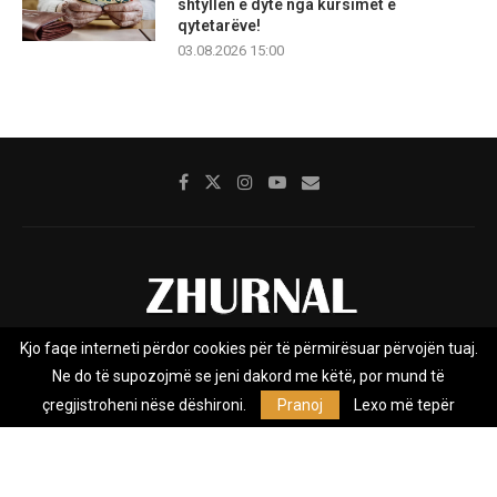
shtyllën e dytë nga kursimet e
qytetarëve!
03.08.2026 15:00
Kjo faqe interneti përdor cookies për të përmirësuar përvojën tuaj.
Rreth nesh
Impresumi
Marketing
Kontakt
Ne do të supozojmë se jeni dakord me këtë, por mund të
Privacy Policy
çregjistroheni nëse dëshironi.
Pranoj
Lexo më tepër
Zhurnal.mk është Agjenci e Lajmeve e pavarur, e themeluar në vitin
2009, që e mbulon Maqedoninë, Kosovën, Shqipërinë edhe lajmet
nga bota.