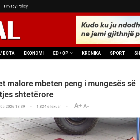
Privacy Policy
/ BOTA
EKONOMI
ED / OP
KRONIKA
SPORT
S
t malore mbeten peng i mungesës së
jes shtetërore
A+
A-
.05.2026 18:39
1,824
e lexuar