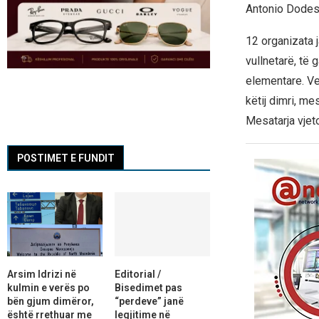
Antonio Dodesk
12 organizata
vullnetarë, të 
elementare. Ve
këtij dimri, me
Mesatarja vjet
POSTIMET E FUNDIT
Arsim Idrizi në
Editorial /
kulmin e verës po
Bisedimet pas
bën gjum dimëror,
“perdeve” janë
është rrethuar me
legjitime në