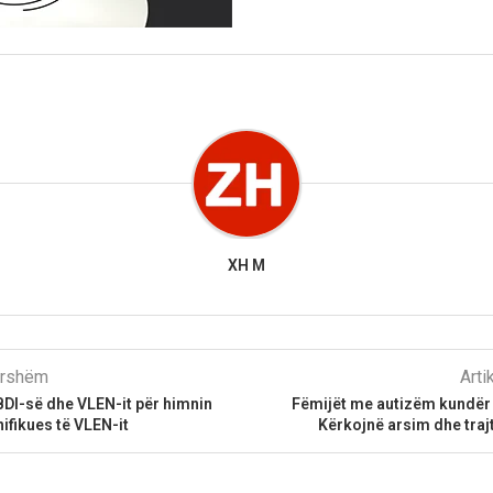
XH M
parshëm
Arti
DI-së dhe VLEN-it për himnin
Fëmijët me autizëm kundër
ifikues të VLEN-it
Kërkojnë arsim dhe traj