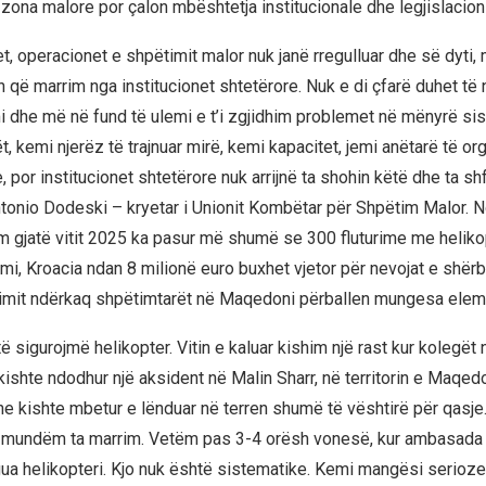
 zona malore por çalon mbështetja institucionale dhe legjislacion
et, operacionet e shpëtimit malor nuk janë rregulluar dhe së dyti
 që marrim nga institucionet shtetërore. Nuk e di çfarë duhet të
 dhe më në fund të ulemi e t’i zgjidhim problemet në mënyrë sis
t, kemi njerëz të trajnuar mirë, kemi kapacitet, jemi anëtarë të o
por institucionet shtetërore nuk arrijnë ta shohin këtë dhe ta sh
tonio Dodeski – kryetar i Unionit Kombëtar për Shpëtim Malor. 
m gjatë vitit 2025 ka pasur më shumë se 300 fluturime me heliko
i, Kroacia ndan 8 milionë euro buxhet vjetor për nevojat e shërbi
timit ndërkaq shpëtimtarët në Maqedoni përballen mungesa elem
ë sigurojmë helikopter. Vitin e kaluar kishim një rast kur kolegë
ishte ndodhur një aksident në Malin Sharr, në territorin e Maqedo
ane kishte mbetur e lënduar në terren shumë të vështirë për qasje
k mundëm ta marrim. Vetëm pas 3-4 orësh vonesë, kur ambasada i
gua helikopteri. Kjo nuk është sistematike. Kemi mangësi serioze