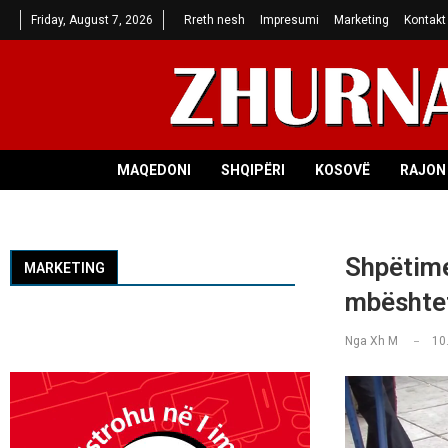
Friday, August 7, 2026
Rreth nesh
Impresumi
Marketing
Kontakt
MAQEDONI
SHQIPËRI
KOSOVË
RAJON 
Shpëtime
MARKETING
mbështet
Nga
Xh M
10