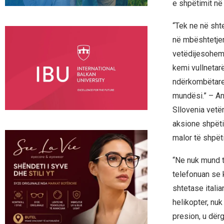
e shpëtimit në
“Tek ne në sht
në mbështetjen
vetëdijesohemi
kemi vullnetarë
ndërkombëtare, 
mundësi.” – An
Sllovenia vetë
aksione shpëtim
malor të shpë
“Ne nuk mund t
telefonuan se k
shtetase itali
helikopter, nu
presion, u dër