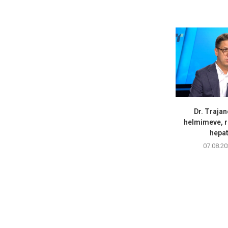
Dr. Trajan
helmimeve, r
hepati
07.08.20