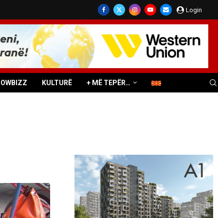
Login
HOWBIZZ
KULTURË
+ MË TEPËR…