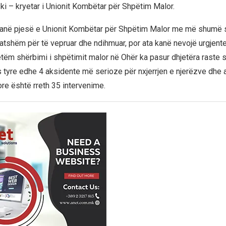
i – kryetar i Unionit Kombëtar për Shpëtim Malor.
 janë pjesë e Unionit Kombëtar për Shpëtim Malor me më shumë 
gatshëm për të vepruar dhe ndihmuar, por ata kanë nevojë urgjente
tëm shërbimi i shpëtimit malor në Ohër ka pasur dhjetëra raste s
s tyre edhe 4 aksidente më serioze për nxjerrjen e njerëzve dhe a
ore është rreth 35 intervenime.