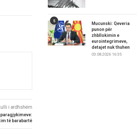
5
Mucunski: Qeveria
punon për
zhbllokimin e
eurointegrimeve,
detajet nuk thuhen
03.08.2026 16:35
kulli i ardhshëm
 paragjykimeve:
tim të barabartë