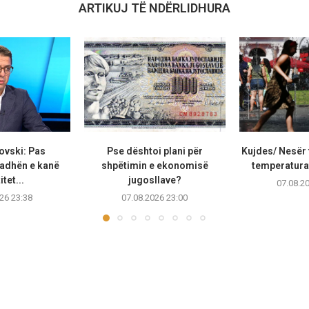
ARTIKUJ TË NDËRLIDHURA
ovski: Pas
Pse dështoi plani për
Kujdes/ Nesër 
adhën e kanë
shpëtimin e ekonomisë
temperaturat
tet...
jugosllave?
07.08.2
26 23:38
07.08.2026 23:00