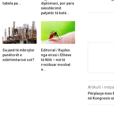
tabela pa...
diplomaci, por para
nënshkrimit
patjetër të ketë...
Sa janë të mbrojtur
Editorial / Kujdes
punëtorët e
nga virusi i Etheve
ndërtimtarisë sot?
të Nilit – më të
rrezikuar moshat
e...
Artikulli i më
Përplasje mes B
në Kongresin un