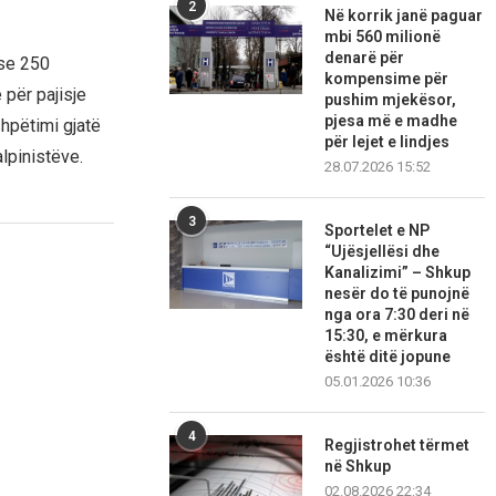
2
Në korrik janë paguar
mbi 560 milionë
denarë për
se 250
kompensime për
 për pajisje
pushim mjekësor,
pjesa më e madhe
hpëtimi gjatë
për lejet e lindjes
lpinistëve.
28.07.2026 15:52
3
Sportelet e NP
“Ujësjellësi dhe
Kanalizimi” – Shkup
nesër do të punojnë
nga ora 7:30 deri në
15:30, e mërkura
është ditë jopune
05.01.2026 10:36
4
Regjistrohet tërmet
në Shkup
02.08.2026 22:34