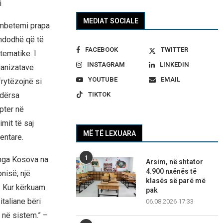
i
MEDIAT SOCIALE
, mbetemi prapa
 ndodhë që të
FACEBOOK
TWITTER
tematike. I
INSTAGRAM
LINKEDIN
rganizatave
YOUTUBE
EMAIL
frytëzojnë si
TIKTOK
Ndërsa
pter në
mit të saj
MË TË LEXUARA
entare.
1
t nga Kosova na
Arsim, në shtator
4.900 nxënës të
nisë; një
klasës së parë më
. Kur kërkuam
pak
taliane bëri
06.08.2026 17:33
 në sistem.” –