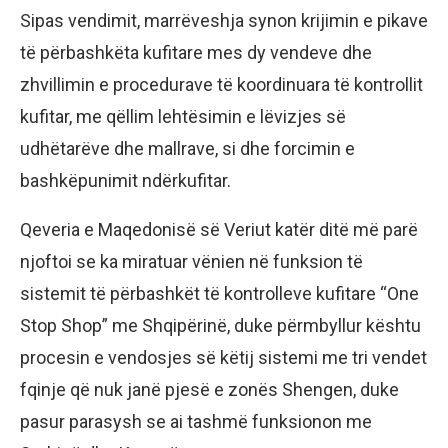
Sipas vendimit, marrëveshja synon krijimin e pikave
të përbashkëta kufitare mes dy vendeve dhe
zhvillimin e procedurave të koordinuara të kontrollit
kufitar, me qëllim lehtësimin e lëvizjes së
udhëtarëve dhe mallrave, si dhe forcimin e
bashkëpunimit ndërkufitar.
Qeveria e Maqedonisë së Veriut katër ditë më parë
njoftoi se ka miratuar vënien në funksion të
sistemit të përbashkët të kontrolleve kufitare “One
Stop Shop” me Shqipërinë, duke përmbyllur kështu
procesin e vendosjes së këtij sistemi me tri vendet
fqinje që nuk janë pjesë e zonës Shengen, duke
pasur parasysh se ai tashmë funksionon me