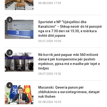
06.08.2026 17:33
2
Sportelet e NP “Ujësjellësi dhe
Kanalizimi” – Shkup nesër do të punojnë
nga ora 7:30 deri në 15:30, e mërkura
është ditë jopune
05.01.2026 10:36
3
Në korrik janë paguar mbi 560 milionë
denarë për kompensime për pushim
mjekësor, pjesa më e madhe për lejet e
lindjes
28.07.2026 15:52
4
Mucunski: Qeveria punon për
zhbllokimin e eurointegrimeve, detajet
nuk thuhen
03.08.2026 16:35