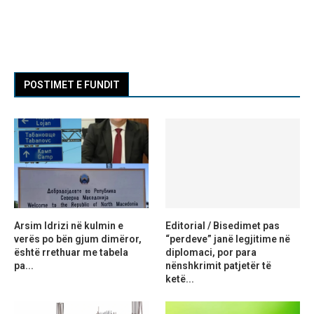
POSTIMET E FUNDIT
Arsim Idrizi në kulmin e
Editorial / Bisedimet pas
verës po bën gjum dimëror,
“perdeve” janë legjitime në
është rrethuar me tabela
diplomaci, por para
pa...
nënshkrimit patjetër të
ketë...