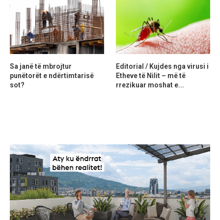
Sa janë të mbrojtur
Editorial / Kujdes nga virusi i
punëtorët e ndërtimtarisë
Etheve të Nilit – më të
sot?
rrezikuar moshat e...