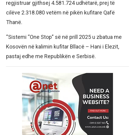
regjistruar gjithsej 4.581.724 udhëtarë, prej të
cilëve 2.318.080 vetëm në pikën kufitare Qafë
Thanë.
“Sistemi “One Stop” së në prill 2025 u zbatua me
Kosovën në kalimin kufitar Bllacë – Hani i Elezit,
pastaj edhe me Republikën e Serbisë.