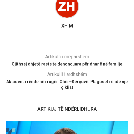
XH M
Artikulli i mëparshëm
Gjithsej dhjetë raste të denoncuara për dhunë në familje
Artikulli i ardhshëm
Aksident i rëndë në rrugën Ohër–Kërçovë: Plagoset rëndë një
çiklist
ARTIKUJ TË NDËRLIDHURA