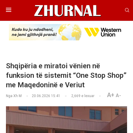
Shqipëria e miratoi vënien në
funksion të sistemit “One Stop Shop”
me Maqedoninë e Veriut
A+
A-
Nga
Xh M
20.06.2026 15:41
2,669
e lexuar