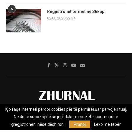
5
Regjistrohet tërmet në Shkup
02.08.2026 22:34
Kjo faqe interneti përdor cookies për të përmirësuar përvojën tuaj.
Rreth nesh
Impresumi
Marketing
Kontakt
Ne do të supozojmë se jeni dakord me këtë, por mund të
Privacy Policy
çregjistroheni nëse dëshironi.
Pranoj
Lexo më tepër
Zhurnal.mk është Agjenci e Lajmeve e pavarur, e themeluar në vitin