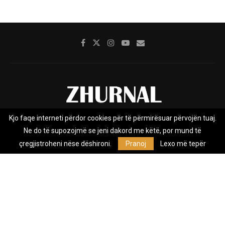
Kjo faqe interneti përdor cookies për të përmirësuar përvojën tuaj.
Rreth nesh
Impresumi
Marketing
Kontakt
Ne do të supozojmë se jeni dakord me këtë, por mund të
Privacy Policy
çregjistroheni nëse dëshironi.
Pranoj
Lexo më tepër
Zhurnal.mk është Agjenci e Lajmeve e pavarur, e themeluar në vitin
2009, që e mbulon Maqedoninë, Kosovën, Shqipërinë edhe lajmet
nga bota.
@2026 - All Right Reserved. Designed and Developed by
Anet.Com.Mk