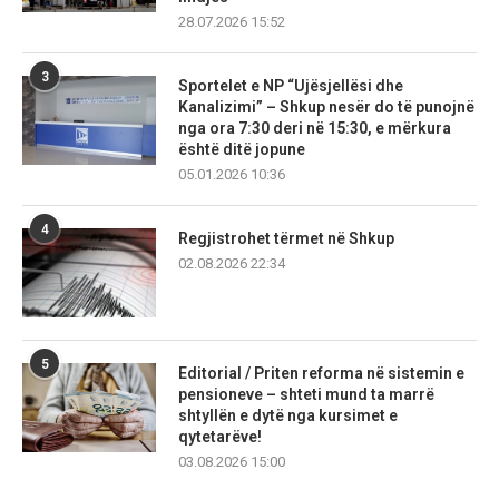
28.07.2026 15:52
3
Sportelet e NP “Ujësjellësi dhe
Kanalizimi” – Shkup nesër do të punojnë
nga ora 7:30 deri në 15:30, e mërkura
është ditë jopune
05.01.2026 10:36
4
Regjistrohet tërmet në Shkup
02.08.2026 22:34
5
Editorial / Priten reforma në sistemin e
pensioneve – shteti mund ta marrë
shtyllën e dytë nga kursimet e
qytetarëve!
03.08.2026 15:00