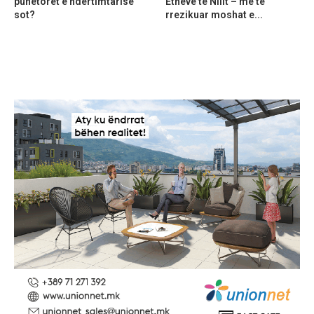
punëtorët e ndërtimtarisë
Etheve të Nilit – më të
sot?
rrezikuar moshat e...