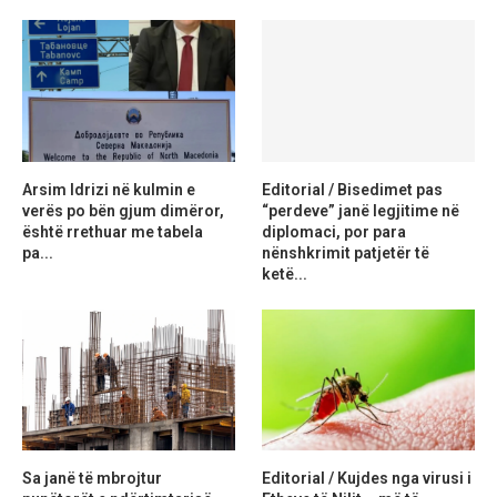
Arsim Idrizi në kulmin e
Editorial / Bisedimet pas
verës po bën gjum dimëror,
“perdeve” janë legjitime në
është rrethuar me tabela
diplomaci, por para
pa...
nënshkrimit patjetër të
ketë...
Sa janë të mbrojtur
Editorial / Kujdes nga virusi i