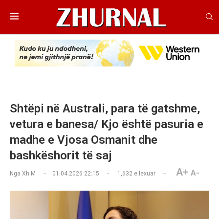
Shtëpi në Australi, para të gatshme,
vetura e banesa/ Kjo është pasuria e
madhe e Vjosa Osmanit dhe
bashkëshorit të saj
A+
A-
Nga
Xh M
01.04.2026 22:15
1,632
e lexuar