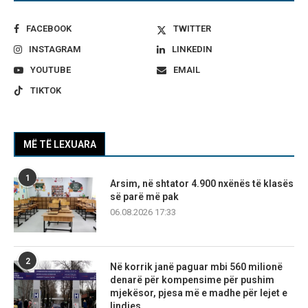
FACEBOOK
TWITTER
INSTAGRAM
LINKEDIN
YOUTUBE
EMAIL
TIKTOK
MË TË LEXUARA
1
Arsim, në shtator 4.900 nxënës të klasës
së parë më pak
06.08.2026 17:33
2
Në korrik janë paguar mbi 560 milionë
denarë për kompensime për pushim
mjekësor, pjesa më e madhe për lejet e
lindjes