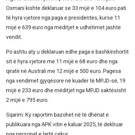
Osmani kishte deklaruar se 33 mijë e 104 euro pati
të hyra vjetore nga paga e presidentes, kurse 11
mijë e 639 euro nga mëditjet e udhëtimet jashtë
vendit.
Po ashtu aty u deklaruan edhe paga e bashkëshortit
sit ë hyra vjetore me 11 mijë e 68 euro dhe nga
qiratë në Australi me 12 mijë e 500 euro. Pagesa
nga vendimet gjyqësore në kuadër të MPJD-së, 19
mijë e 233 euro dhe mëditjet nga MPJD saktësisht
2 mijë e 795 euro.
Sqarim: Ky raportim bazohet në të dhënat e
publikuara nga APK vitin e kaluar 2025, të deklruar
nga personat e lartë cekur