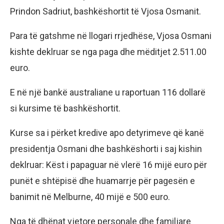
Prindon Sadriut, bashkëshortit të Vjosa Osmanit.
Para të gatshme në llogari rrjedhëse, Vjosa Osmani
kishte deklruar se nga paga dhe mëditjet 2.511.00
euro.
E në një bankë australiane u raportuan 116 dollarë
si kursime të bashkëshortit.
Kurse sa i përket kredive apo detyrimeve që kanë
presidentja Osmani dhe bashkëshorti i saj kishin
deklruar: Këst i papaguar në vlerë 16 mijë euro për
punët e shtëpisë dhe huamarrje për pagesën e
banimit në Melburne, 40 mijë e 500 euro.
Nga të dhënat vjetore personale dhe familjare