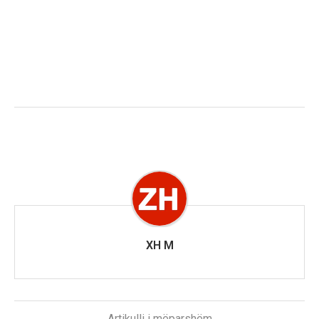
XH M
Artikulli i mëparshëm