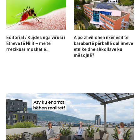
Editorial / Kujdes nga virusi i
A po zhvillohen nxënësit të
Etheve të Nilit – më të
barabartë përballë dallimeve
rrezikuar moshat e...
etnike dhe shkollave ku
mësojnë?