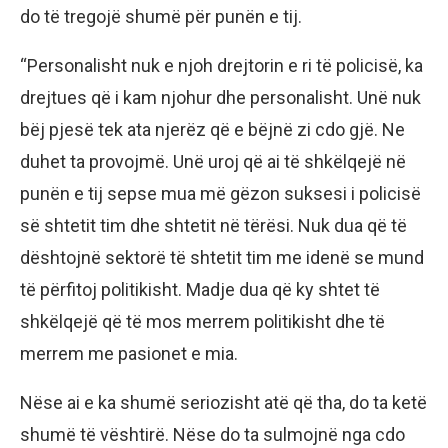
do të tregojë shumë për punën e tij.
“Personalisht nuk e njoh drejtorin e ri të policisë, ka
drejtues që i kam njohur dhe personalisht. Unë nuk
bëj pjesë tek ata njerëz që e bëjnë zi cdo gjë. Ne
duhet ta provojmë. Unë uroj që ai të shkëlqejë në
punën e tij sepse mua më gëzon suksesi i policisë
së shtetit tim dhe shtetit në tërësi. Nuk dua që të
dështojnë sektorë të shtetit tim me idenë se mund
të përfitoj politikisht. Madje dua që ky shtet të
shkëlqejë që të mos merrem politikisht dhe të
merrem me pasionet e mia.
Nëse ai e ka shumë seriozisht atë që tha, do ta ketë
shumë të vështirë. Nëse do ta sulmojnë nga cdo