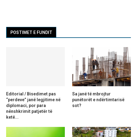
POSTIMET E FUNDIT
Editorial / Bisedimet pas
Sa janë të mbrojtur
“perdeve” janë legjitime në
punëtorët e ndërtimtarisë
diplomaci, por para
sot?
nënshkrimit patjetër të
ketë...