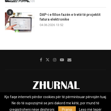
5
DAP-i e fillon fazën e tretë të projektit
fatura elektronike
04.06.2026 13:52
Kjo faqe interneti përdor cookies për të përmirësuar përvojën tuaj.
Rreth nesh
Impresumi
Marketing
Kontakt
Ne do të supozojmë se jeni dakord me këtë, por mund të
Privacy Policy
çregjistroheni nëse dëshironi.
Pranoj
Lexo më tepër