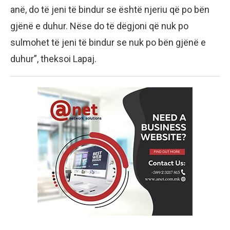
anë, do të jeni të bindur se është njeriu që po bën
gjënë e duhur. Nëse do të dëgjoni që nuk po
sulmohet të jeni të bindur se nuk po bën gjënë e
duhur”, theksoi Lapaj.