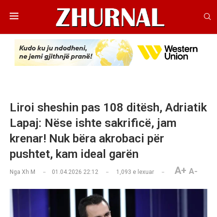
Liroi sheshin pas 108 ditësh, Adriatik
Lapaj: Nëse ishte sakrificë, jam
krenar! Nuk bëra akrobaci për
pushtet, kam ideal garën
A+
A-
Nga
Xh M
01.04.2026 22:12
1,093
e lexuar