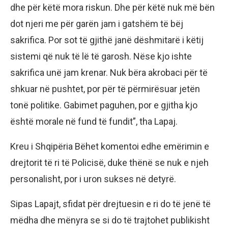
dhe për këtë mora riskun. Dhe për këtë nuk më bën
dot njeri me për garën jam i gatshëm të bëj
sakrifica. Por sot të gjithë janë dëshmitarë i këtij
sistemi që nuk të lë të garosh. Nëse kjo ishte
sakrifica unë jam krenar. Nuk bëra akrobaci për të
shkuar në pushtet, por për të përmirësuar jetën
tonë politike. Gabimet paguhen, por e gjitha kjo
është morale në fund të fundit”, tha Lapaj.
Kreu i Shqipëria Bëhet komentoi edhe emërimin e
drejtorit të ri të Policisë, duke thënë se nuk e njeh
personalisht, por i uron sukses në detyrë.
Sipas Lapajt, sfidat për drejtuesin e ri do të jenë të
mëdha dhe mënyra se si do të trajtohet publikisht