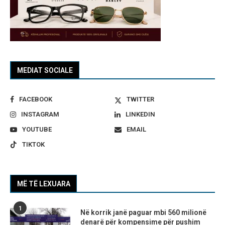
MEDIAT SOCIALE
FACEBOOK
TWITTER
INSTAGRAM
LINKEDIN
YOUTUBE
EMAIL
TIKTOK
MË TË LEXUARA
1
Në korrik janë paguar mbi 560 milionë
denarë për kompensime për pushim