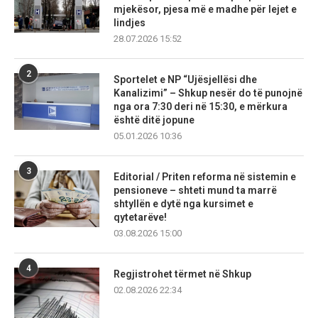
mjekësor, pjesa më e madhe për lejet e
lindjes
28.07.2026 15:52
2
Sportelet e NP “Ujësjellësi dhe
Kanalizimi” – Shkup nesër do të punojnë
nga ora 7:30 deri në 15:30, e mërkura
është ditë jopune
05.01.2026 10:36
3
Editorial / Priten reforma në sistemin e
pensioneve – shteti mund ta marrë
shtyllën e dytë nga kursimet e
qytetarëve!
03.08.2026 15:00
4
Regjistrohet tërmet në Shkup
02.08.2026 22:34