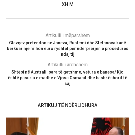
XH M
Artikulli i mëparshëm
Glavçev pretendon se Janeva, Rustemi dhe Stefanova kanë
kërkuar një milion euro ryshfet për ndërprerjen e procedurës
ndaj tij
Artikulli i ardhshëm
Shtëpi në Australi, para të gatshme, vetura e banesa/ Kjo
është pasuria e madhe e Vjosa Osmanit dhe bashkëshorit të
saj
ARTIKUJ TË NDËRLIDHURA