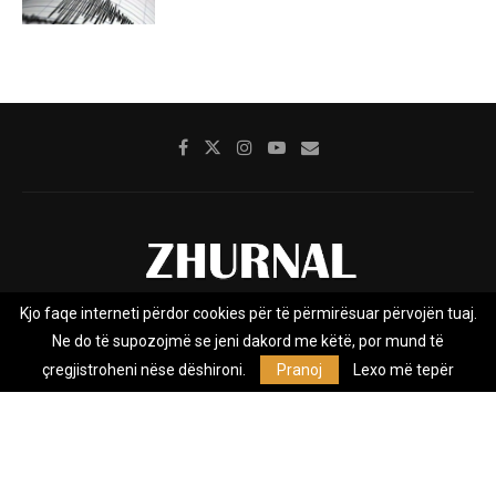
Kjo faqe interneti përdor cookies për të përmirësuar përvojën tuaj.
Rreth nesh
Impresumi
Marketing
Kontakt
Ne do të supozojmë se jeni dakord me këtë, por mund të
Privacy Policy
çregjistroheni nëse dëshironi.
Pranoj
Lexo më tepër
Zhurnal.mk është Agjenci e Lajmeve e pavarur, e themeluar në vitin
2009, që e mbulon Maqedoninë, Kosovën, Shqipërinë edhe lajmet
nga bota.
@2026 - All Right Reserved. Designed and Developed by