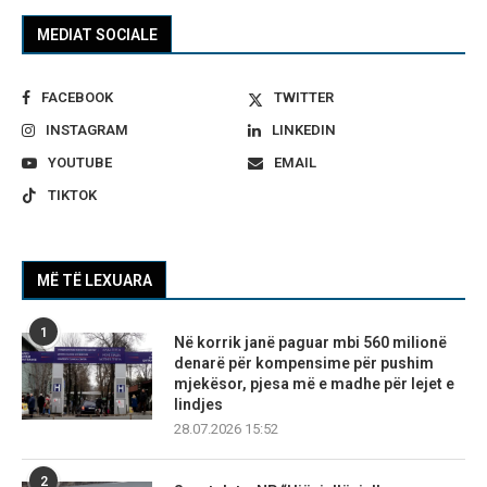
MEDIAT SOCIALE
FACEBOOK
TWITTER
INSTAGRAM
LINKEDIN
YOUTUBE
EMAIL
TIKTOK
MË TË LEXUARA
1
Në korrik janë paguar mbi 560 milionë
denarë për kompensime për pushim
mjekësor, pjesa më e madhe për lejet e
lindjes
28.07.2026 15:52
2