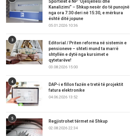
Sportelet e NP “Ujësjellësi dhe
Kanalizimi” – Shkup nesër do të punojnë
nga ora 7:30 deri në 15:30, e mërkura
është ditë jopune
05.01.2026 10:36
3
Editorial / Priten reforma në sistemin e
pensioneve – shteti mund ta marrë
shtyllën e dytë nga kursimet e
qytetarëve!
03.08.2026 15:00
4
DAP-i e fillon fazën e tretë të projektit
fatura elektronike
04.06.2026 13:52
5
Regjistrohet tërmet në Shkup
02.08.2026 22:34