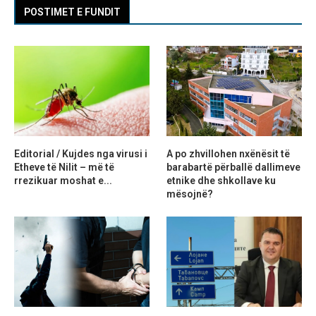
POSTIMET E FUNDIT
Editorial / Kujdes nga virusi i
A po zhvillohen nxënësit të
Etheve të Nilit – më të
barabartë përballë dallimeve
rrezikuar moshat e...
etnike dhe shkollave ku
mësojnë?