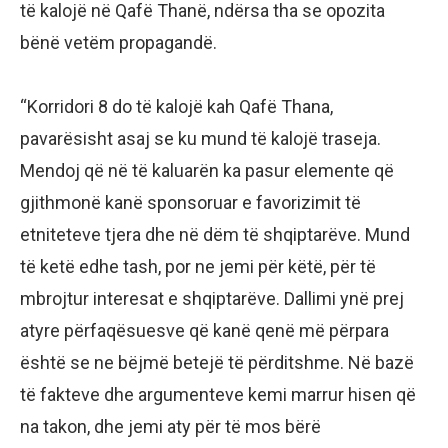
të kalojë në Qafë Thanë, ndërsa tha se opozita
bënë vetëm propagandë.
“Korridori 8 do të kalojë kah Qafë Thana,
pavarësisht asaj se ku mund të kalojë traseja.
Mendoj që në të kaluarën ka pasur elemente që
gjithmonë kanë sponsoruar e favorizimit të
etniteteve tjera dhe në dëm të shqiptarëve. Mund
të ketë edhe tash, por ne jemi për këtë, për të
mbrojtur interesat e shqiptarëve. Dallimi ynë prej
atyre përfaqësuesve që kanë qenë më përpara
është se ne bëjmë betejë të përditshme. Në bazë
të fakteve dhe argumenteve kemi marrur hisen që
na takon, dhe jemi aty për të mos bërë