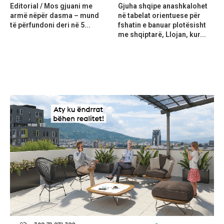
Editorial / Mos gjuani me
Gjuha shqipe anashkalohet
armë nëpër dasma – mund
në tabelat orientuese për
të përfundoni deri në 5...
fshatin e banuar plotësisht
me shqiptarë, Llojan, kur...