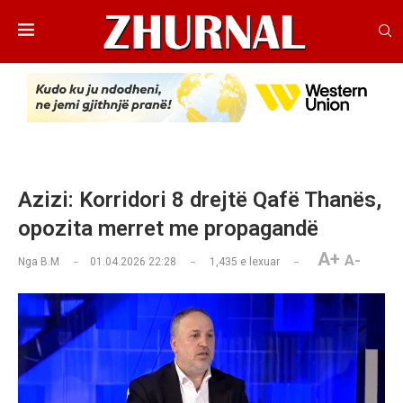
Azizi: Korridori 8 drejtë Qafë Thanës,
opozita merret me propagandë
A+
A-
Nga
B.M
01.04.2026 22:28
1,435
e lexuar