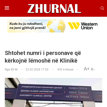
Shtohet numri i personave që
kërkojnë lëmoshë në Klinikë
A+
A-
Nga
Xh M
22.02.2026 17:02
933
e lexuar