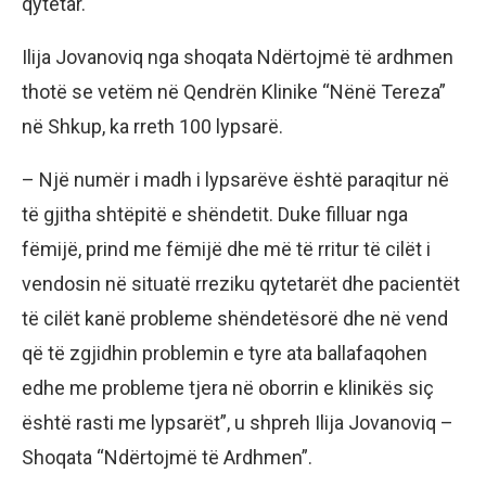
qytetar.
Ilija Jovanoviq nga shoqata Ndërtojmë të ardhmen
thotë se vetëm në Qendrën Klinike “Nënë Tereza”
në Shkup, ka rreth 100 lypsarë.
– Një numër i madh i lypsarëve është paraqitur në
të gjitha shtëpitë e shëndetit. Duke filluar nga
fëmijë, prind me fëmijë dhe më të rritur të cilët i
vendosin në situatë rreziku qytetarët dhe pacientët
të cilët kanë probleme shëndetësorë dhe në vend
që të zgjidhin problemin e tyre ata ballafaqohen
edhe me probleme tjera në oborrin e klinikës siç
është rasti me lypsarët”, u shpreh Ilija Jovanoviq –
Shoqata “Ndërtojmë të Ardhmen”.