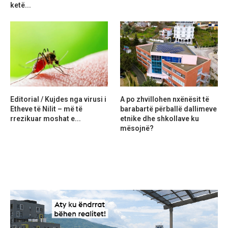
ketë...
Editorial / Kujdes nga virusi i
A po zhvillohen nxënësit të
Etheve të Nilit – më të
barabartë përballë dallimeve
rrezikuar moshat e...
etnike dhe shkollave ku
mësojnë?