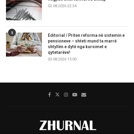
02.08.2026 22:34
5
Editorial / Priten reforma në sistemin e
pensioneve – shteti mund ta marrë
shtyllën e dytë nga kursimet e
qytetarëve!
03.08.2026 15:00