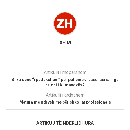
XH M
Artikulli i mëparshëm
Si ka qenë “i padukshëm” për policinë vrasësi serial nga
rajoni i Kumanovës?
Artikulli i ardhshëm
Matura me ndryshime për shkollat profesionale
ARTIKUJ TË NDËRLIDHURA