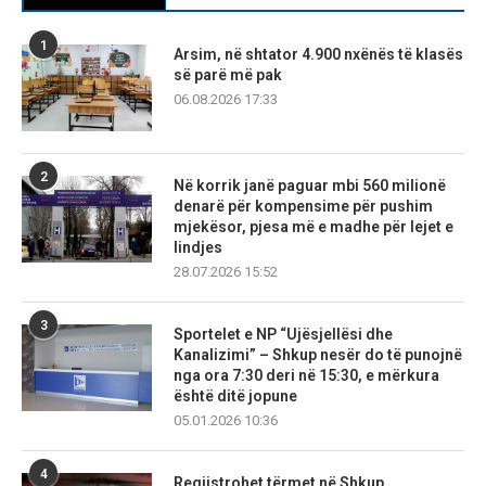
1
Arsim, në shtator 4.900 nxënës të klasës
së parë më pak
06.08.2026 17:33
2
Në korrik janë paguar mbi 560 milionë
denarë për kompensime për pushim
mjekësor, pjesa më e madhe për lejet e
lindjes
28.07.2026 15:52
3
Sportelet e NP “Ujësjellësi dhe
Kanalizimi” – Shkup nesër do të punojnë
nga ora 7:30 deri në 15:30, e mërkura
është ditë jopune
05.01.2026 10:36
4
Regjistrohet tërmet në Shkup