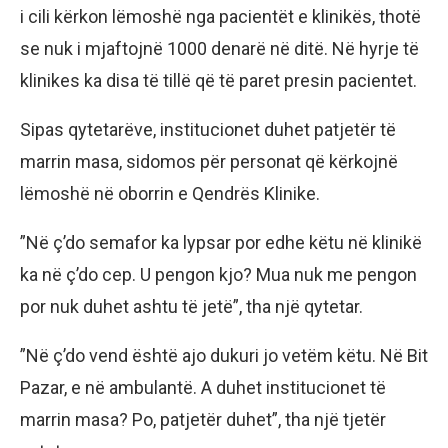
i cili kërkon lëmoshë nga pacientët e klinikës, thotë
se nuk i mjaftojnë 1000 denarë në ditë. Në hyrje të
klinikes ka disa të tillë që të paret presin pacientet.
Sipas qytetarëve, institucionet duhet patjetër të
marrin masa, sidomos për personat që kërkojnë
lëmoshë në oborrin e Qendrës Klinike.
”Në ç’do semafor ka lypsar por edhe këtu në klinikë
ka në ç’do cep. U pengon kjo? Mua nuk me pengon
por nuk duhet ashtu të jetë”, tha një qytetar.
”Në ç’do vend është ajo dukuri jo vetëm këtu. Në Bit
Pazar, e në ambulantë. A duhet institucionet të
marrin masa? Po, patjetër duhet”, tha një tjetër