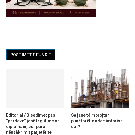
POSTIMET E FUNDIT
Editorial / Bisedimet pas
Sa janë të mbrojtur
“perdeve” janë legjitime në
punëtorët e ndërtimtarisë
diplomaci, por para
sot?
nënshkrimit patjetër të