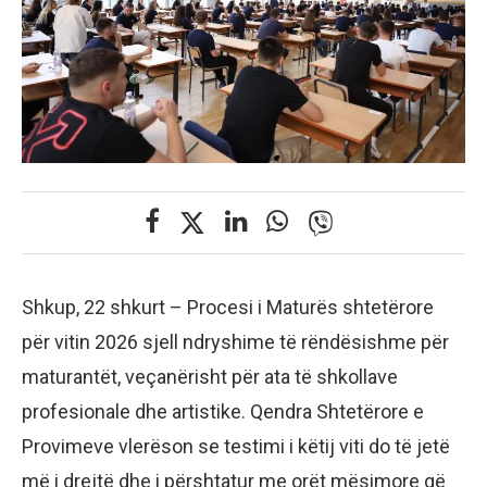
Shkup, 22 shkurt – Procesi i Maturës shtetërore
për vitin 2026 sjell ndryshime të rëndësishme për
maturantët, veçanërisht për ata të shkollave
profesionale dhe artistike. Qendra Shtetërore e
Provimeve vlerëson se testimi i këtij viti do të jetë
më i drejtë dhe i përshtatur me orët mësimore që