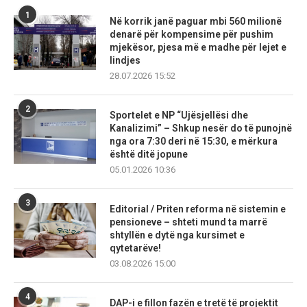
1
Në korrik janë paguar mbi 560 milionë
denarë për kompensime për pushim
mjekësor, pjesa më e madhe për lejet e
lindjes
28.07.2026 15:52
2
Sportelet e NP “Ujësjellësi dhe
Kanalizimi” – Shkup nesër do të punojnë
nga ora 7:30 deri në 15:30, e mërkura
është ditë jopune
05.01.2026 10:36
3
Editorial / Priten reforma në sistemin e
pensioneve – shteti mund ta marrë
shtyllën e dytë nga kursimet e
qytetarëve!
03.08.2026 15:00
4
DAP-i e fillon fazën e tretë të projektit