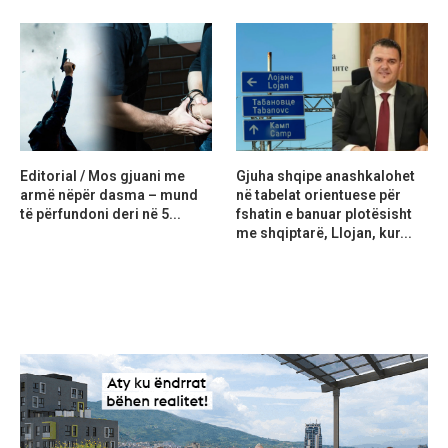
Editorial / Mos gjuani me
Gjuha shqipe anashkalohet
armë nëpër dasma – mund
në tabelat orientuese për
të përfundoni deri në 5...
fshatin e banuar plotësisht
me shqiptarë, Llojan, kur...