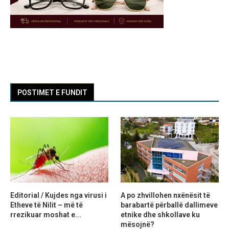
POSTIMET E FUNDIT
Editorial / Kujdes nga virusi i
A po zhvillohen nxënësit të
Etheve të Nilit – më të
barabartë përballë dallimeve
rrezikuar moshat e...
etnike dhe shkollave ku
mësojnë?