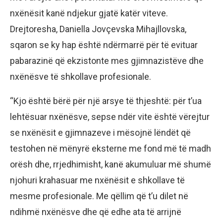
nxënësit kanë ndjekur gjatë katër viteve.
Drejtoresha, Daniella Jovçevska Mihajllovska,
sqaron se ky hap është ndërmarrë për të evituar
pabarazinë që ekzistonte mes gjimnazistëve dhe
nxënësve të shkollave profesionale.
“Kjo është bërë për një arsye të thjeshtë: për t’ua
lehtësuar nxënësve, sepse ndër vite është vërejtur
se nxënësit e gjimnazeve i mësojnë lëndët që
testohen në mënyrë eksterne me fond më të madh
orësh dhe, rrjedhimisht, kanë akumuluar më shumë
njohuri krahasuar me nxënësit e shkollave të
mesme profesionale. Me qëllim që t’u dilet në
ndihmë nxënësve dhe që edhe ata të arrijnë