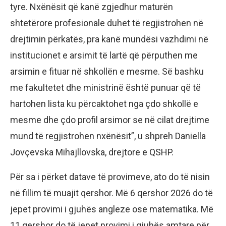
tyre. Nxënësit që kanë zgjedhur maturën
shtetërore profesionale duhet të regjistrohen në
drejtimin përkatës, pra kanë mundësi vazhdimi në
institucionet e arsimit të lartë që përputhen me
arsimin e fituar në shkollën e mesme. Së bashku
me fakultetet dhe ministrinë është punuar që të
hartohen lista ku përcaktohet nga çdo shkollë e
mesme dhe çdo profil arsimor se në cilat drejtime
mund të regjistrohen nxënësit”, u shpreh Daniella
Jovçevska Mihajllovska, drejtore e QSHP.
Për sa i përket datave të provimeve, ato do të nisin
në fillim të muajit qershor. Më 6 qershor 2026 do të
jepet provimi i gjuhës angleze ose matematika. Më
11 qershor do të jepet provimi i gjuhës amtare për