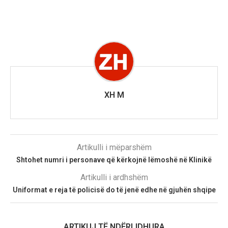
XH M
Artikulli i mëparshëm
Shtohet numri i personave që kërkojnë lëmoshë në Klinikë
Artikulli i ardhshëm
Uniformat e reja të policisë do të jenë edhe në gjuhën shqipe
ARTIKUJ TË NDËRLIDHURA