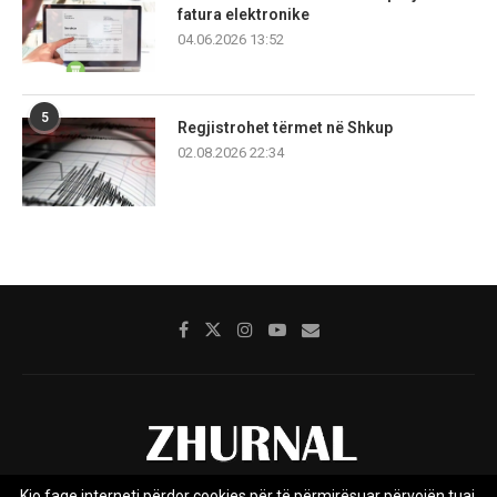
fatura elektronike
04.06.2026 13:52
5
Regjistrohet tërmet në Shkup
02.08.2026 22:34
Kjo faqe interneti përdor cookies për të përmirësuar përvojën tuaj.