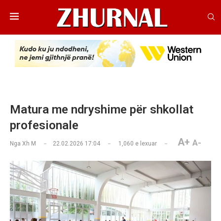
Matura me ndryshime për shkollat
profesionale
A+
A-
Nga
Xh M
22.02.2026 17:04
1,060
e lexuar