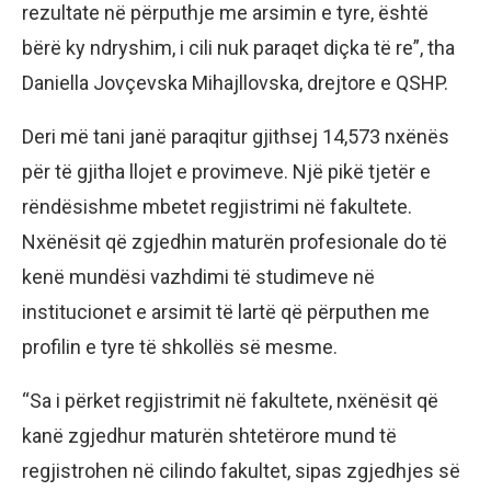
rezultate në përputhje me arsimin e tyre, është
bërë ky ndryshim, i cili nuk paraqet diçka të re”, tha
Daniella Jovçevska Mihajllovska, drejtore e QSHP.
Deri më tani janë paraqitur gjithsej 14,573 nxënës
për të gjitha llojet e provimeve. Një pikë tjetër e
rëndësishme mbetet regjistrimi në fakultete.
Nxënësit që zgjedhin maturën profesionale do të
kenë mundësi vazhdimi të studimeve në
institucionet e arsimit të lartë që përputhen me
profilin e tyre të shkollës së mesme.
“Sa i përket regjistrimit në fakultete, nxënësit që
kanë zgjedhur maturën shtetërore mund të
regjistrohen në cilindo fakultet, sipas zgjedhjes së