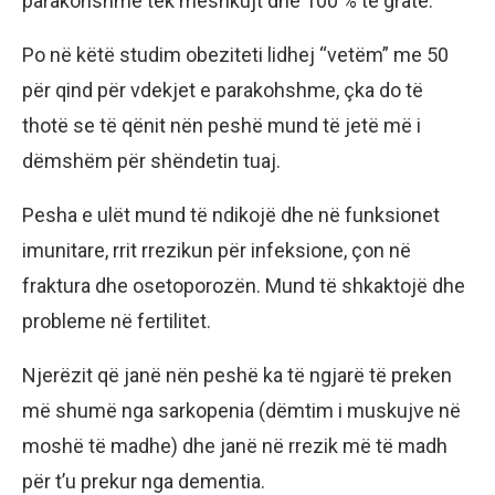
parakohshme tek meshkujt dhe 100 % te gratë.
Po në këtë studim obeziteti lidhej “vetëm” me 50
për qind për vdekjet e parakohshme, çka do të
thotë se të qënit nën peshë mund të jetë më i
dëmshëm për shëndetin tuaj.
Pesha e ulët mund të ndikojë dhe në funksionet
imunitare, rrit rrezikun për infeksione, çon në
fraktura dhe osetoporozën. Mund të shkaktojë dhe
probleme në fertilitet.
Njerëzit që janë nën peshë ka të ngjarë të preken
më shumë nga sarkopenia (dëmtim i muskujve në
moshë të madhe) dhe janë në rrezik më të madh
për t’u prekur nga dementia.