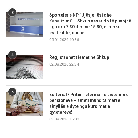
3
Sportelet e NP “Ujësjellësi dhe
Kanalizimi” – Shkup nesër do të punojnë
nga ora 7:30 deri në 15:30, e mërkura
është ditë jopune
05.01.2026 10:36
4
Regjistrohet tërmet në Shkup
02.08.2026 22:34
5
Editorial / Priten reforma në sistemin e
pensioneve – shteti mund ta marrë
shtyllën e dytë nga kursimet e
qytetarëve!
03.08.2026 15:00