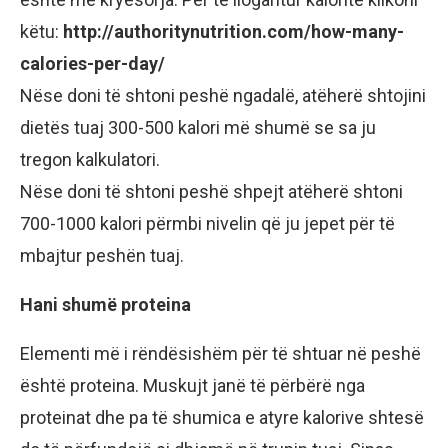
këtu:
http://authoritynutrition.com/how-many-
calories-per-day/
Nëse doni të shtoni peshë ngadalë, atëherë shtojini
dietës tuaj 300-500 kalori më shumë se sa ju
tregon kalkulatori.
Nëse doni të shtoni peshë shpejt atëherë shtoni
700-1000 kalori përmbi nivelin që ju jepet për të
mbajtur peshën tuaj.
Hani shumë proteina
Elementi më i rëndësishëm për të shtuar në peshë
është proteina. Muskujt janë të përbërë nga
proteinat dhe pa të shumica e atyre kalorive shtesë