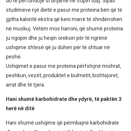
do të përfundojë si dhjamë në trupin tuaj. Sipas
studimeve një dietë e pasur me proteina bën që të
gjitha kaloritë ekstra që keni marrë të shndërrohen
në muskuj. Vetëm mos harroni, që shumë proteina
ju ngopin dhe ju heqin oreksin për të ngrënë
ushqime shtesë që ju duhen për të shtuar në
peshë.
Ushqimet e pasur me proteina përfshijnë mishrat,
peshkun, vezët, produktet e bulmetit, bishtajoret,
arrat dhe të tjera.
Hani shumë karbohidrate dhe ydyrë, të paktën 3
herë në ditë
Hani shumë ushqime që përmbajnë karbohidrate