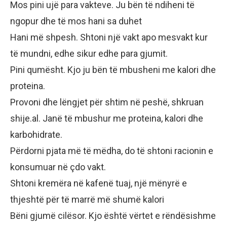
Mos pini ujë para vakteve. Ju bën të ndiheni të
ngopur dhe të mos hani sa duhet
Hani më shpesh. Shtoni një vakt apo mesvakt kur
të mundni, edhe sikur edhe para gjumit.
Pini qumësht. Kjo ju bën të mbusheni me kalori dhe
proteina.
Provoni dhe lëngjet për shtim në peshë, shkruan
shije.al. Janë të mbushur me proteina, kalori dhe
karbohidrate.
Përdorni pjata më të mëdha, do të shtoni racionin e
konsumuar në çdo vakt.
Shtoni kremëra në kafenë tuaj, një mënyrë e
thjeshtë për të marrë më shumë kalori
Bëni gjumë cilësor. Kjo është vërtet e rëndësishme