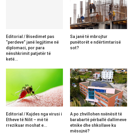
Editorial / Bisedimet pas
Sa janë të mbrojtur
“perdeve” janë legjitime në
punëtorët e ndërtimtarisë
diplomaci, por para
sot?
nënshkrimit patjetër të
ketë...
Editorial / Kujdes nga virusi i
A po zhvillohen nxënësit të
Etheve të Nilit – më të
barabartë përballë dallimeve
rrezikuar moshat e...
etnike dhe shkollave ku
mësojnë?