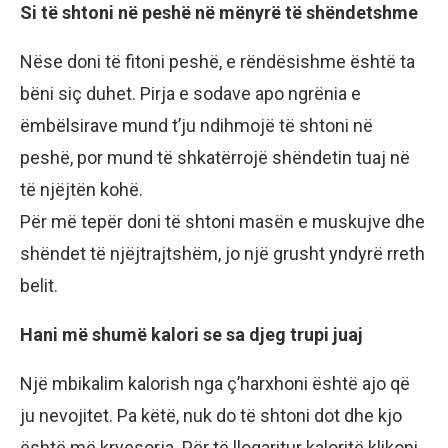
Si të shtoni në peshë në mënyrë të shëndetshme
Nëse doni të fitoni peshë, e rëndësishme është ta
bëni siç duhet. Pirja e sodave apo ngrënia e
ëmbëlsirave mund t’ju ndihmojë të shtoni në
peshë, por mund të shkatërrojë shëndetin tuaj në
të njëjtën kohë.
Për më tepër doni të shtoni masën e muskujve dhe
shëndet të njëjtrajtshëm, jo një grusht yndyrë rreth
belit.
Hani më shumë kalori se sa djeg trupi juaj
Një mbikalim kalorish nga ç’harxhoni është ajo që
ju nevojitet. Pa këtë, nuk do të shtoni dot dhe kjo
është më kryesorja. Për të llogaritur kaloritë klikoni