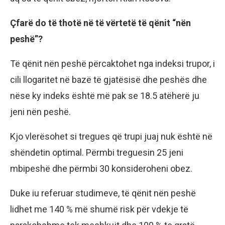
Çfarë do të thotë në të vërtetë të qënit “nën
peshë”?
Të qënit nën peshë përcaktohet nga indeksi trupor, i
cili llogaritet në bazë të gjatësisë dhe peshës dhe
nëse ky indeks është më pak se 18.5 atëherë ju
jeni nën peshë.
Kjo vlerësohet si tregues që trupi juaj nuk është në
shëndetin optimal. Përmbi treguesin 25 jeni
mbipeshë dhe përmbi 30 konsideroheni obez.
Duke iu referuar studimeve, të qënit nën peshë
lidhet me 140 % më shumë risk për vdekje të