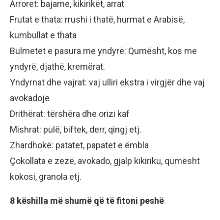
Arroret: bajame, kikirikët, arrat
Frutat e thata: rrushi i thatë, hurmat e Arabisë,
kumbullat e thata
Bulmetet e pasura me yndyrë: Qumësht, kos me
yndyrë, djathë, kremërat.
Yndyrnat dhe vajrat: vaj ulliri ekstra i virgjër dhe vaj
avokadoje
Drithërat: tërshëra dhe orizi kaf
Mishrat: pulë, biftek, derr, qingj etj.
Zhardhokë: patatet, papatet e ëmbla
Çokollata e zezë, avokado, gjalp kikiriku, qumësht
kokosi, granola etj.
8 këshilla më shumë që të fitoni peshë