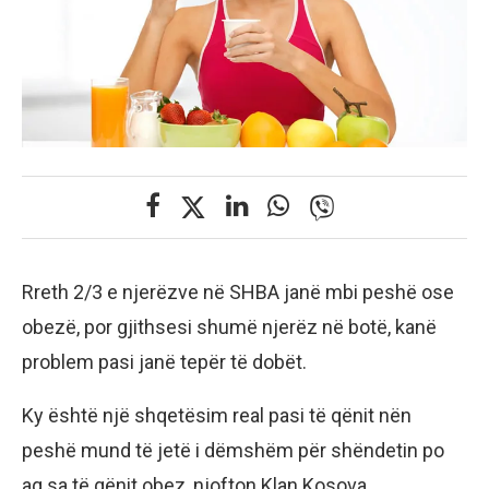
Rreth 2/3 e njerëzve në SHBA janë mbi peshë ose
obezë, por gjithsesi shumë njerëz në botë, kanë
problem pasi janë tepër të dobët.
Ky është një shqetësim real pasi të qënit nën
peshë mund të jetë i dëmshëm për shëndetin po
aq sa të qënit obez, njofton Klan Kosova.