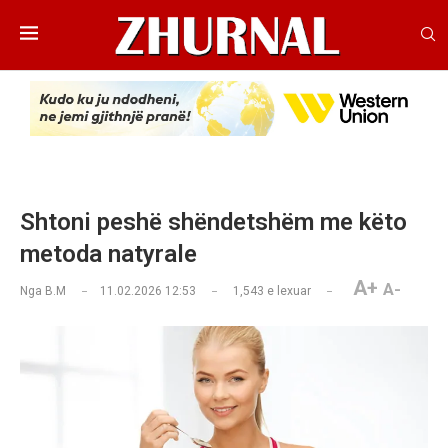
Shtoni peshë shëndetshëm me këto
metoda natyrale
A+
A-
Nga
B.M
11.02.2026 12:53
1,543
e lexuar