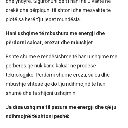
dhe yndyrë. Sigurohuni që t’i hani në 3 vakte në
drekë dhe përpiquni të shtoni dhe mesvakte të
plotë sa herë t’ju jepet mundësia.
Hani ushqime të mbushura me energji dhe
përdorni salcat, erëzat dhe mbushjet
Është shumë e rëndësishme të hani ushqime me
përbërës që nuk kanë kaluar në procese
teknologjike. Përdorni shumë erëza, salca dhe
mbushje shtesë që do t’ju ndihmojnë të hani
shumë dhe ta shijoni ushqimin.
Ja disa ushqime të pasura me energji dhe që ju
ndihmojnë të shtoni peshë: