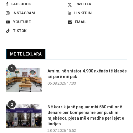
FACEBOOK
TWITTER
INSTAGRAM
LINKEDIN
YOUTUBE
EMAIL
TIKTOK
MË TË LEXUARA
1
Arsim, në shtator 4.900 nxënës të klasës
së parë më pak
06.08.2026 17:33
2
Në korrik janë paguar mbi 560 milionë
denarë për kompensime për pushim
mjekësor, pjesa më e madhe për lejet e
lindjes
28.07.2026 15:52