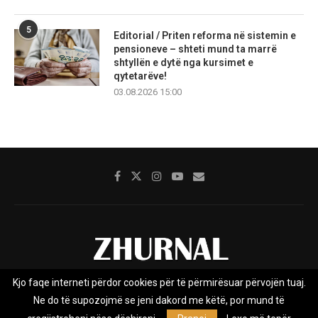
5
Editorial / Priten reforma në sistemin e
pensioneve – shteti mund ta marrë
shtyllën e dytë nga kursimet e
qytetarëve!
03.08.2026 15:00
Kjo faqe interneti përdor cookies për të përmirësuar përvojën tuaj.
Rreth nesh
Impresumi
Marketing
Kontakt
Ne do të supozojmë se jeni dakord me këtë, por mund të
Privacy Policy