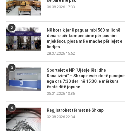
së parë më pak
06.08.2026 17:33
2
Në korrik janë paguar mbi 560 milionë
denarë për kompensime për pushim
mjekësor, pjesa më e madhe për lejet e
lindjes
28.07.2026 15:52
3
Sportelet e NP “Ujësjellësi dhe
Kanalizimi” – Shkup nesër do të punojnë
nga ora 7:30 deri në 15:30, e mërkura
është ditë jopune
05.01.2026 10:36
4
Regjistrohet tërmet në Shkup
02.08.2026 22:34