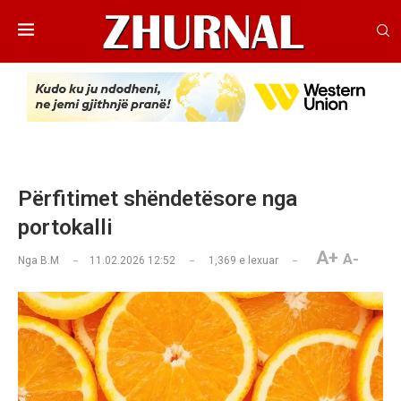
Përfitimet shëndetësore nga
portokalli
A+
A-
Nga
B.M
11.02.2026 12:52
1,369
e lexuar