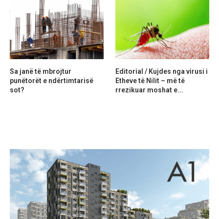
Sa janë të mbrojtur
Editorial / Kujdes nga virusi i
punëtorët e ndërtimtarisë
Etheve të Nilit – më të
sot?
rrezikuar moshat e...