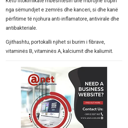
Këto fitokimikate mbështesin dhe mbrojnë trupin
nga sëmundjet e zemrës dhe kanceri, si dhe kanë
përfitime të njohura anti-inflamatore, antivirale dhe
antibakteriale.
Gjithashtu, portokalli njihet si burim i fibrave,
vitaminës B, vitaminës A, kalciumit dhe kaliumit.