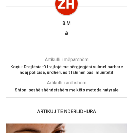
B.M
Artikulli i mëparshëm
Koçiu: Drejtësia t’i trajtojë me përgjegjësi sulmet barbare
ndaj policisë, urdhëruesit fshihen pas imunitetit
Artikulli i ardhshëm
Shtoni peshë shëndetshëm me këto metoda natyrale
ARTIKUJ TË NDËRLIDHURA