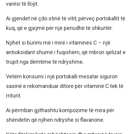
varësi të llojit.
Ai gjendet në çdo stinë të vitit, përveç portokallit të
kuq, që e gjejmë për një periudhë të shkurtër.
Njihet si burimi më i mirë i vitaminës C – një
antioksidant shumë i fuqishëm, që mbron qelizat e
trupit nga dëmtime të ndryshme.
Vetëm konsumi i një portokalli mesatar siguron
sasinë e rekomanduar ditore për vitaminë C tek të
rriturit.
Ai përmban gjithashtu kompozime të mira për
shëndetin që njihen ndryshe si flavanone.