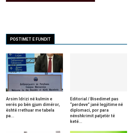
POSTIMET E FUNDIT
Arsim Idrizi në kulmin e
Editorial / Bisedimet pas
verës po bën gjum dimëror,
“perdeve” janë legjitime në
është rrethuar me tabela
diplomaci, por para
pa...
nënshkrimit patjetër të
ketë...