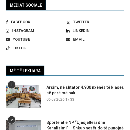
MEDIAT SOCIALE
FACEBOOK
TWITTER
INSTAGRAM
LINKEDIN
YOUTUBE
EMAIL
TIKTOK
MË TË LEXUARA
1
Arsim, në shtator 4.900 nxënës të klasës
së parë më pak
06.08.2026 17:33
2
Sportelet e NP “Ujësjellësi dhe
Kanalizimi” – Shkup nesër do të punojnë