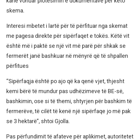
kanë vonuar plotësimin e dokumentave për këto
skema.
Interesi mbetet i lartë për të përfituar nga skemat
me pagesa direkte për sipërfaqet e tokës. Këtë vit
është më i paktë se një vit më parë për shkak se
fermerët janë bashkuar në mënyrë që të shpallen
përfitues
“Sipërfaqja është po ajo që ka qenë vjet, thjesht
kemi bërë të mundur pas udhëzimeve të BE-së,
bashkimin, ose si të themi, shtyrjen për bashkim të
fermerëve, të cilët të kenë një sipërfaqe jo më pak
se 3 hektarë”, shtoi Gjolla.
Pas përfundimit të afateve për aplikimet, autoritetet