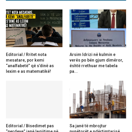
Editorial / Rritet nota
Arsim Idrizi në kulmin e
mesatare, por kemi
verës po bën gjum dimëror,
“analfabetë” që s’dinë as
është rrethuar me tabela
lexim e as matematikë!
pa...
Editorial / Bisedimet pas
Sa janë të mbrojtur
“perdeve” janë legjitime në
punëtorët e ndërtimtarisë