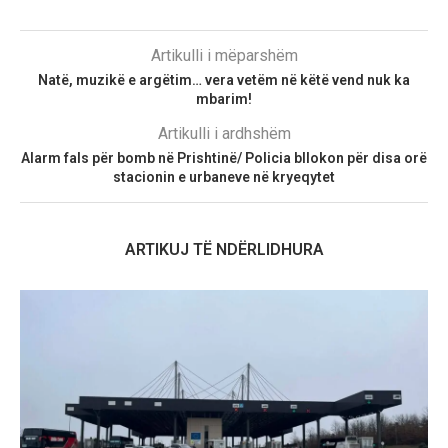
Artikulli i mëparshëm
Natë, muzikë e argëtim… vera vetëm në këtë vend nuk ka
mbarim!
Artikulli i ardhshëm
Alarm fals për bomb në Prishtinë/ Policia bllokon për disa orë
stacionin e urbaneve në kryeqytet
ARTIKUJ TË NDËRLIDHURA