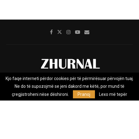
Kjo faqe interneti përdor cookies për të përmirësuar përvojën tuaj.
Rreth nesh
Impresumi
Marketing
Kontakt
Ne do të supozojmë se jeni dakord me këtë, por mund të
Privacy Policy
çregjistroheni nëse dëshironi.
Pranoj
Lexo më tepër
Zhurnal.mk është Agjenci e Lajmeve e pavarur, e themeluar në vitin
2009, që e mbulon Maqedoninë, Kosovën, Shqipërinë edhe lajmet
nga bota.
@2026 - All Right Reserved. Designed and Developed by
Anet.Com.Mk