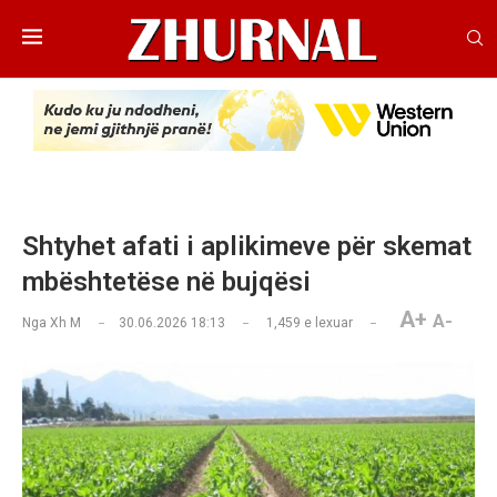
Shtyhet afati i aplikimeve për skemat
mbështetëse në bujqësi
A+
A-
Nga
Xh M
30.06.2026 18:13
1,459
e lexuar