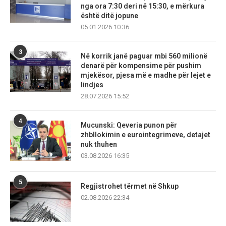
nga ora 7:30 deri në 15:30, e mërkura
është ditë jopune
05.01.2026 10:36
3
Në korrik janë paguar mbi 560 milionë
denarë për kompensime për pushim
mjekësor, pjesa më e madhe për lejet e
lindjes
28.07.2026 15:52
4
Mucunski: Qeveria punon për
zhbllokimin e eurointegrimeve, detajet
nuk thuhen
03.08.2026 16:35
5
Regjistrohet tërmet në Shkup
02.08.2026 22:34