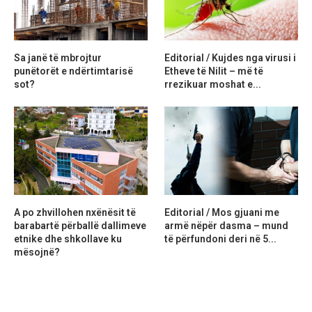
Sa janë të mbrojtur
Editorial / Kujdes nga virusi i
punëtorët e ndërtimtarisë
Etheve të Nilit – më të
sot?
rrezikuar moshat e...
A po zhvillohen nxënësit të
Editorial / Mos gjuani me
barabartë përballë dallimeve
armë nëpër dasma – mund
etnike dhe shkollave ku
të përfundoni deri në 5...
mësojnë?