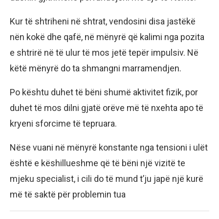
Kur të shtriheni në shtrat, vendosini disa jastëkë
nën kokë dhe qafë, në mënyrë që kalimi nga pozita
e shtrirë në të ulur të mos jetë tepër impulsiv. Në
këtë mënyrë do ta shmangni marramendjen.
Po kështu duhet të bëni shumë aktivitet fizik, por
duhet të mos dilni gjatë orëve më të nxehta apo të
kryeni sforcime të tepruara.
Nëse vuani në mënyrë konstante nga tensioni i ulët
është e këshillueshme që të bëni një vizitë te
mjeku specialist, i cili do të mund t’ju japë një kurë
më të saktë për problemin tua