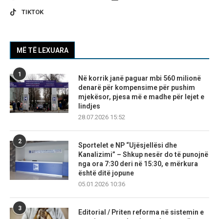
TIKTOK
MË TË LEXUARA
1
Në korrik janë paguar mbi 560 milionë
denarë për kompensime për pushim
mjekësor, pjesa më e madhe për lejet e
lindjes
28.07.2026 15:52
2
Sportelet e NP “Ujësjellësi dhe
Kanalizimi” – Shkup nesër do të punojnë
nga ora 7:30 deri në 15:30, e mërkura
është ditë jopune
05.01.2026 10:36
3
Editorial / Priten reforma në sistemin e