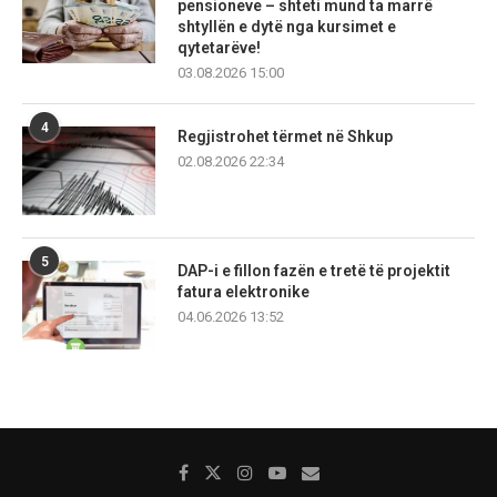
pensioneve – shteti mund ta marrë
shtyllën e dytë nga kursimet e
qytetarëve!
03.08.2026 15:00
4
Regjistrohet tërmet në Shkup
02.08.2026 22:34
5
DAP-i e fillon fazën e tretë të projektit
fatura elektronike
04.06.2026 13:52