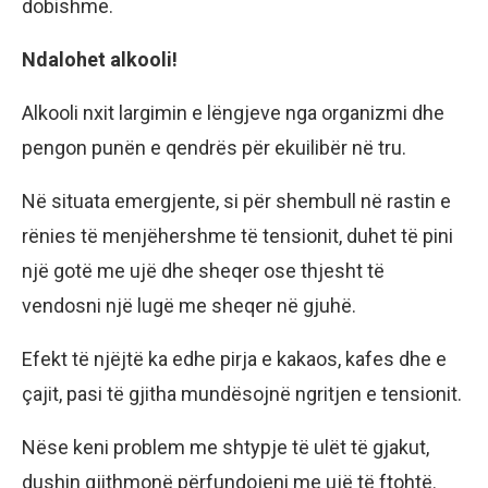
dobishme.
Ndalohet alkooli!
Alkooli nxit largimin e lëngjeve nga organizmi dhe
pengon punën e qendrës për ekuilibër në tru.
Në situata emergjente, si për shembull në rastin e
rënies të menjëhershme të tensionit, duhet të pini
një gotë me ujë dhe sheqer ose thjesht të
vendosni një lugë me sheqer në gjuhë.
Efekt të njëjtë ka edhe pirja e kakaos, kafes dhe e
çajit, pasi të gjitha mundësojnë ngritjen e tensionit.
Nëse keni problem me shtypje të ulët të gjakut,
dushin gjithmonë përfundojeni me ujë të ftohtë.