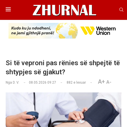
Si të veproni pas rënies së shpejtë të
shtypjes së gjakut?
A+
A-
Nga
D. V.
08.05.2026 09:27
882
e lexuar