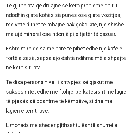
Të gjithë ata që druajnë se këto probleme do t’u
ndodhin gjatë kohës së punës ose gjatë vozitjes;
me vete duhet të mbajnë pak çokollatë, një shishe
me ujë mineral ose ndonjë pije tjetër të gazuar.
Është mirë që sa më parë të pihet edhe një kafe e
fortë e zezë, sepse ajo është ndihma më e shpejtë
në këto situata.
Te disa persona niveli i shtypjes së gjakut me
sukses rritet edhe me ftohje, përkatësisht me lagie
të pjesës së poshtme të këmbëve, si dhe me
lagien e tëmthave.
Limonada me sheqer gjithashtu është shumë e