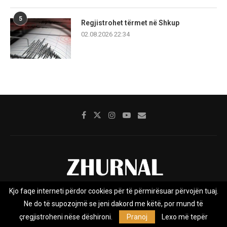
5
Regjistrohet tërmet në Shkup
02.08.2026 22:34
Kjo faqe interneti përdor cookies për të përmirësuar përvojën tuaj.
Rreth nesh
Impresumi
Marketing
Kontakt
Ne do të supozojmë se jeni dakord me këtë, por mund të
Privacy Policy
çregjistroheni nëse dëshironi.
Pranoj
Lexo më tepër