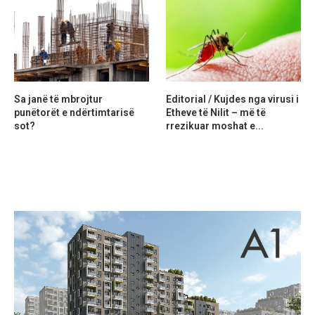
Sa janë të mbrojtur
Editorial / Kujdes nga virusi i
punëtorët e ndërtimtarisë
Etheve të Nilit – më të
sot?
rrezikuar moshat e...