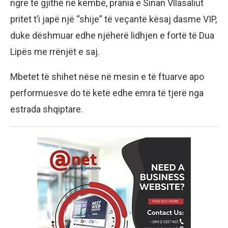
ngre të gjithë në këmbë, prania e Sinan Vllasaliut
pritet t’i japë një “shije” të veçantë kësaj dasme VIP,
duke dëshmuar edhe njëherë lidhjen e fortë të Dua
Lipës me rrënjët e saj.
Mbetet të shihet nëse në mesin e të ftuarve apo
performuesve do të ketë edhe emra të tjerë nga
estrada shqiptare.