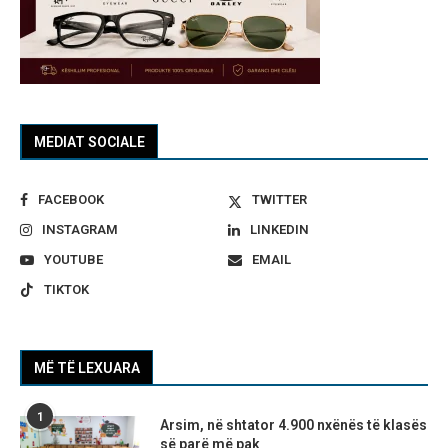
MEDIAT SOCIALE
FACEBOOK
TWITTER
INSTAGRAM
LINKEDIN
YOUTUBE
EMAIL
TIKTOK
MË TË LEXUARA
1
Arsim, në shtator 4.900 nxënës të klasës
së parë më pak