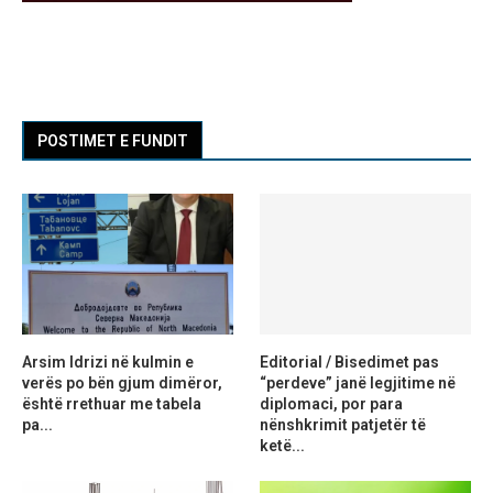
POSTIMET E FUNDIT
Arsim Idrizi në kulmin e
Editorial / Bisedimet pas
verës po bën gjum dimëror,
“perdeve” janë legjitime në
është rrethuar me tabela
diplomaci, por para
pa...
nënshkrimit patjetër të
ketë...