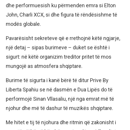
dhe performuesish ku përmenden emra si Elton
John, Charli XCX, si dhe figura të rëndësishme të
modës globale.
Pavarësisht sekreteve që e rrethojnë këtë ngjarje,
një detaj – sipas burimeve – duket se është i
sigurt: në këtë organizim treditor pritet të mos
mungojë as atmosfera shqiptare.
Burime të sigurta i kanë bërë të ditur Prive By
Liberta Spahiu se në dasmën e Dua Lipës do të
performojë Sinan Vllasaliu, një nga emrat më të
njohur dhe më të dashur të muzikës shqiptare.
Me hitet e tij të njohura dhe ritmin që zakonisht i