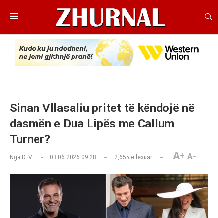
Sinan Vllasaliu pritet të këndojë në
dasmën e Dua Lipës me Callum
Turner?
A+
A-
Nga
D. V.
03.06.2026 09:28
2,655
e lexuar