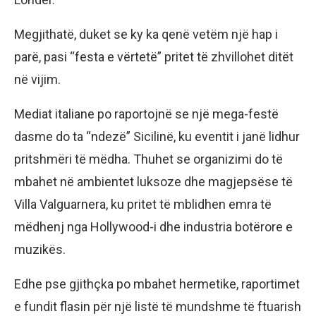
Megjithatë, duket se ky ka qenë vetëm një hap i
parë, pasi “festa e vërtetë” pritet të zhvillohet ditët
në vijim.
Mediat italiane po raportojnë se një mega-festë
dasme do ta “ndezë” Sicilinë, ku eventit i janë lidhur
pritshmëri të mëdha. Thuhet se organizimi do të
mbahet në ambientet luksoze dhe magjepsëse të
Villa Valguarnera, ku pritet të mblidhen emra të
mëdhenj nga Hollywood-i dhe industria botërore e
muzikës.
Edhe pse gjithçka po mbahet hermetike, raportimet
e fundit flasin për një listë të mundshme të ftuarish