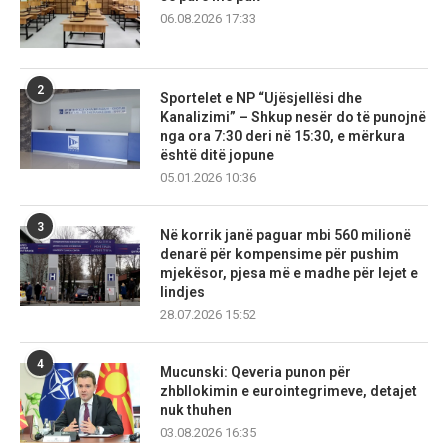
06.08.2026 17:33
2
Sportelet e NP “Ujësjellësi dhe
Kanalizimi” – Shkup nesër do të punojnë
nga ora 7:30 deri në 15:30, e mërkura
është ditë jopune
05.01.2026 10:36
3
Në korrik janë paguar mbi 560 milionë
denarë për kompensime për pushim
mjekësor, pjesa më e madhe për lejet e
lindjes
28.07.2026 15:52
4
Mucunski: Qeveria punon për
zhbllokimin e eurointegrimeve, detajet
nuk thuhen
03.08.2026 16:35