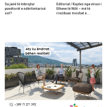
Sa janë të mbrojtur
Editorial / Kujdes nga virusi i
punëtorët e ndërtimtarisë
Etheve të Nilit – më të
sot?
rrezikuar moshat e...