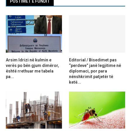
POSTIMET E FUNDIT
Arsim Idrizi në kulmin e
Editorial / Bisedimet pas
verës po bën gjum dimëror,
“perdeve” janë legjitime në
është rrethuar me tabela
diplomaci, por para
pa...
nënshkrimit patjetër të
ketë...