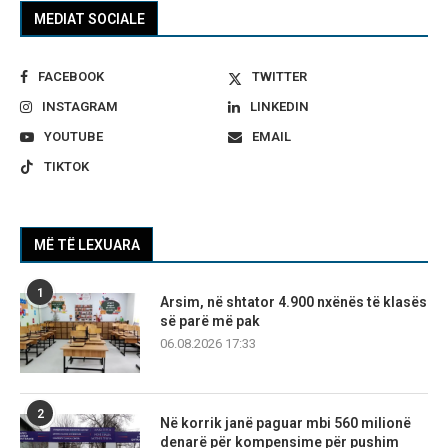
MEDIAT SOCIALE
FACEBOOK
TWITTER
INSTAGRAM
LINKEDIN
YOUTUBE
EMAIL
TIKTOK
MË TË LEXUARA
1
Arsim, në shtator 4.900 nxënës të klasës
së parë më pak
06.08.2026 17:33
2
Në korrik janë paguar mbi 560 milionë
denarë për kompensime për pushim