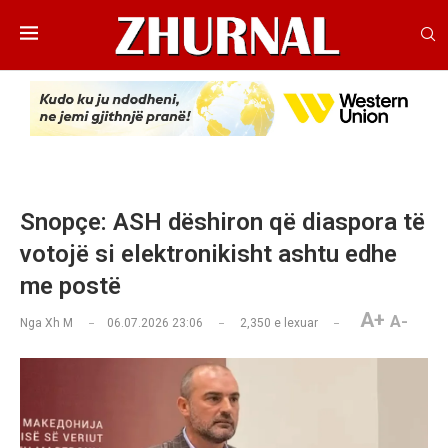
Snopçe: ASH dëshiron që diaspora të
votojë si elektronikisht ashtu edhe
me postë
A+
A-
Nga
Xh M
06.07.2026 23:06
2,350
e lexuar