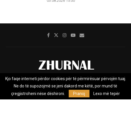
03.08.2026 15:00
Kjo faqe interneti përdor cookies për të përmirësuar përvojën tuaj.
Rreth nesh
Impresumi
Marketing
Kontakt
Ne do të supozojmë se jeni dakord me këtë, por mund të
Privacy Policy
çregjistroheni nëse dëshironi.
Pranoj
Lexo më tepër
Zhurnal.mk është Agjenci e Lajmeve e pavarur, e themeluar në vitin
2009, që e mbulon Maqedoninë, Kosovën, Shqipërinë edhe lajmet
nga bota.
@2026 - All Right Reserved. Designed and Developed by
Anet.Com.Mk