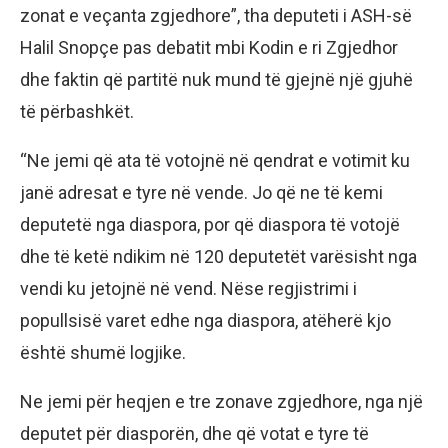
zonat e veçanta zgjedhore”, tha deputeti i ASH-së
Halil Snopçe pas debatit mbi Kodin e ri Zgjedhor
dhe faktin që partitë nuk mund të gjejnë një gjuhë
të përbashkët.
“Ne jemi që ata të votojnë në qendrat e votimit ku
janë adresat e tyre në vende. Jo që ne të kemi
deputetë nga diaspora, por që diaspora të votojë
dhe të ketë ndikim në 120 deputetët varësisht nga
vendi ku jetojnë në vend. Nëse regjistrimi i
popullsisë varet edhe nga diaspora, atëherë kjo
është shumë logjike.
Ne jemi për heqjen e tre zonave zgjedhore, nga një
deputet për diasporën, dhe që votat e tyre të