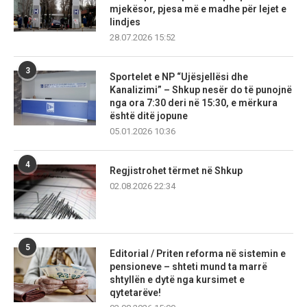
mjekësor, pjesa më e madhe për lejet e
lindjes
28.07.2026 15:52
3
Sportelet e NP “Ujësjellësi dhe
Kanalizimi” – Shkup nesër do të punojnë
nga ora 7:30 deri në 15:30, e mërkura
është ditë jopune
05.01.2026 10:36
4
Regjistrohet tërmet në Shkup
02.08.2026 22:34
5
Editorial / Priten reforma në sistemin e
pensioneve – shteti mund ta marrë
shtyllën e dytë nga kursimet e
qytetarëve!