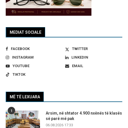
MEDIAT SOCIALE
FACEBOOK
TWITTER
INSTAGRAM
LINKEDIN
YOUTUBE
EMAIL
TIKTOK
MË TË LEXUARA
1
Arsim, në shtator 4.900 nxënës të klasës
së parë më pak
06.08.2026 17:33