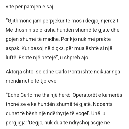
vite për pamjen e saj.
“Gjithmonë jam përpjekur të mos i dëgjoj njerëzit.
Më thoshin se e kisha hundën shumë të gjatë dhe
gojën shumë të madhe. Por kjo nuk më prekte
aspak. Kur besoj në diçka, për mua është si një
luftë. Është një betejë”, u shpreh ajo.
Aktorja shtoi se edhe Carlo Ponti ishte ndikuar nga
mendimet e të tjerëve.
“Edhe Carlo më tha një herë: ‘Operatorët e kamerës
thonë se e ke hundën shumë të gjatë. Ndoshta
duhet të bësh një ndërhyrje të vogël’. Unë iu
përgjigja: ‘Dëgjo, nuk dua të ndryshoj asgjë në