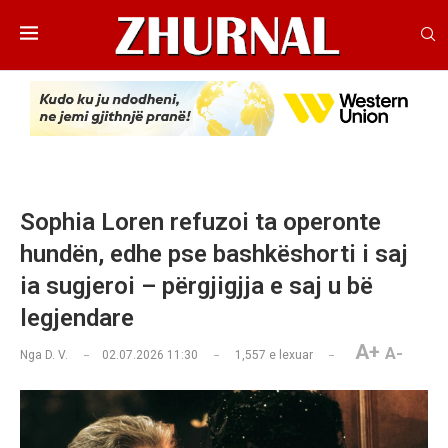
Sophia Loren refuzoi ta operonte
hundën, edhe pse bashkëshorti i saj
ia sugjeroi – përgjigjja e saj u bë
legjendare
A+
A-
Nga
D. V.
02.07.2026 11:30
1,557
e lexuar