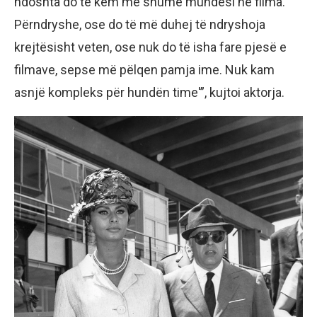
ndoshta do të kem më shumë mundësi në filma.
Përndryshe, ose do të më duhej të ndryshoja
krejtësisht veten, ose nuk do të isha fare pjesë e
filmave, sepse më pëlqen pamja ime. Nuk kam
asnjë kompleks për hundën time'”, kujtoi aktorja.