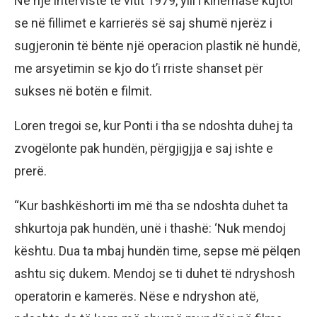
Në një intervistë të vitit 1979, ylli i kinemasë kujtoi
se në fillimet e karrierës së saj shumë njerëz i
sugjeronin të bënte një operacion plastik në hundë,
me arsyetimin se kjo do t’i rriste shanset për
sukses në botën e filmit.
Loren tregoi se, kur Ponti i tha se ndoshta duhej ta
zvogëlonte pak hundën, përgjigjja e saj ishte e
prerë.
“Kur bashkëshorti im më tha se ndoshta duhet ta
shkurtoja pak hundën, unë i thashë: ‘Nuk mendoj
kështu. Dua ta mbaj hundën time, sepse më pëlqen
ashtu siç dukem. Mendoj se ti duhet të ndryshosh
operatorin e kamerës. Nëse e ndryshon atë,