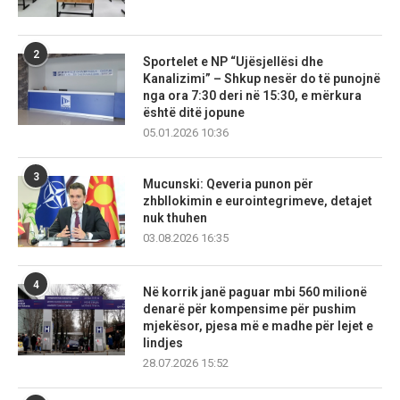
2
Sportelet e NP “Ujësjellësi dhe
Kanalizimi” – Shkup nesër do të punojnë
nga ora 7:30 deri në 15:30, e mërkura
është ditë jopune
05.01.2026 10:36
3
Mucunski: Qeveria punon për
zhbllokimin e eurointegrimeve, detajet
nuk thuhen
03.08.2026 16:35
4
Në korrik janë paguar mbi 560 milionë
denarë për kompensime për pushim
mjekësor, pjesa më e madhe për lejet e
lindjes
28.07.2026 15:52