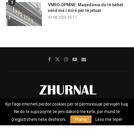
5
VMRO‑DPMNE: Maqedonia do të bëhet
vend më i mirë për të jetuar
03.08.2026 16:17
Kjo faqe interneti përdor cookies për të përmirësuar përvojën tuaj.
Rreth nesh
Impresumi
Marketing
Kontakt
Ne do të supozojmë se jeni dakord me këtë, por mund të
Privacy Policy
çregjistroheni nëse dëshironi.
Pranoj
Lexo më tepër
Zhurnal.mk është Agjenci e Lajmeve e pavarur, e themeluar në vitin
2009, që e mbulon Maqedoninë, Kosovën, Shqipërinë edhe lajmet