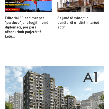
Editorial / Bisedimet pas
Sa janë të mbrojtur
“perdeve” janë legjitime në
punëtorët e ndërtimtarisë
diplomaci, por para
sot?
nënshkrimit patjetër të
ketë...