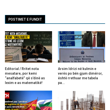
POSTIMET E FUNDIT
Editorial / Rritet nota
Arsim Idrizi në kulmin e
mesatare, por kemi
verës po bën gjum dimëror,
“analfabetë” që s’dinë as
është rrethuar me tabela
lexim e as matematikë!
pa...