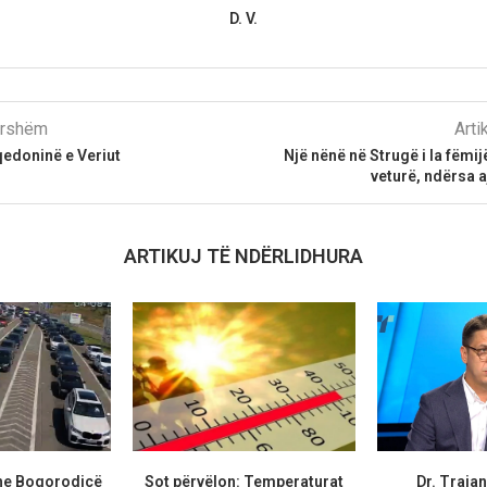
D. V.
parshëm
Arti
qedoninë e Veriut
Një nënë në Strugë i la fëmij
veturë, ndërsa a
ARTIKUJ TË NDËRLIDHURA
he Bogorodicë
Sot përvëlon: Temperaturat
Dr. Traja