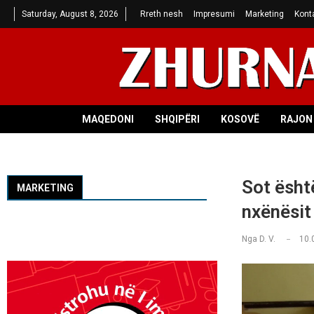
Saturday, August 8, 2026
Rreth nesh
Impresumi
Marketing
Kont
MAQEDONI
SHQIPËRI
KOSOVË
RAJON 
Sot ësht
MARKETING
nxënësit
Nga
D. V.
10.