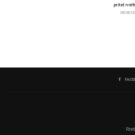
pritet rret
08.08.20
FACE
Rret