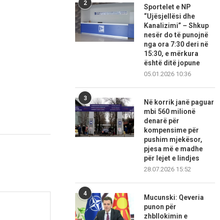
2
Sportelet e NP
“Ujësjellësi dhe
Kanalizimi” – Shkup
nesër do të punojnë
nga ora 7:30 deri në
15:30, e mërkura
është ditë jopune
05.01.2026 10:36
3
Në korrik janë paguar
mbi 560 milionë
denarë për
kompensime për
pushim mjekësor,
pjesa më e madhe
për lejet e lindjes
28.07.2026 15:52
4
Mucunski: Qeveria
punon për
zhbllokimin e