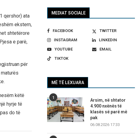
MEDIAT SOCIALE
1 qershor) ata
ueshëm ekstern,
FACEBOOK
TWITTER
met shtetërore
INSTAGRAM
LINKEDIN
Pjesa e parë,
YOUTUBE
EMAIL
TIKTOK
egjistruan për
ë maturës
ke.
MË TË LEXUARA
ë mesëm këtë
1
Arsim, në shtator
jë hyrje të
4.900 nxënës të
klasës së parë më
 pas do të
pak
06.08.2026 17:33