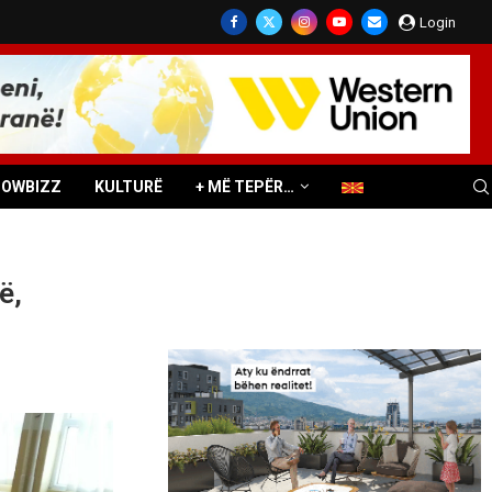
Login
HOWBIZZ
KULTURË
+ MË TEPËR…
ë,