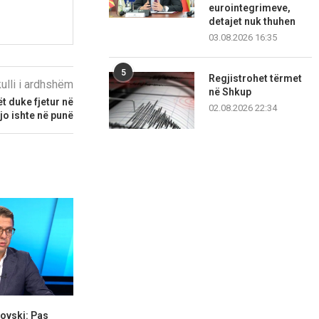
eurointegrimeve,
detajet nuk thuhen
03.08.2026 16:35
5
Regjistrohet tërmet
kulli i ardhshëm
në Shkup
ët duke fjetur në
02.08.2026 22:34
jo ishte në punë
novski: Pas
Pse dështoi plani për
Kujdes/ Nesër 