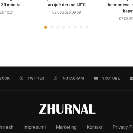
h 30 minuta
arrijnë deri në 40°C
helmimeve, 
hepat
26 10:21
08.08.2026 09:58
07.08.2
BOOK
TWITTER
INSTAGRAM
YOUTUBE
h nesh
Impresumi
Marketing
Kontakt
Privacy P