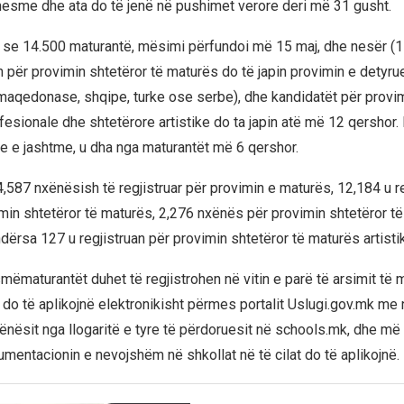
 mesme dhe ata do të jenë në pushimet verore deri më 31 gusht.
e 14.500 maturantë, mësimi përfundoi më 15 maj, dhe nesër (1
an për provimin shtetëror të maturës do të japin provimin e detyr
maqedonase, shqipe, turke ose serbe), dhe kandidatët për provi
esionale dhe shtetërore artistike do ta japin atë më 12 qershor. 
e e jashtme, u dha nga maturantët më 6 qershor.
4,587 nxënësish të regjistruar për provimin e maturës, 12,184 u r
min shtetëror të maturës, 2,276 nxënës për provimin shtetëror t
dërsa 127 u regjistruan për provimin shtetëror të maturës artisti
mëmaturantët duhet të regjistrohen në vitin e parë të arsimit t
do të aplikojnë elektronikisht përmes portalit Uslugi.gov.mk me n
ënësit nga llogaritë e tyre të përdoruesit në schools.mk, dhe më
mentacionin e nevojshëm në shkollat në të cilat do të aplikojnë.