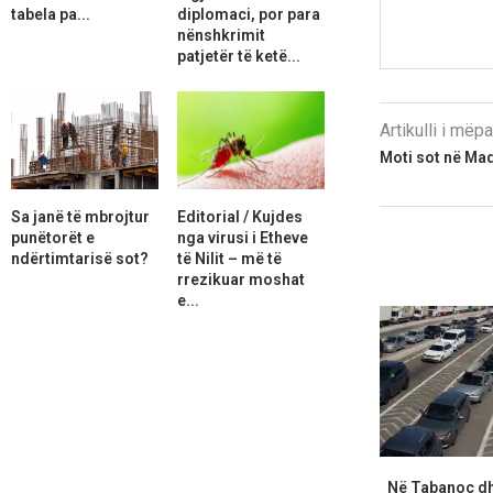
tabela pa...
diplomaci, por para
nënshkrimit
patjetër të ketë...
Artikulli i më
Moti sot në Ma
Sa janë të mbrojtur
Editorial / Kujdes
punëtorët e
nga virusi i Etheve
ndërtimtarisë sot?
të Nilit – më të
rrezikuar moshat
e...
Në Tabanoc d