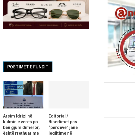
POSTIMET E FUNDIT
Arsim Idrizi në
Editorial /
kulmin e verës po
Bisedimet pas
bën gjum dimëror,
“perdeve” janë
është rrethuar me
legjitime në