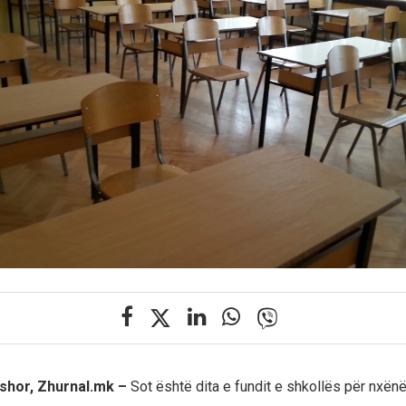
rshor, Zhurnal.mk –
Sot është dita e fundit e shkollës për nxënë