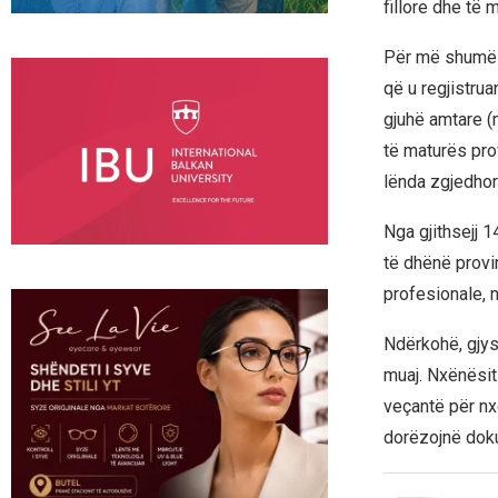
fillore dhe të
Për më shumë s
që u regjistru
gjuhë amtare (
të maturës prof
lënda zgjedhor
Nga gjithsejj 1
të dhënë provi
profesionale, n
Ndërkohë, gjys
muaj. Nxënësit 
veçantë për nx
dorëzojnë doku