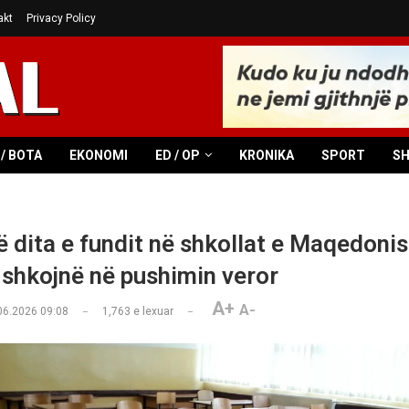
akt
Privacy Policy
/ BOTA
EKONOMI
ED / OP
KRONIKA
SPORT
S
ë dita e fundit në shkollat e Maqedonis
 shkojnë në pushimin veror
A+
A-
06.2026 09:08
1,763
e lexuar