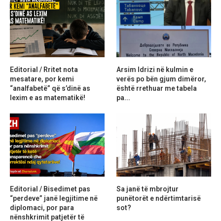
Editorial / Rritet nota
Arsim Idrizi në kulmin e
mesatare, por kemi
verës po bën gjum dimëror,
“analfabetë” që s’dinë as
është rrethuar me tabela
lexim e as matematikë!
pa...
Editorial / Bisedimet pas
Sa janë të mbrojtur
“perdeve” janë legjitime në
punëtorët e ndërtimtarisë
diplomaci, por para
sot?
nënshkrimit patjetër të