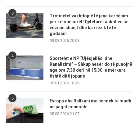
3
Trotinetet vazhdojnë të jenë kërcënim
për këmbësorët! Qytetarët ankohen se
vozisin shpejt dhe ka rrezik të të
godasin
09.08.2026 20:08
4
Sportelet e NP “Ujësjellësi dhe
Kanalizimi” – Shkup nesër do të punojnë
nga ora 7:30 deri në 15:30, e mërkura
është ditë jopune
05.01.2026 10:36
5
Evropa dhe Ballkani me hendek të madh
në pagat minimale
05.08.2026 21:07