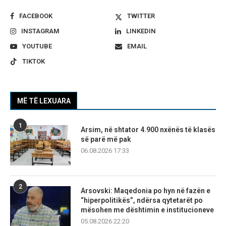
FACEBOOK
TWITTER
INSTAGRAM
LINKEDIN
YOUTUBE
EMAIL
TIKTOK
MË TË LEXUARA
1
Arsim, në shtator 4.900 nxënës të klasës
së parë më pak
06.08.2026 17:33
2
Arsovski: Maqedonia po hyn në fazën e
“hiperpolitikës”, ndërsa qytetarët po
mësohen me dështimin e institucioneve
05.08.2026 22:20