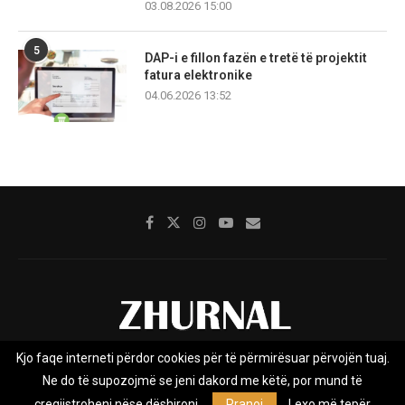
03.08.2026 15:00
5
DAP-i e fillon fazën e tretë të projektit
fatura elektronike
04.06.2026 13:52
Kjo faqe interneti përdor cookies për të përmirësuar përvojën tuaj.
Rreth nesh
Impresumi
Marketing
Kontakt
Ne do të supozojmë se jeni dakord me këtë, por mund të
Privacy Policy
çregjistroheni nëse dëshironi.
Pranoj
Lexo më tepër