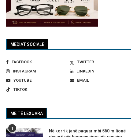
MEDIAT SOCIALE
FACEBOOK
TWITTER
INSTAGRAM
LINKEDIN
YOUTUBE
EMAIL
TIKTOK
MË TË LEXUARA
1
Në korrik janë paguar mbi 560 milionë
denarë për kompensime për pushim