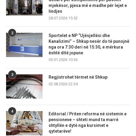
mjekësor, pjesa më e madhe për lejet e
lindjes
28.07.2026 15:52
2
Sportelet e NP “Ujësjellësi dhe
Kanalizimi” – Shkup nesër do të punojnë
nga ora 7:30 deri në 15:30, e mërkura
është ditë jopune
05.01.2026 10:36
3
Regjistrohet tërmet në Shkup
02.08.2026 22:34
4
Editorial / Priten reforma në sistemin e
pensioneve – shteti mund ta marrë
shtyllën e dytë nga kursimet e
qytetarëve!