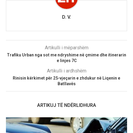
D. V.
Artikulli i mëparshëm
Trafiku Urban nga sot me ndryshime në çmime dhe itinerarin
e linjes 7C
Artikulli i ardhshëm
Rinisin kërkimet për 25-vjeçarin e zhdukur në Liqenin e
Batllavës
ARTIKUJ TË NDËRLIDHURA