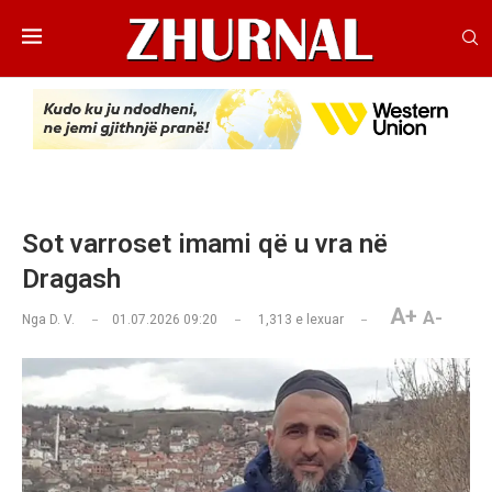
Sot varroset imami që u vra në
Dragash
A+
A-
Nga
D. V.
01.07.2026 09:20
1,313
e lexuar