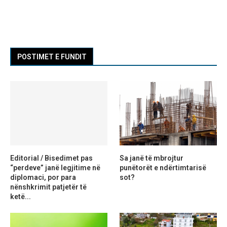
POSTIMET E FUNDIT
Editorial / Bisedimet pas
Sa janë të mbrojtur
“perdeve” janë legjitime në
punëtorët e ndërtimtarisë
diplomaci, por para
sot?
nënshkrimit patjetër të
ketë...