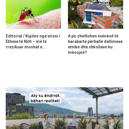
Editorial / Kujdes nga virusi i
A po zhvillohen nxënësit të
Etheve të Nilit – më të
barabartë përballë dallimeve
rrezikuar moshat e...
etnike dhe shkollave ku
mësojnë?