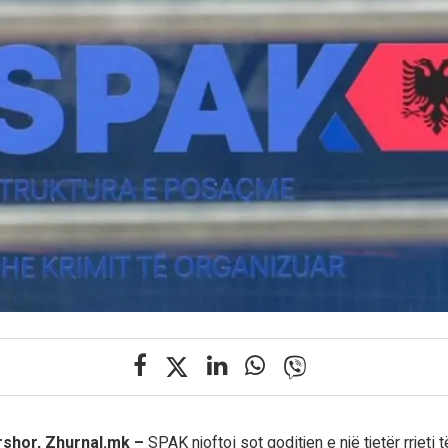
rshor, Zhurnal.mk –
SPAK njoftoi sot goditjen e një tjetër rrjeti 