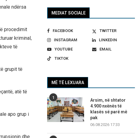
enale ndërsa
MEDIAT SOCIALE
të procedimit
FACEBOOK
TWITTER
turuar kriminal,
INSTAGRAM
LINKEDIN
ukteve të
YOUTUBE
EMAIL
TIKTOK
ë grupit të
MË TË LEXUARA
çantë, atë të
1
Arsim, në shtator
4.900 nxënës të
klasës së parë më
ale apo grup i
pak
06.08.2026 17:33
rupsionin dhe