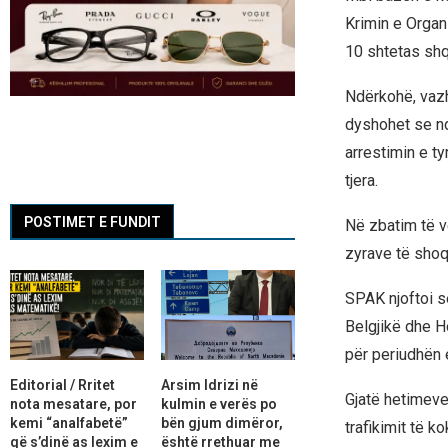
Krimin e Organ
10 shtetas shq
Ndërkohë, vazhd
dyshohet se nd
arrestimin e t
tjera.
POSTIMET E FUNDIT
Në zbatim të v
zyrave të shoq
SPAK njoftoi s
Belgjikë dhe Ho
për periudhën 
Editorial / Rritet
Arsim Idrizi në
Gjatë hetimeve
nota mesatare, por
kulmin e verës po
kemi “analfabetë”
bën gjum dimëror,
trafikimit të k
që s’dinë as lexim e
është rrethuar me