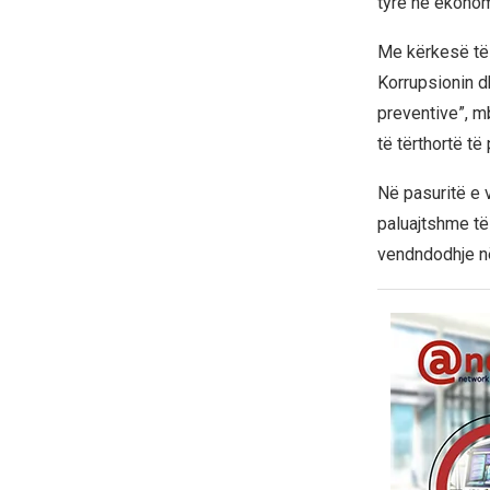
tyre në ekonom
Me kërkesë të
Korrupsionin d
preventive”, mb
të tërthortë t
Në pasuritë e 
paluajtshme të 
vendndodhje në