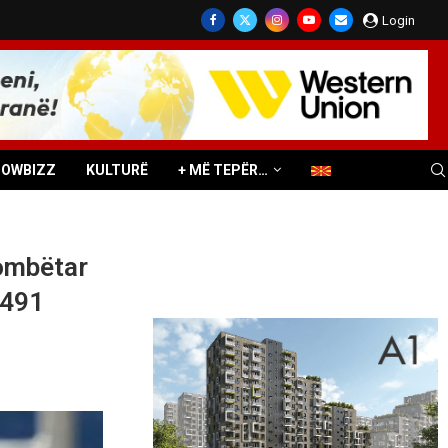
Login
HOWBIZZ
KULTURË
+ MË TEPËR…
kombëtar
 491