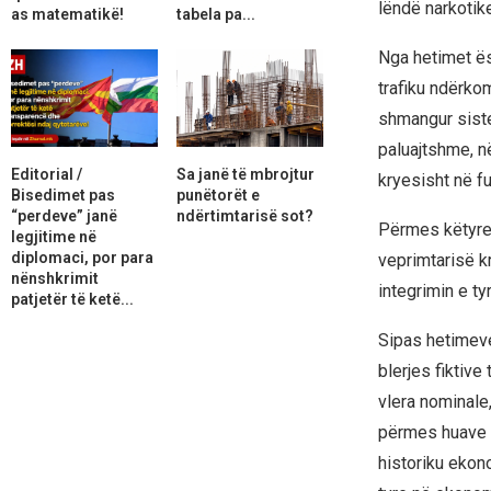
lëndë narkotike
as matematikë!
tabela pa...
Nga hetimet ës
trafiku ndërko
shmangur siste
paluajtshme, n
Editorial /
Sa janë të mbrojtur
kryesisht në fu
Bisedimet pas
punëtorët e
“perdeve” janë
ndërtimtarisë sot?
Përmes këtyre 
legjitime në
diplomaci, por para
veprimtarisë k
nënshkrimit
integrimin e ty
patjetër të ketë...
Sipas hetimeve
blerjes fiktive
vlera nominale
përmes huave m
historiku ekon