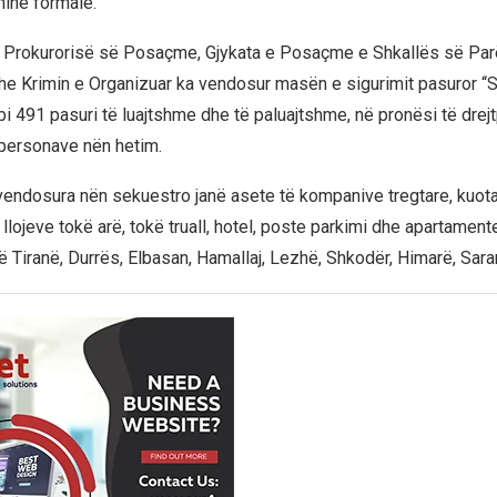
inë formale.
 Prokurorisë së Posaçme, Gjykata e Posaçme e Shkallës së Par
he Krimin e Organizuar ka vendosur masën e sigurimit pasuror “
i 491 pasuri të luajtshme dhe të paluajtshme, në pronësi të drejt
ë personave nën hetim.
vendosura nën sekuestro janë asete të kompanive tregtare, kuota
llojeve tokë arë, tokë truall, hotel, poste parkimi dhe apartament
 Tiranë, Durrës, Elbasan, Hamallaj, Lezhë, Shkodër, Himarë, Sara