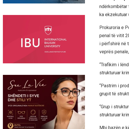
ndërkombëtar t
ka ekzekutuar 
Prokuroria e P
penal të vitit 
i përfshirë në
veprës penale,
“Trafikim i lën
strukturuar krim
“Pastrim i pro
grupit të strukt
“Grup i struktu
strukturuar krim
Mbi bazën e k