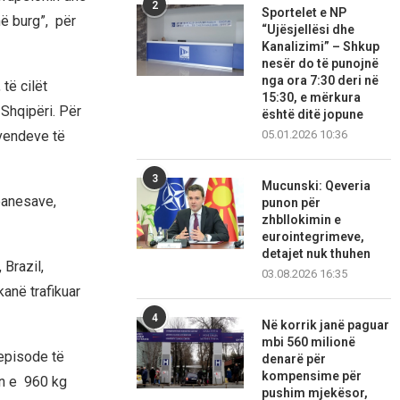
2
Sportelet e NP
ë burg”, për
“Ujësjellësi dhe
Kanalizimi” – Shkup
nesër do të punojnë
nga ora 7:30 deri në
të cilët
15:30, e mërkura
Shqipëri. Për
është ditë jopune
05.01.2026 10:36
 vendeve të
3
Mucunski: Qeveria
banesave,
punon për
zhbllokimin e
eurointegrimeve,
detajet nuk thuhen
Brazil,
03.08.2026 16:35
kanë trafikuar
4
Në korrik janë paguar
mbi 560 milionë
 episode të
denarë për
kompensime për
on e 960 kg
pushim mjekësor,