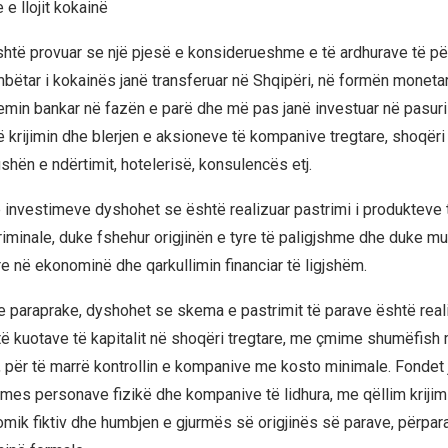
 e llojit kokainë
htë provuar se një pjesë e konsiderueshme e të ardhurave të për
mbëtar i kokainës janë transferuar në Shqipëri, në formën monetar
min bankar në fazën e parë dhe më pas janë investuar në pasuri
ë krijimin dhe blerjen e aksioneve të kompanive tregtare, shoqër
shën e ndërtimit, hotelerisë, konsulencës etj.
investimeve dyshohet se është realizuar pastrimi i produkteve 
riminale, duke fshehur origjinën e tyre të paligjshme dhe duke m
re në ekonominë dhe qarkullimin financiar të ligjshëm.
 paraprake, dyshohet se skema e pastrimit të parave është rea
 të kuotave të kapitalit në shoqëri tregtare, me çmime shumëfish 
, për të marrë kontrollin e kompanive me kosto minimale. Fondet 
es personave fizikë dhe kompanive të lidhura, me qëllim krijimi
omik fiktiv dhe humbjen e gjurmës së origjinës së parave, përpara