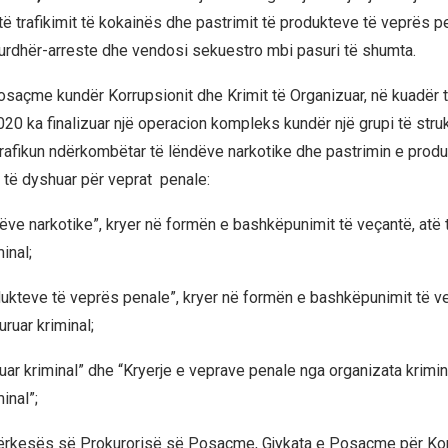
ë trafikimit të kokainës dhe pastrimit të produkteve të veprës p
urdhër-arreste dhe vendosi sekuestro mbi pasuri të shumta.
osaçme kundër Korrupsionit dhe Krimit të Organizuar, në kuadër 
2020 ka finalizuar një operacion kompleks kundër një grupi të struk
 trafikun ndërkombëtar të lëndëve narkotike dhe pastrimin e prod
 të dyshuar për veprat penale:
dëve narkotike”, kryer në formën e bashkëpunimit të veçantë, atë t
inal;
dukteve të veprës penale”, kryer në formën e bashkëpunimit të ve
uruar kriminal;
ruar kriminal” dhe “Kryerje e veprave penale nga organizata krimin
inal”;
ërkesës së Prokurorisë së Posaçme, Gjykata e Posaçme për Kor