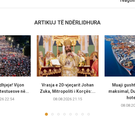
reagon
ARTIKUJ TË NDËRLIDHURA
dhjeje! Vijon
Vrasja e 20-vjeçarit Johan
Muaji gusht 
testuesve në...
Zuka, Mitropoliti i Korçës:...
maksimal, D
hote
26 22:54
08.08.2026 21:15
08.08.2