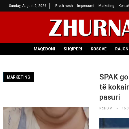
Sunday, August 9, 2026
Rreth nesh
Impresumi
Marketing
Kontak
MAQEDONI
SHQIPËRI
KOSOVË
RAJON 
SPAK god
MARKETING
të kokai
pasuri
Nga
D V
16.0