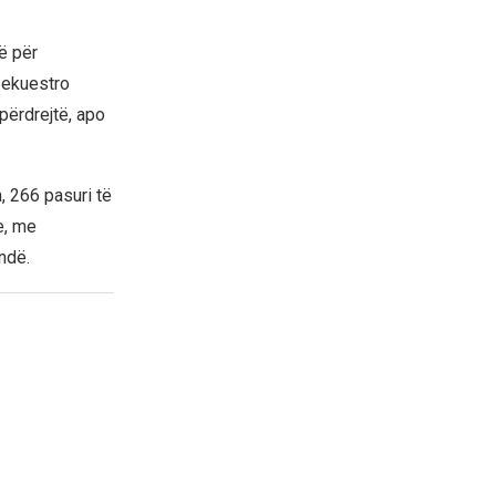
ë për
Sekuestro
përdrejtë, apo
, 266 pasuri të
e, me
ndë.