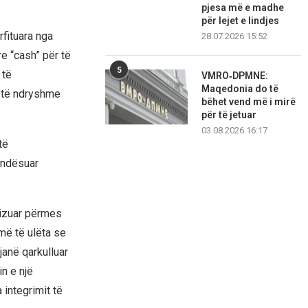
pjesa më e madhe
për lejet e lindjes
fituara nga
28.07.2026 15:52
e “cash” për të
5
 të
VMRO‑DPMNE:
Maqedonia do të
i të ndryshme
bëhet vend më i mirë
për të jetuar
03.08.2026 16:17
të
undësuar
lizuar përmes
më të ulëta se
janë qarkulluar
n e një
 integrimit të