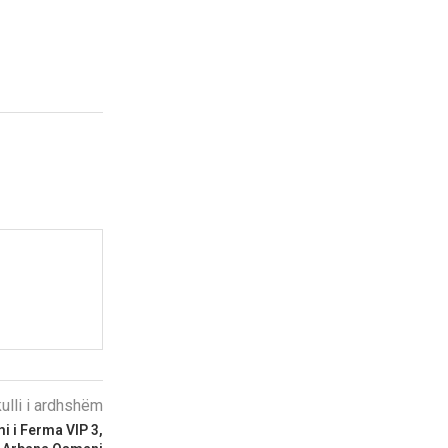
kulli i ardhshëm
i i Ferma VIP 3,