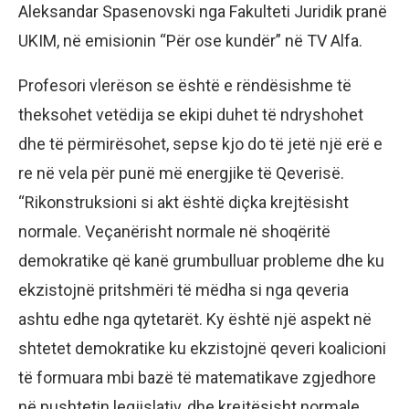
Aleksandar Spasenovski nga Fakulteti Juridik pranë
UKIM, në emisionin “Për ose kundër” në TV Alfa.
Profesori vlerëson se është e rëndësishme të
theksohet vetëdija se ekipi duhet të ndryshohet
dhe të përmirësohet, sepse kjo do të jetë një erë e
re në vela për punë më energjike të Qeverisë.
“Rikonstruksioni si akt është diçka krejtësisht
normale. Veçanërisht normale në shoqëritë
demokratike që kanë grumbulluar probleme dhe ku
ekzistojnë pritshmëri të mëdha si nga qeveria
ashtu edhe nga qytetarët. Ky është një aspekt në
shtetet demokratike ku ekzistojnë qeveri koalicioni
të formuara mbi bazë të matematikave zgjedhore
në pushtetin legjislativ, dhe krejtësisht normale