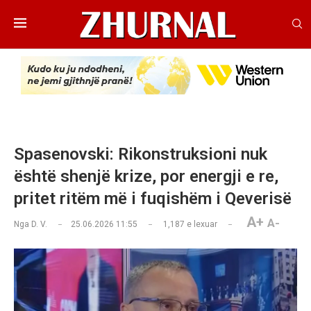
Spasenovski: Rikonstruksioni nuk
është shenjë krize, por energji e re,
pritet ritëm më i fuqishëm i Qeverisë
A+
A-
Nga
D. V.
25.06.2026 11:55
1,187
e lexuar