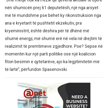
nën shumicën prej 61 deputetësh, një nga arsyet
më të mundshme pse bëhet ky rikonstruksion nga
ana e kryetarit të pushtetit ekzekutiv, pra
kryeministrit, është dëshira për të dhënë më
shumë energji, më shumë erë në vela në drejtim të
realizimit të premtimeve zgjedhore. Pse? Sepse në
momentin kur një parti politike ose një koalicion
fiton besimin e qytetarëve, ajo ka legjitimitetin më
të lartë”, përfundon Spasenovski.