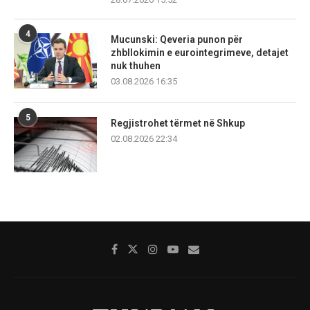
4
Mucunski: Qeveria punon për
zhbllokimin e eurointegrimeve, detajet
nuk thuhen
03.08.2026 16:35
5
Regjistrohet tërmet në Shkup
02.08.2026 22:34