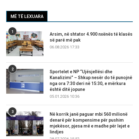
MË TË LEXUARA
1
Arsim, në shtator 4.900 nxënës të klasës
së parë më pak
06.08.2026 17:33
2
Sportelet e NP “Ujësjellësi dhe
Kanalizimi” – Shkup nesër do të punojnë
nga ora 7:30 deri në 15:30, e mërkura
është ditë jopune
05.01.2026 10:36
3
Në korrik janë paguar mbi 560 milionë
denarë për kompensime për pushim
mjekësor, pjesa më e madhe për lejet e
lindjes
28.07.2026 15:52