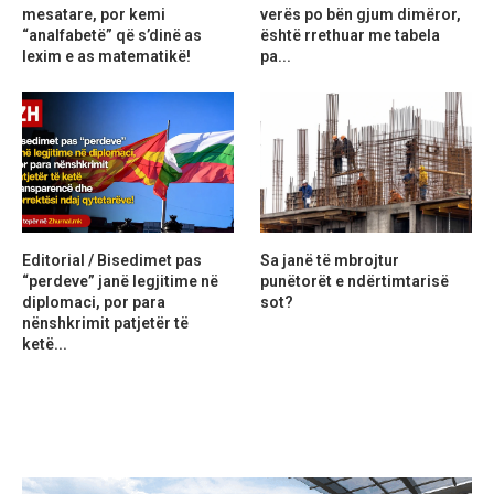
mesatare, por kemi
verës po bën gjum dimëror,
“analfabetë” që s’dinë as
është rrethuar me tabela
lexim e as matematikë!
pa...
Editorial / Bisedimet pas
Sa janë të mbrojtur
“perdeve” janë legjitime në
punëtorët e ndërtimtarisë
diplomaci, por para
sot?
nënshkrimit patjetër të
ketë...