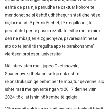
është që pas një periudhe të caktuar kohore të
mendohet se si është udhëhequr shteti dhe nëse
diçka mund të përmirësohet, të rregullohet, të
përshtatet për të pasur rezultate edhe më të mira
deri në mbajtjen e zgjedhjeve, pavarësisht nëse
ato do të jenë të rregullta apo të parakohshme”,
vlerëson profesori universitar.
Në intervistën me Ljupço Cvetanovski,
Spasenovski thekson se kjo nuk është
rikonstruksion që bëhet për të mbajtur qeverinë, siç
ishte rasti me qeveritë nga viti 2017 deri në vitin
2024, të cilat ishin në këmbë të qelqta.
“Dhe meqë nuk ka rrezik që qeveria aktuale të bjerë