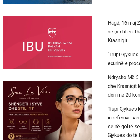
Hagë, 16 maj Zh
në çështjen Th
Krasniqit.
“Trupi Gjykues
ecurinë e proce
Ndryshe Më 5 m
dhe Krasniqit l
deri më 20 kor
Trupi Gjykues 
iu referuar sas
se në qoftë se
Gjykues do të 