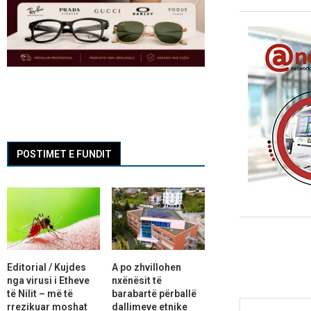
POSTIMET E FUNDIT
Editorial / Kujdes
A po zhvillohen
nga virusi i Etheve
nxënësit të
të Nilit – më të
barabartë përballë
rrezikuar moshat
dallimeve etnike