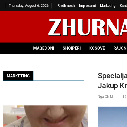
Thursday, August 6, 2026
Rreth nesh
Impresumi
Marketing
Kont
MAQEDONI
SHQIPËRI
KOSOVË
RAJON 
Specialj
MARKETING
Jakup Kr
Nga
Xh M
16