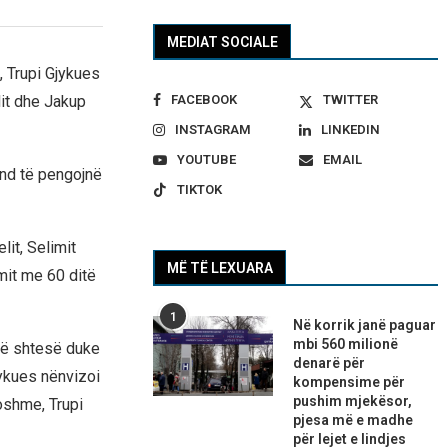
MEDIAT SOCIALE
, Trupi Gjykues
lit dhe Jakup
FACEBOOK
TWITTER
INSTAGRAM
LINKEDIN
YOUTUBE
EMAIL
und të pengojnë
TIKTOK
it, Selimit
MË TË LEXUARA
imit me 60 ditë
1
Në korrik janë paguar
mbi 560 milionë
ohë shtesë duke
denarë për
jykues nënvizoi
kompensime për
pushim mjekësor,
oshme, Trupi
pjesa më e madhe
për lejet e lindjes