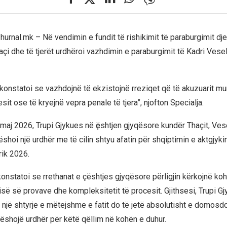
urnal.mk – Në vendimin e fundit të rishikimit të paraburgimit dje
açi dhe të tjerët urdhëroi vazhdimin e paraburgimit të Kadri Vese
 konstatoi se vazhdojnë të ekzistojnë rreziqet që të akuzuarit m
sit ose të kryejnë vepra penale të tjera”, njofton Specialja.
aj 2026, Trupi Gjykues në ҫështjen gjyqësore kundër Thaçit, Vesel
ëshoi një urdhër me të cilin shtyu afatin për shqiptimin e aktgjyk
rik 2026.
konstatoi se rrethanat e çështjes gjyqësore përligjin kërkojnë k
isë së provave dhe kompleksitetit të procesit. Gjithsesi, Trupi G
 një shtyrje e mëtejshme e fatit do të jetë absolutisht e domosd
lëshojë urdhër për këtë qëllim në kohën e duhur.