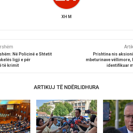
XH M
parshëm
Arti
dshëm: Në Policinë e Shtetit
Prishtina nis aksion
kelës ligji e për
mbeturinave vëllimore, 
 të krimit
identifikuar 
ARTIKUJ TË NDËRLIDHURA