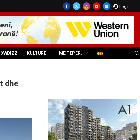
Login
HOWBIZZ
KULTURË
+ MË TEPËR…
t dhe