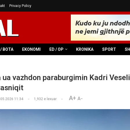
akt
Privacy Policy
/ BOTA
EKONOMI
ED / OP
KRONIKA
SPORT
S
a ua vazhdon paraburgimin Kadri Veseli
asniqit
A+
A-
.05.2026 11:34
1,932
e lexuar