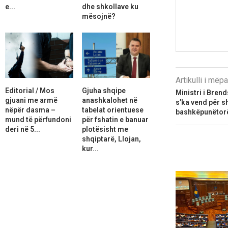
e...
dhe shkollave ku
mësojnë?
Artikulli i më
Editorial / Mos
Gjuha shqipe
Ministri i Bren
gjuani me armë
anashkalohet në
s’ka vend për sh
nëpër dasma –
tabelat orientuese
bashkëpunëtorë
mund të përfundoni
për fshatin e banuar
deri në 5...
plotësisht me
shqiptarë, Llojan,
kur...