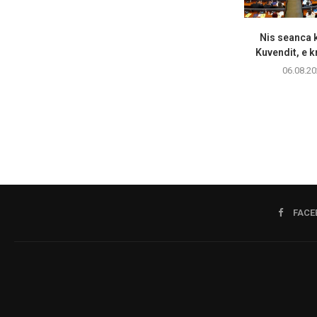
Nis seanca k
Kuvendit, e k
06.08.20
FACE