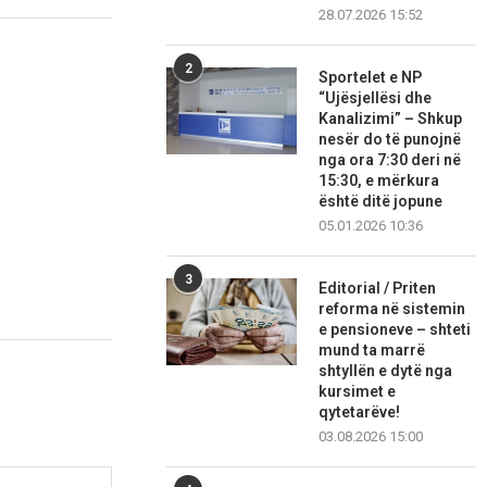
28.07.2026 15:52
2
Sportelet e NP
“Ujësjellësi dhe
Kanalizimi” – Shkup
nesër do të punojnë
nga ora 7:30 deri në
15:30, e mërkura
është ditë jopune
05.01.2026 10:36
3
Editorial / Priten
reforma në sistemin
e pensioneve – shteti
mund ta marrë
shtyllën e dytë nga
kursimet e
qytetarëve!
03.08.2026 15:00