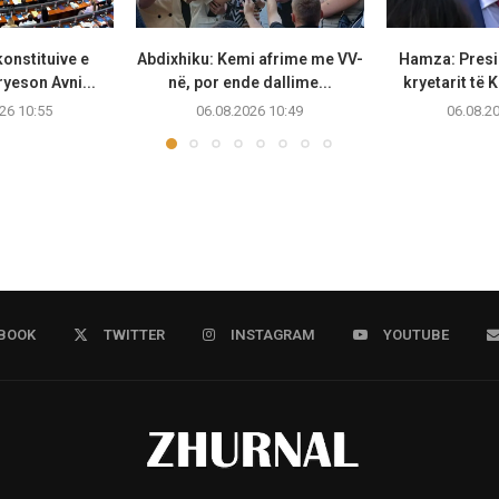
onstituive e
Abdixhiku: Kemi afrime me VV-
Hamza: Presi
ryeson Avni...
në, por ende dallime...
kryetarit të 
26 10:55
06.08.2026 10:49
06.08.2
BOOK
TWITTER
INSTAGRAM
YOUTUBE