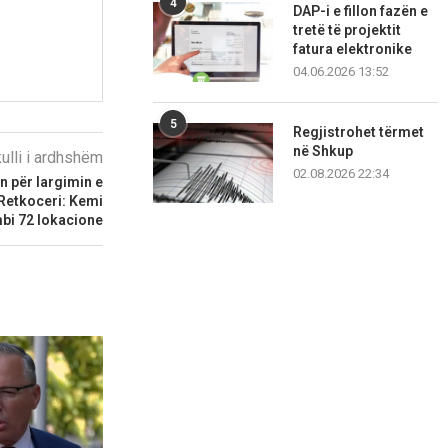
4
DAP-i e fillon fazën e
tretë të projektit
fatura elektronike
04.06.2026 13:52
5
Regjistrohet tërmet
në Shkup
kulli i ardhshëm
02.08.2026 22:34
in për largimin e
Retkoceri: Kemi
mbi 72 lokacione