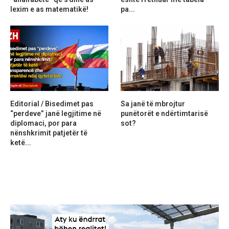
lexim e as matematikë!
pa...
Editorial / Bisedimet pas
Sa janë të mbrojtur
“perdeve” janë legjitime në
punëtorët e ndërtimtarisë
diplomaci, por para
sot?
nënshkrimit patjetër të
ketë...