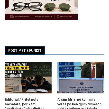
POSTIMET E FUNDIT
Editorial / Rritet nota
Arsim Idrizi në kulmin e
mesatare, por kemi
verës po bën gjum dimëror,
“analfabetë” që s’dinë as
është rrethuar me tabela