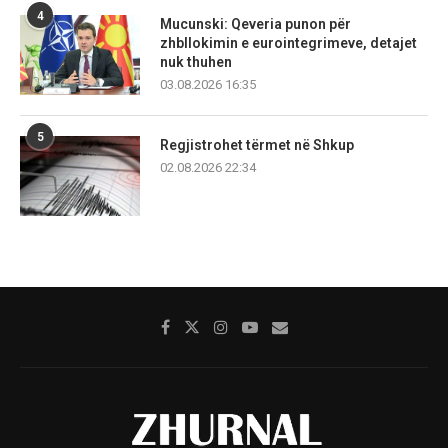
4
Mucunski: Qeveria punon për
zhbllokimin e eurointegrimeve, detajet
nuk thuhen
03.08.2026 16:35
5
Regjistrohet tërmet në Shkup
02.08.2026 22:34