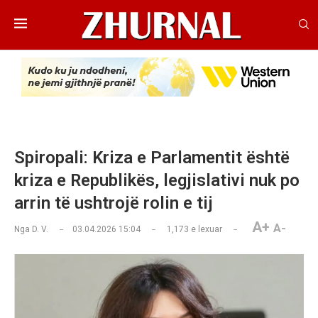
Spiropali: Kriza e Parlamentit është
kriza e Republikës, legjislativi nuk po
arrin të ushtrojë rolin e tij
A+
A-
Nga
D. V.
03.04.2026 15:04
1,173
e lexuar