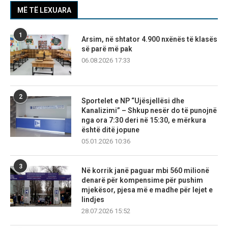
MË TË LEXUARA
1
Arsim, në shtator 4.900 nxënës të klasës
së parë më pak
06.08.2026 17:33
2
Sportelet e NP “Ujësjellësi dhe
Kanalizimi” – Shkup nesër do të punojnë
nga ora 7:30 deri në 15:30, e mërkura
është ditë jopune
05.01.2026 10:36
3
Në korrik janë paguar mbi 560 milionë
denarë për kompensime për pushim
mjekësor, pjesa më e madhe për lejet e
lindjes
28.07.2026 15:52