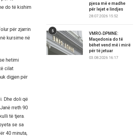
pjesa më e madhe
he do të kishim
për lejet e lindjes
28.07.2026 15:52
olur për zjarrin
5
VMRO‑DPMNE:
bënë kursime në
Maqedonia do të
bëhet vend më i mirë
për të jetuar
03.08.2026 16:17
 se hetimi
ë cilat
nuk digjen për
li. Dhe doli që
 Janë rreth 90
lli të tjera.
 pyeta se sa
për 40 minuta,