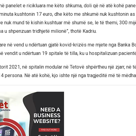
në panelet e ricikluara me këto shkuma, doli që në atë kohë panel
 minuta kushtonin 17 euro, dhe këto me shkumë nuk kushtonin as 
e nuk mund të kishin kushtuar më shumë se, le të themi, 300 mijë
sa u shpenzuan tridhjetë milionë”, thotë Kadriu.
are në vend u ndërtuan gjatë kovid-krizës me mjete nga Banka B
ithë vendit u ndërtuan 19 spitale të tilla, ku u hospitalizuan pacien
orit 2021, në spitalin modular në Tetovë shpërtheu një zjarr, në të
4 persona. Në atë kohë, kjo ishte një nga tragjeditë më të mëdha 