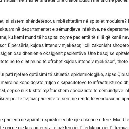
 u shtuan më shumë shtretër dhe u akomoduan më shumë pacient
tet, si sistem shëndetësor, u mbështetëm në spitalet modulare?
caktuara në departamentet e sëmundjeve infektive, në departame
rne, ku kemi mund të hospitalizojmë pacientë të tillë që kanë ne
sor. E përsëris, kujdes intensiv mjekësor, i cili zakonisht shoqë
sigjen ose dhënien e oksigjenit pacientëve. Unë besoj se spital
tete në të cilat mund të ofrohet kujdes intensiv mjekësor”, thotë
ur pati njëfarë qetësimi të situatës epidemiologjike, sipas Çibish
 marrë në konsideratë rritjen e kapaciteteve të infrastrukturës dh
onal, sepse nuk kishte mjaftueshëm specialistë të sëmundjeve in
fikuar për të trajtuar pacientë të sëmurë rëndë të vendosur në apa
jë pacienti në aparat respirator është një shkencë e tërë. Mund t
 rinj në një kurs intensiv, të paktën për t’i edukuar, për t’i trajnua