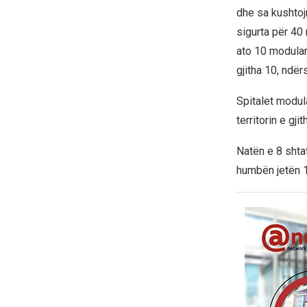
dhe sa kushtoj
sigurta për 40
ato 10 modular
gjitha 10, ndër
Spitalet modul
territorin e gj
Natën e 8 shtat
humbën jetën 1