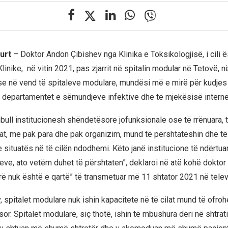
kurt
– Doktor Andon Çibishev nga Klinika e Toksikologjisë, i cili 
 Klinike, në vitin 2021, pas zjarrit në spitalin modular në Tetovë, n
 se në vend të spitaleve modulare, mundësi më e mirë për kudjes
 departamentet e sëmundjeve infektive dhe të mjekësisë interne
bull institucionesh shëndetësore jofunksionale ose të rrënuara, 
ilat, me pak para dhe pak organizim, mund të përshtateshin dhe t
 situatës në të cilën ndodhemi. Këto janë institucione të ndërtua
deve, ato vetëm duhet të përshtaten”, deklaroi në atë kohë doktor
rë nuk është e qartë” të transmetuar më 11 shtator 2021 në televi
 spitalet modulare nuk ishin kapacitete në të cilat mund të ofroh
or. Spitalet modulare, siç thotë, ishin të mbushura deri në shtrati