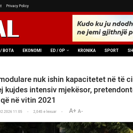
t
Privacy Policy
/ BOTA
EKONOMI
ED / OP
KRONIKA
SPORT
S
 modulare nuk ishin kapacitetet në të c
ej kujdes intensiv mjekësor, pretendont
 që në vitin 2021
A+
A-
02.2026 11:05
2,045
e lexuar