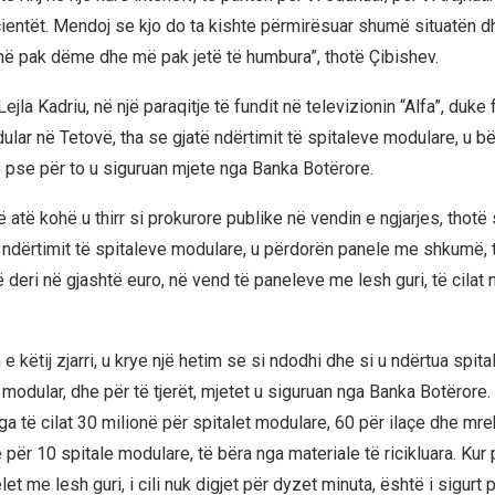
entët. Mendoj se kjo do ta kishte përmirësuar shumë situatën d
 pak dëme dhe më pak jetë të humbura”, thotë Çibishev.
jla Kadriu, në një paraqitje të fundit në televizionin “Alfa”, duke f
dular në Tetovë, tha se gjatë ndërtimit të spitaleve modulare, u 
 pse për to u siguruan mjete nga Banka Botërore.
në atë kohë u thirr si prokurore publike në vendin e ngjarjes, thotë
ë ndërtimit të spitaleve modulare, u përdorën panele me shkumë, t
deri në gjashtë euro, në vend të paneleve me lesh guri, të cilat 
 e këtij zjarri, u krye një hetim se si ndodhi dhe si u ndërtua spita
 modular, dhe për të tjerët, mjetet u siguruan nga Banka Botërore.
ga të cilat 30 milionë për spitalet modulare, 60 për ilaçe dhe mreku
për 10 spitale modulare, të bëra nga materiale të ricikluara. Kur
et me lesh guri, i cili nuk digjet për dyzet minuta, është i sigurt 