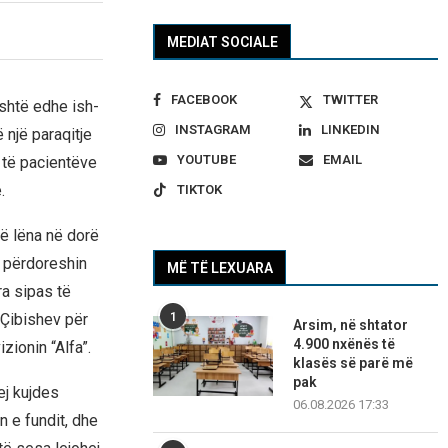
MEDIAT SOCIALE
FACEBOOK
TWITTER
është edhe ish-
INSTAGRAM
LINKEDIN
ë një paraqitje
YOUTUBE
EMAIL
 të pacientëve
.
TIKTOK
të lëna në dorë
ë përdoreshin
MË TË LEXUARA
ra sipas të
1
 Çibishev për
Arsim, në shtator
4.900 nxënës të
zionin “Alfa”.
klasës së parë më
pak
ej kujdes
06.08.2026 17:33
n e fundit, dhe