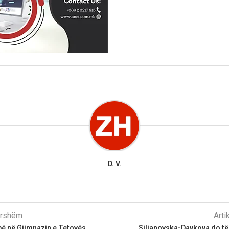
D. V.
parshëm
Arti
ë në Gjimnazin e Tetovës,
Siljanovska-Davkova do të