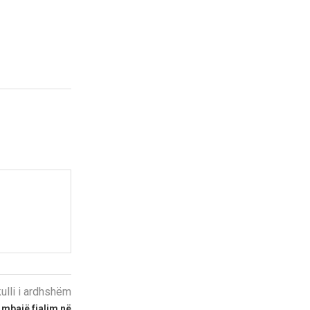
kulli i ardhshëm
 mbajë fjalim në