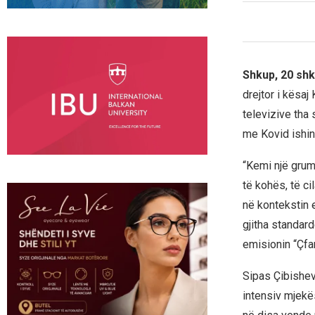
Shkup, 20 sh
drejtor i kësaj
televizive tha
me Kovid ishin
“Kemi një grum
të kohës, të c
në kontekstin e
gjitha standar
emisionin “Çfa
Sipas Çibishev,
intensiv mjekës