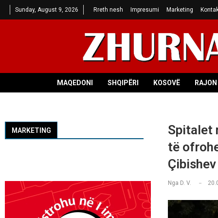
Sunday, August 9, 2026
Rreth nesh
Impresumi
Marketing
Kontak
MAQEDONI
SHQIPËRI
KOSOVË
RAJON 
Spitalet
MARKETING
të ofroh
Çibishev
Nga
D. V.
20.