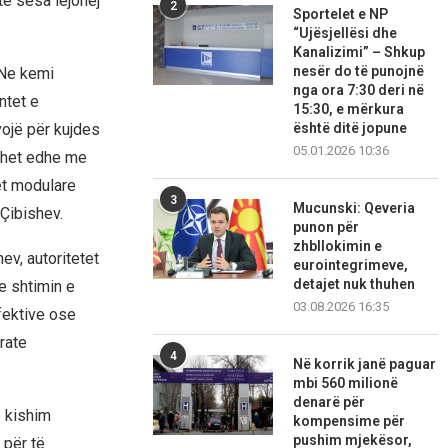
ë sesa lejohej
2
Sportelet e NP
“Ujësjellësi dhe
Kanalizimi” – Shkup
nesër do të punojnë
 Ne kemi
nga ora 7:30 deri në
ntet e
15:30, e mërkura
është ditë jopune
vojë për kujdes
05.01.2026 10:36
rohet edhe me
et modulare
3
Mucunski: Qeveria
 Çibishev.
punon për
zhbllokimin e
ev, autoritetet
eurointegrimeve,
detajet nuk thuhen
e shtimin e
03.08.2026 16:35
fektive ose
rate
4
Në korrik janë paguar
mbi 560 milionë
denarë për
ë kishim
kompensime për
pushim mjekësor,
r për të