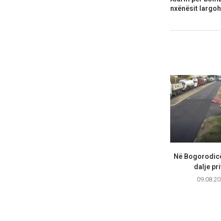
nxënësit largoh
Në Bogorodicë
dalje pri
09.08.20