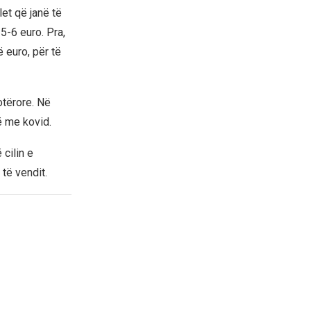
et që janë të
5-6 euro. Pra,
 euro, për të
otërore. Në
të me kovid.
 cilin e
të vendit.