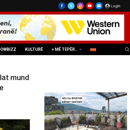
Login
HOWBIZZ
KULTURË
+ MË TEPËR…
ilat mund
e