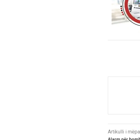
Artikulli i më
Alarm për bomb