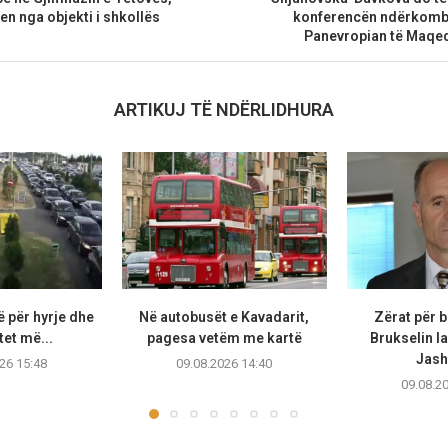
en nga objekti i shkollës
konferencën ndërkombë
Panevropian të Maqed
ARTIKUJ TË NDËRLIDHURA
 për hyrje dhe
Në autobusët e Kavadarit,
Zërat për 
tet më...
pagesa vetëm me kartë
Brukselin la
Jasha
26 15:48
09.08.2026 14:40
09.08.2