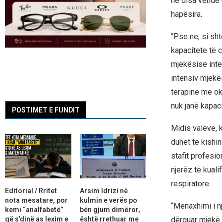
në disa vende
hapësira.
“Pse ne, si sh
kapacitete të 
mjekësisë inte
intensiv mjekë
terapinë me ok
nuk janë kapaci
POSTIMET E FUNDIT
Midis valëve, k
duhet të kishin
stafit profesi
njerëz të kuali
respiratore.
Editorial / Rritet
Arsim Idrizi në
nota mesatare, por
kulmin e verës po
“Menaxhimi i n
kemi “analfabetë”
bën gjum dimëror,
që s’dinë as lexim e
është rrethuar me
dërguar mjekë të