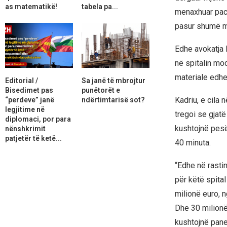
as matematikë!
tabela pa...
menaxhuar paci
pasur shumë më
Edhe avokatja Le
në spitalin mo
materiale edhe
Editorial /
Sa janë të mbrojtur
Bisedimet pas
punëtorët e
Kadriu, e cila 
“perdeve” janë
ndërtimtarisë sot?
legjitime në
tregoi se gjat
diplomaci, por para
kushtojnë pesë 
nënshkrimit
patjetër të ketë...
40 minuta.
“Edhe në rastin
për këtë spital
milionë euro, n
Dhe 30 milionë 
kushtojnë panel