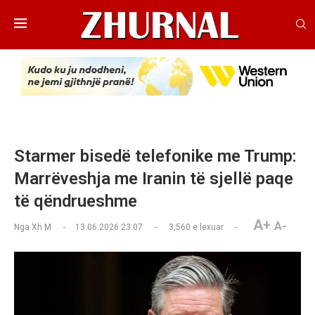
Starmer bisedë telefonike me Trump:
Marrëveshja me Iranin të sjellë paqe
të qëndrueshme
A+
A-
Nga
Xh M
13.06.2026 23:07
3,560
e lexuar