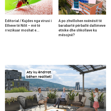
Editorial / Kujdes nga virusi i
A po zhvillohen nxënësit të
Etheve të Nilit – më të
barabartë përballë dallimeve
rrezikuar moshat e...
etnike dhe shkollave ku
mësojnë?