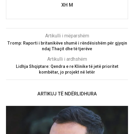
XH M
Artikulli i mëparshëm
Tromp: Raporti i britanikëve shumë i rëndësishëm për gjyqin
ndaj Thaçit dhe të tjerëve
Artikulli i ardhshëm
Lidhja Shqiptare: Qendra e re Klinike të jetë prioritet
kombëtar, jo projekt në letër
ARTIKUJ TË NDËRLIDHURA