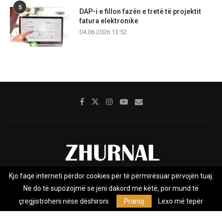
5
DAP-i e fillon fazën e tretë të projektit
fatura elektronike
04.06.2026 13:52
Kjo faqe interneti përdor cookies për të përmirësuar përvojën tuaj.
Rreth nesh
Impresumi
Marketing
Kontakt
Ne do të supozojmë se jeni dakord me këtë, por mund të
Privacy Policy
çregjistroheni nëse dëshironi.
Pranoj
Lexo më tepër
Zhurnal.mk është Agjenci e Lajmeve e pavarur, e themeluar në vitin
2009, që e mbulon Maqedoninë, Kosovën, Shqipërinë edhe lajmet