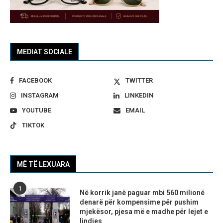
MEDIAT SOCIALE
FACEBOOK
TWITTER
INSTAGRAM
LINKEDIN
YOUTUBE
EMAIL
TIKTOK
MË TË LEXUARA
1
Në korrik janë paguar mbi 560 milionë
denarë për kompensime për pushim
mjekësor, pjesa më e madhe për lejet e
lindjes