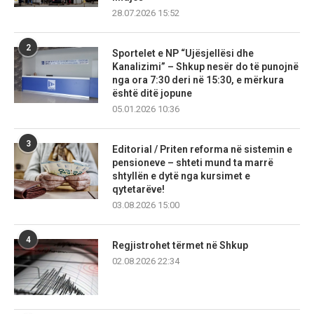
28.07.2026 15:52
2
Sportelet e NP “Ujësjellësi dhe
Kanalizimi” – Shkup nesër do të punojnë
nga ora 7:30 deri në 15:30, e mërkura
është ditë jopune
05.01.2026 10:36
3
Editorial / Priten reforma në sistemin e
pensioneve – shteti mund ta marrë
shtyllën e dytë nga kursimet e
qytetarëve!
03.08.2026 15:00
4
Regjistrohet tërmet në Shkup
02.08.2026 22:34