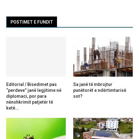
POSTIMET E FUNDIT
Editorial / Bisedimet pas
Sa janë të mbrojtur
“perdeve” janë legjitime në
punëtorët e ndërtimtarisë
diplomaci, por para
sot?
nënshkrimit patjetër të
ketë...