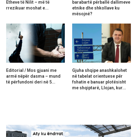
Etheve të Nilit – më të
barabartë përballë dallimeve
rrezikuar moshat e...
etnike dhe shkollave ku
mësojnë?
Editorial / Mos gjuani me
Gjuha shqipe anashkalohet
armë nëpër dasma – mund
në tabelat orientuese për
të përfundoni deri në 5...
fshatin e banuar plotësisht
me shqiptarë, Llojan, kur...