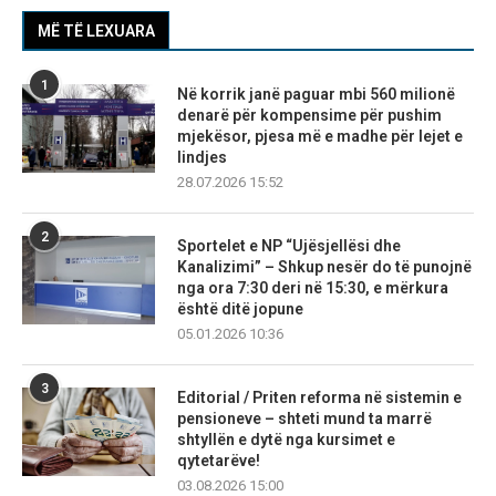
MË TË LEXUARA
1
Në korrik janë paguar mbi 560 milionë
denarë për kompensime për pushim
mjekësor, pjesa më e madhe për lejet e
lindjes
28.07.2026 15:52
2
Sportelet e NP “Ujësjellësi dhe
Kanalizimi” – Shkup nesër do të punojnë
nga ora 7:30 deri në 15:30, e mërkura
është ditë jopune
05.01.2026 10:36
3
Editorial / Priten reforma në sistemin e
pensioneve – shteti mund ta marrë
shtyllën e dytë nga kursimet e
qytetarëve!
03.08.2026 15:00