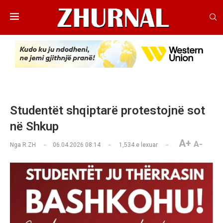
Studentët shqiptarë protestojnë sot
në Shkup
A+
A-
Nga
R.ZH
06.04.2026 08:14
1,534
e lexuar