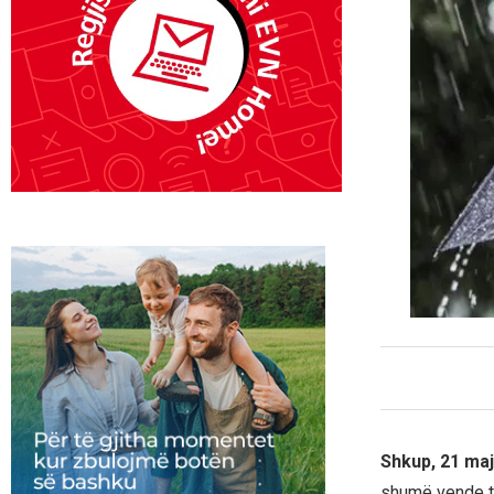
Shkup, 21 maj
shumë vende t