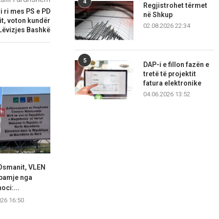
4
Regjistrohet tërmet
i ri mes PS e PD
në Shkup
it, voton kundër
02.08.2026 22:34
 Lëvizjes Bashkë
5
DAP-i e fillon fazën e
tretë të projektit
fatura elektronike
04.06.2026 13:52
Osmanit, VLEN
Prokuroria ka paraqitur
Ali Ahmet
 pamje nga
ankesë ndaj aktgjykimit lirues
ambasadore
oci:...
për...
Nicole V
026 16:50
06.08.2026 16:39
06.08.2