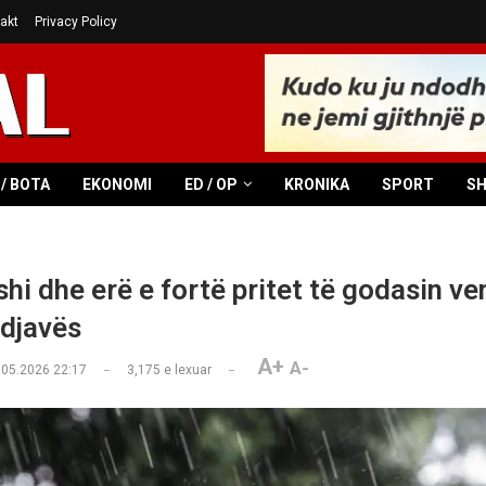
akt
Privacy Policy
/ BOTA
EKONOMI
ED / OP
KRONIKA
SPORT
S
shi dhe erë e fortë pritet të godasin ve
ndjavës
A+
A-
.05.2026 22:17
3,175
e lexuar