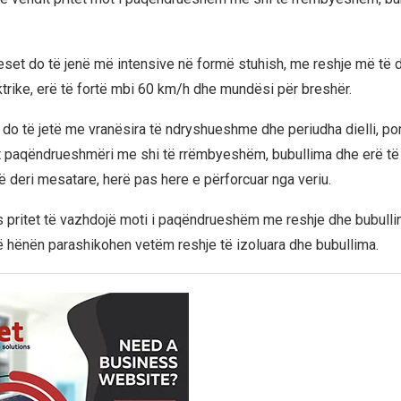
eset do të jenë më intensive në formë stuhish, me reshje më të 
trike, erë të fortë mbi 60 km/h dhe mundësi për breshër.
do të jetë me vranësira të ndryshueshme dhe periudha dielli, po
tet paqëndrueshmëri me shi të rrëmbyeshëm, bubullima dhe erë të 
të deri mesatare, herë pas here e përforcuar nga veriu.
s pritet të vazhdojë moti i paqëndrueshëm me reshje dhe bubulli
ë hënën parashikohen vetëm reshje të izoluara dhe bubullima.