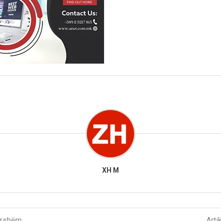
XH M
parshëm
Arti