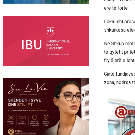
erë të fortë.
Lokalisht proc
shkarkesa elek
Në Shkup moti 
të qytetit pri
fryjë erë e leh
Gjatë fundjavë
zona, ndërsa t