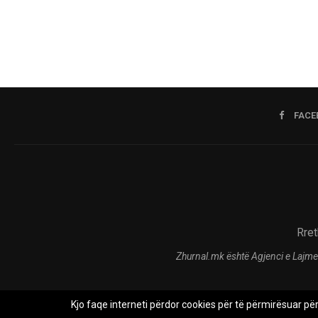
FACE
Rret
Zhurnal.mk është Agjenci e Lajme
Kjo faqe interneti përdor cookies për të përmirësuar pë