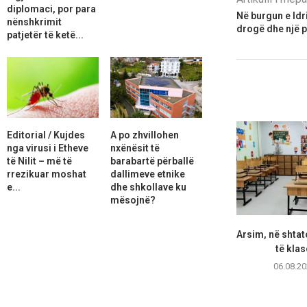
diplomaci, por para
Në burgun e Id
nënshkrimit
drogë dhe një p
patjetër të ketë...
Editorial / Kujdes
A po zhvillohen
nga virusi i Etheve
nxënësit të
të Nilit – më të
barabartë përballë
rrezikuar moshat
dallimeve etnike
e...
dhe shkollave ku
mësojnë?
Arsim, në shtat
të klas
06.08.20