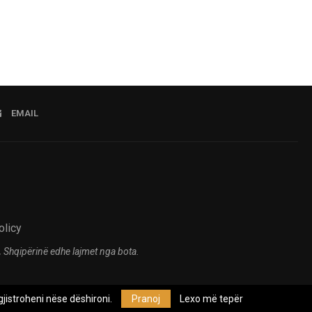
EMAIL
olicy
 Shqipërinë edhe lajmet nga bota.
jistroheni nëse dëshironi.
Pranoj
Lexo më tepër