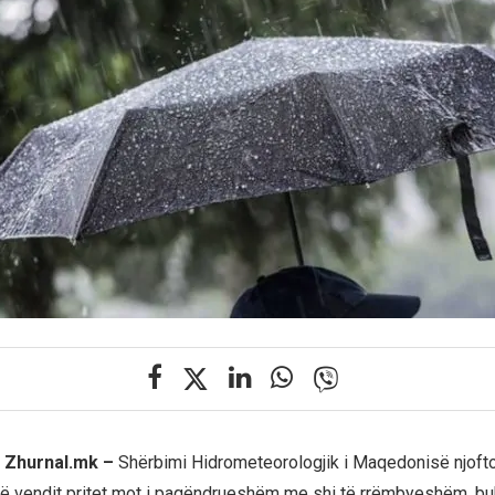
 Zhurnal.mk –
Shërbimi Hidrometeorologjik i Maqedonisë njoft
ë vendit pritet mot i paqëndrueshëm me shi të rrëmbyeshëm, bu