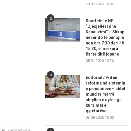
28.07.2026 15:52
2
Sportelet e NP
“Ujësjellësi dhe
Kanalizimi” – Shkup
nesër do të punojnë
nga ora 7:30 deri në
15:30, e mërkura
është ditë jopune
05.01.2026 10:36
3
Editorial / Priten
reforma në sistemin
e pensioneve – shteti
mund ta marrë
shtyllën e dytë nga
kursimet e
qytetarëve!
03.08.2026 15:00
kulli i ardhshëm