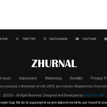
BOOK
TWITTER
INSTAGRAM
YOUTUBE
h nesh
Impresumi
Marketing
Kontakt
Privacy P
ve e pavarur, e themeluar në vitin 2009, që e mbulon Maqedoninë, Kosovën,
@2026 - All Right Reserved. Designed and Developed by
Anet.Com.Mk
rvojën tuaj. Ne do të supozojmë se jeni dakord me këtë, por mund të çreg