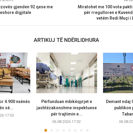
rizovës gjenden 92 qese me
Miratohet me 100 vota pakti 
eshore digjitale
për rregulloren e Kuvend
vetëm Redi Muçi i
ARTIKUJ TË NDËRLIDHURA
or 4.900 nxënës
Përfunduan mbikëqyrjet e
Demant ndaj 
ës së...
jashtëzakonshme inspektuese
publikon
për trajtimin e...
Taban
26 17:33
06.08.2026 17:02
06.08.2