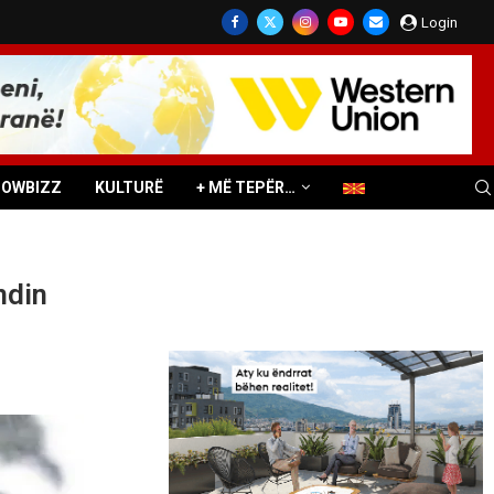
Login
HOWBIZZ
KULTURË
+ MË TEPËR…
ndin