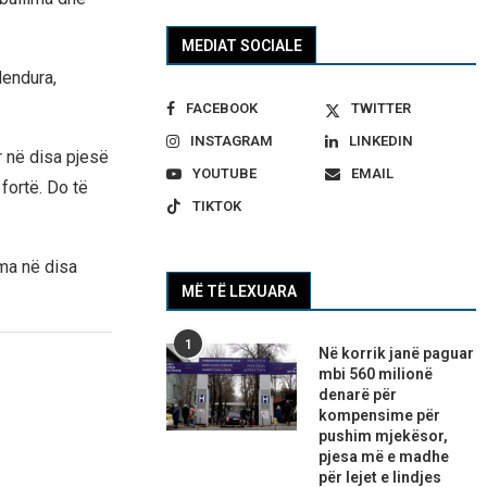
MEDIAT SOCIALE
dendura,
FACEBOOK
TWITTER
INSTAGRAM
LINKEDIN
r në disa pjesë
YOUTUBE
EMAIL
fortë. Do të
TIKTOK
ma në disa
MË TË LEXUARA
1
Në korrik janë paguar
mbi 560 milionë
denarë për
kompensime për
pushim mjekësor,
pjesa më e madhe
për lejet e lindjes