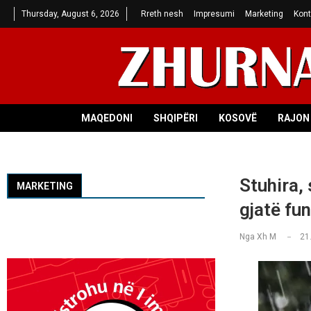
Thursday, August 6, 2026
Rreth nesh
Impresumi
Marketing
Kont
MAQEDONI
SHQIPËRI
KOSOVË
RAJON 
Stuhira, 
MARKETING
gjatë fu
Nga
Xh M
21