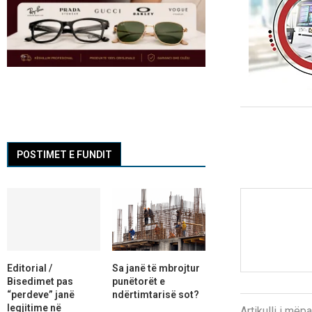
POSTIMET E FUNDIT
Editorial /
Sa janë të mbrojtur
Bisedimet pas
punëtorët e
“perdeve” janë
ndërtimtarisë sot?
legjitime në
Artikulli i më