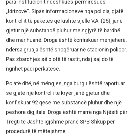
para institucionit ndëshkues-përmirësues
„Idrizovë“. Sipas informacioneve nga policia, gjatë
kontrollit të paketës që kishte sjellë V.A. (25), janë
gjetur një substancë pluhur me ngjyrë të bardhë
dhe marihuanë. Droga është konfiskuar menjëherë,
ndërsa gruaja është shoqëruar në stacionin policor.
Pas zbardhjes së plotë të rastit, ndaj saj do të
ngrihet padi përkatëse.
​Po atë ditë, në mëngjes, nga burgu është raportuar
se gjatë një kontrolli të kryer janë gjetur dhe
konfiskuar 92 qese me substancë pluhur dhe një
peshore digjitale. Droga është marrë nga Njësiti për
Tregti të Jashtëligjshme pranë SPB Shkup për
procedurë të mëtejshme.