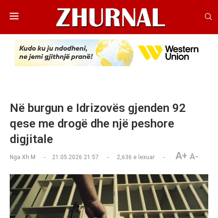
Në burgun e Idrizovës gjenden 92
qese me drogë dhe një peshore
digjitale
A+
A-
Nga
Xh M
21.05.2026 21:57
2,636
e lexuar