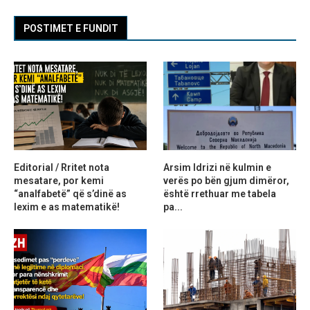
POSTIMET E FUNDIT
Editorial / Rritet nota
Arsim Idrizi në kulmin e
mesatare, por kemi
verës po bën gjum dimëror,
“analfabetë” që s’dinë as
është rrethuar me tabela
lexim e as matematikë!
pa...