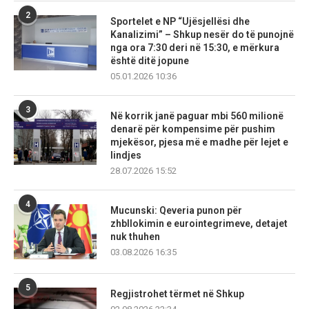
2
Sportelet e NP “Ujësjellësi dhe
Kanalizimi” – Shkup nesër do të punojnë
nga ora 7:30 deri në 15:30, e mërkura
është ditë jopune
05.01.2026 10:36
3
Në korrik janë paguar mbi 560 milionë
denarë për kompensime për pushim
mjekësor, pjesa më e madhe për lejet e
lindjes
28.07.2026 15:52
4
Mucunski: Qeveria punon për
zhbllokimin e eurointegrimeve, detajet
nuk thuhen
03.08.2026 16:35
5
Regjistrohet tërmet në Shkup