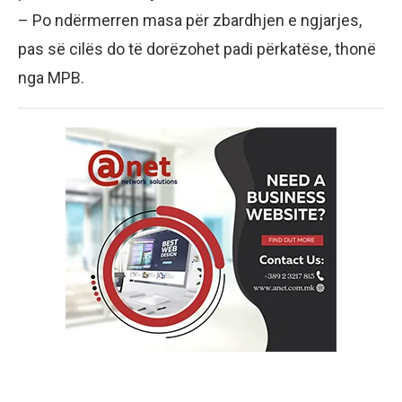
​– Po ndërmerren masa për zbardhjen e ngjarjes,
pas së cilës do të dorëzohet padi përkatëse, thonë
nga MPB.