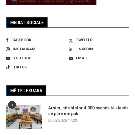
MEDIAT SOCIALE
FACEBOOK
TWITTER
INSTAGRAM
LINKEDIN
YOUTUBE
EMAIL
TIKTOK
MË TË LEXUARA
1
Arsim, në shtator 4.900 nxënës të klasës
së parë më pak
06.08.2026 17:33