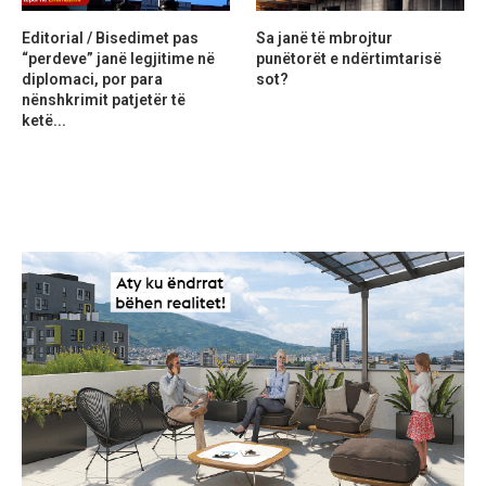
Editorial / Bisedimet pas
Sa janë të mbrojtur
“perdeve” janë legjitime në
punëtorët e ndërtimtarisë
diplomaci, por para
sot?
nënshkrimit patjetër të
ketë...