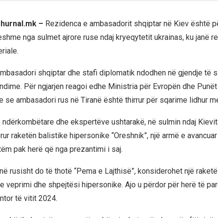
Zhurnal.mk –
Rezidenca e ambasadorit shqiptar në Kiev është p
shme nga sulmet ajrore ruse ndaj kryeqytetit ukrainas, ku janë r
riale.
ambasadori shqiptar dhe stafi diplomatik ndodhen në gjendje të s
ndime. Për ngjarjen reagoi edhe Ministria për Evropën dhe Punët
je se ambasadori rus në Tiranë është thirrur për sqarime lidhur me
ndërkombëtare dhe ekspertëve ushtarakë, në sulmin ndaj Kievi
rur raketën balistike hipersonike “Oreshnik”, një armë e avancua
tëm pak herë që nga prezantimi i saj.
në rusisht do të thotë “Pema e Lajthisë”, konsiderohet një raketë
 veprimi dhe shpejtësi hipersonike. Ajo u përdor për herë të pa
tor të vitit 2024.