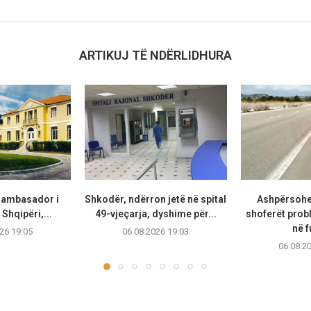
ARTIKUJ TË NDËRLIDHURA
t ambasador i
Shkodër, ndërron jetë në spital
Ashpërsohe
Shqipëri,...
49-vjeçarja, dyshime për...
shoferët prob
në f
26 19:05
06.08.2026 19:03
06.08.2