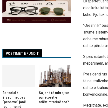
Ekspertët usht
disa koka lufta
kohë. Kjo tekno
“Oreshnik” bes
shumë sisteme 
edhe me mbushj
është përdoru
POSTIMET E FUNDIT
Sipas autoritet
mëparshëm, arri
Presidenti rus
të neutralizohe
është e kraha
Editorial /
Sa janë të mbrojtur
konvencionale.
Bisedimet pas
punëtorët e
“perdeve” janë
ndërtimtarisë sot?
Megjithatë, ek
legjitime në