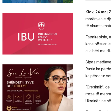
Kiev, 24 maj 
mbrëmjen e dje
të shumta mate
Fatmirësisht, 
kanë pësuar lë
cila bëri me di
Sipas mediave 
Rusia ka përdo
ka përdorur ve
“Oreshnik”, që 
rreze të mesme
Ukrainës në nën