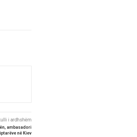
kulli i ardhshëm
nën, ambasadori
iptarëve në Kiev