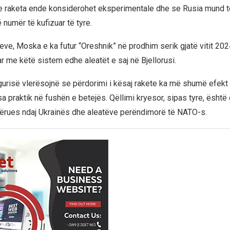
e raketa ende konsiderohet eksperimentale dhe se Rusia mund t
 numër të kufizuar të tyre.
eve, Moska e ka futur “Oreshnik” në prodhim serik gjatë vitit 202
ar me këtë sistem edhe aleatët e saj në Bjellorusi.
gurisë vlerësojnë se përdorimi i kësaj rakete ka më shumë efekt 
a praktik në fushën e betejës. Qëllimi kryesor, sipas tyre, është 
jmërues ndaj Ukrainës dhe aleatëve perëndimorë të NATO-s.