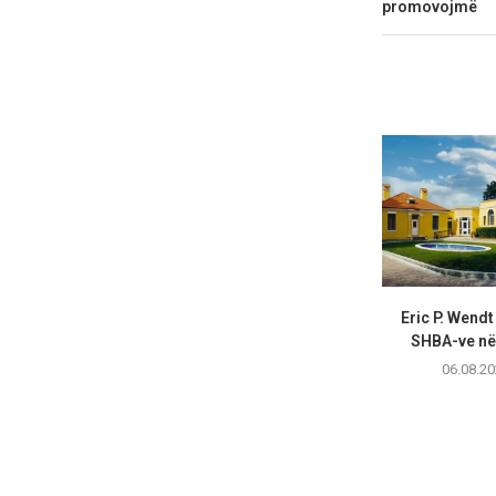
promovojmë
Eric P. Wend
SHBA-ve në 
06.08.20