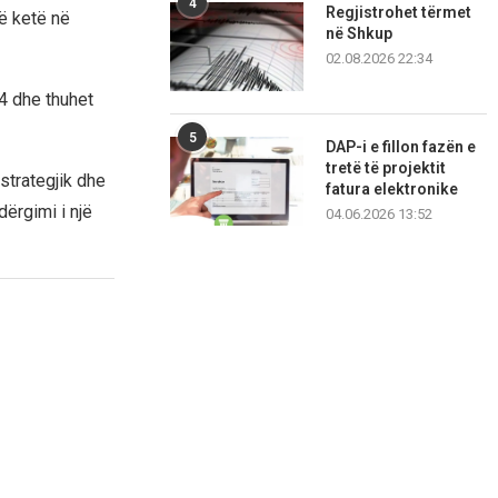
4
Regjistrohet tërmet
ë ketë në
në Shkup
02.08.2026 22:34
4 dhe thuhet
5
DAP-i e fillon fazën e
tretë të projektit
strategjik dhe
fatura elektronike
dërgimi i një
04.06.2026 13:52