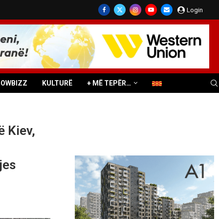
Login
HOWBIZZ
KULTURË
+ MË TEPËR…
 Kiev,
jes