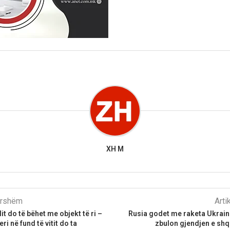
XH M
parshëm
Arti
lit do të bëhet me objekt të ri –
Rusia godet me raketa Ukrai
ri në fund të vitit do ta
zbulon gjendjen e shq