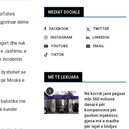
MEDIAT SOCIALE
ërfshirë
egjistruar dëme
FACEBOOK
TWITTER
INSTAGRAM
LINKEDIN
igurt dhe nuk
YOUTUBE
EMAIL
 e Jashtme, e
TIKTOK
 incidentin.
t dyshohet se
MË TË LEXUARA
r që Moska e
1
Në korrik janë paguar
mbi 560 milionë
 balistike me
denarë për
rë kundër
kompensime për
pushim mjekësor,
pjesa më e madhe
për lejet e lindjes