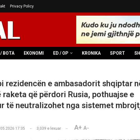
akt
Privacy Policy
/ BOTA
EKONOMI
ED / OP
KRONIKA
SPORT
S
i rezidencën e ambasadorit shqiptar në
ë raketa që përdori Rusia, pothuajse e
 të neutralizohet nga sistemet mbrojt
A+
A-
.05.2026 17:35
3,039
e lexuar