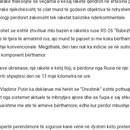
arakë theksojnë se veçantia e kësaj rakete qëndron në aftësinë p
rake njëkohësisht, të cilat mund të godasin objektiva të ndryshëm
logji përdoret zakonisht tek raketat balistike ndërkontinentale.
ohet se është zhvilluar mbi bazën e raketës ruse RS-26 “Rubezh
të tjera të armatimit rus, ajo mund të pajiset si me koka bërtham
e konvencionale. Megjithatë, deri tani nuk ka indicie se në sulmi
r komponent bërthamor.
eve ukrainase, një raketë e këtij lloji, e përdorur nga Rusia në një
ti shpejtësi deri në 13 mijë kilometra në orë.
 Vladimir Putin ka deklaruar më herët se “Oreshnik” është pothu
t nga sistemet aktuale të mbrojtjes ajrore dhe se fuqia e saj shk
sueshme me atë të armëve bërthamore, edhe kur përdor mbushje
spertë perëndimorë të sigurisë kanë vënë në dyshim këto prete