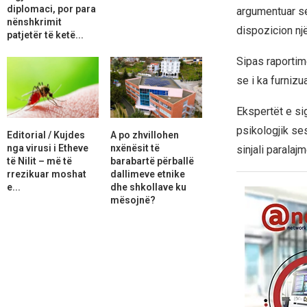
diplomaci, por para
argumentuar s
nënshkrimit
dispozicion një
patjetër të ketë...
Sipas raportim
se i ka furnizu
Ekspertët e si
psikologjik ses
Editorial / Kujdes
A po zhvillohen
nga virusi i Etheve
nxënësit të
sinjali parala
të Nilit – më të
barabartë përballë
rrezikuar moshat
dallimeve etnike
e...
dhe shkollave ku
mësojnë?