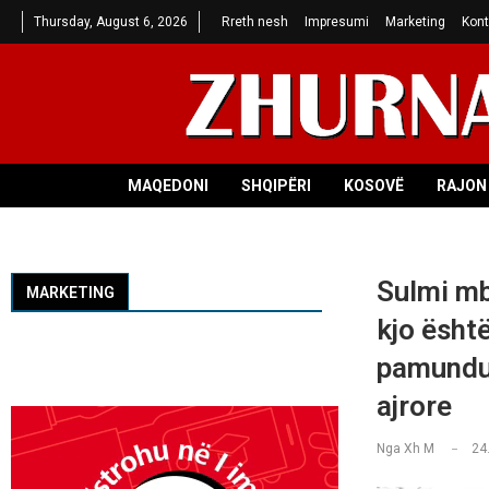
Thursday, August 6, 2026
Rreth nesh
Impresumi
Marketing
Kont
MAQEDONI
SHQIPËRI
KOSOVË
RAJON 
Sulmi mb
MARKETING
kjo ësht
pamundur
ajrore
Nga
Xh M
24