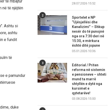
ër të mbajtur
28.07.2026 15:52
 në të njëjtën
2
Sportelet e NP
“Ujësjellësi dhe
”. Ashtu si
Kanalizimi” – Shkup
nesër do të punojnë
ore, ashtu
nga ora 7:30 deri në
n e fundit
15:30, e mërkura
është ditë jopune
05.01.2026 10:36
 sulm të
3
Editorial / Priten
reforma në sistemin
e pensioneve – shteti
ajse e pamundur
mund ta marrë
atërruese
shtyllën e dytë nga
kursimet e
qytetarëve!
03.08.2026 15:00
ndime, duke