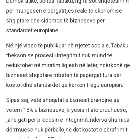
Demokratike, Jorida Tabaku, ngriti sot shqetësimin
për mungesën e përgatitjes reale të ekonomisë
shqiptare dhe sidomos të bizneseve për
standardet europiane.
Në një video të publikuar në rrjetet sociale, Tabaku
thekson se procesi i integrimit nuk mund të
reduktohet në miratim ligjesh në letër, ndërkohë që
bizneset shqiptare mbeten të papërgatitura për
kostot dhe standardet që kërkon tregu europian.
Sipas saj, vetë shoqatat e biznesit pranojnë se
vetëm 15% e bizneseve, kryesisht ato prodhuese,
janë gati për procesin e integrimit, ndërsa shumica
dërrmuese nuk përballojnë dot kostot e përafrimit