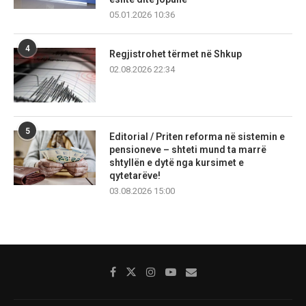
05.01.2026 10:36
4
Regjistrohet tërmet në Shkup
02.08.2026 22:34
5
Editorial / Priten reforma në sistemin e
pensioneve – shteti mund ta marrë
shtyllën e dytë nga kursimet e
qytetarëve!
03.08.2026 15:00