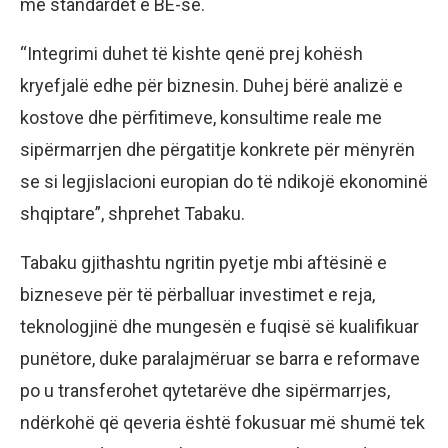
me standardet e BE-së.
“Integrimi duhet të kishte qenë prej kohësh
kryefjalë edhe për biznesin. Duhej bërë analizë e
kostove dhe përfitimeve, konsultime reale me
sipërmarrjen dhe përgatitje konkrete për mënyrën
se si legjislacioni europian do të ndikojë ekonominë
shqiptare”, shprehet Tabaku.
Tabaku gjithashtu ngritin pyetje mbi aftësinë e
bizneseve për të përballuar investimet e reja,
teknologjinë dhe mungesën e fuqisë së kualifikuar
punëtore, duke paralajmëruar se barra e reformave
po u transferohet qytetarëve dhe sipërmarrjes,
ndërkohë që qeveria është fokusuar më shumë tek