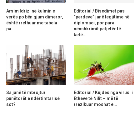
Arsim Idrizi në kulmin e
Editorial / Bisedimet pas
verës po bën gjum dimëror,
“perdeve” janë legjitime në
është rrethuar me tabela
diplomaci, por para
pa...
nënshkrimit patjetër të
ketë...
Sa janë të mbrojtur
Editorial / Kujdes nga virusi i
punëtorët e ndërtimtarisë
Etheve të Nilit – më të
sot?
rrezikuar moshat e...