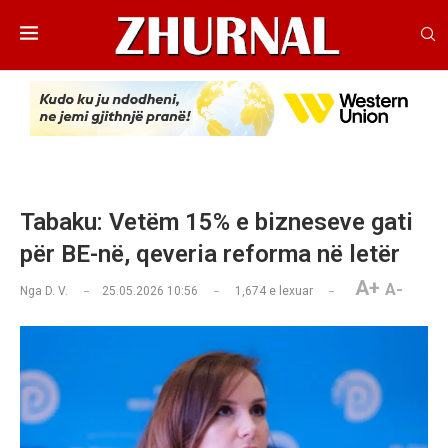
Tabaku: Vetëm 15% e bizneseve gati
për BE-në, qeveria reforma në letër
A+
A-
Nga
D. V.
25.05.2026 10:56
1,674
e lexuar