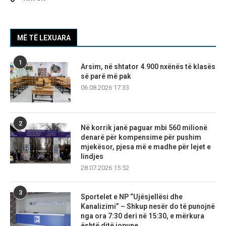
MË TË LEXUARA
1
Arsim, në shtator 4.900 nxënës të klasës
së parë më pak
06.08.2026 17:33
2
Në korrik janë paguar mbi 560 milionë
denarë për kompensime për pushim
mjekësor, pjesa më e madhe për lejet e
lindjes
28.07.2026 15:52
3
Sportelet e NP “Ujësjellësi dhe
Kanalizimi” – Shkup nesër do të punojnë
nga ora 7:30 deri në 15:30, e mërkura
është ditë jopune