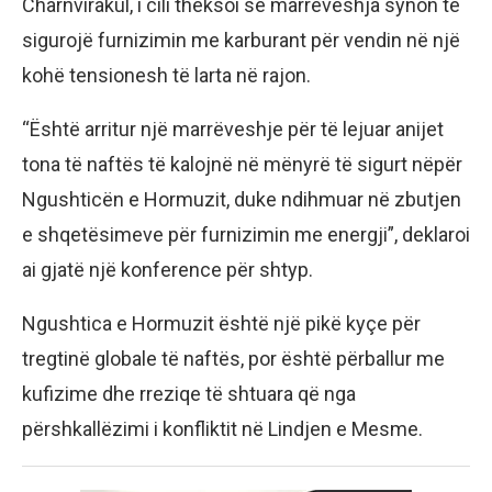
Charnvirakul, i cili theksoi se marrëveshja synon të
sigurojë furnizimin me karburant për vendin në një
kohë tensionesh të larta në rajon.
“Është arritur një marrëveshje për të lejuar anijet
tona të naftës të kalojnë në mënyrë të sigurt nëpër
Ngushticën e Hormuzit, duke ndihmuar në zbutjen
e shqetësimeve për furnizimin me energji”, deklaroi
ai gjatë një konference për shtyp.
Ngushtica e Hormuzit është një pikë kyçe për
tregtinë globale të naftës, por është përballur me
kufizime dhe rreziqe të shtuara që nga
përshkallëzimi i konfliktit në Lindjen e Mesme.