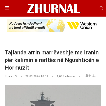
Tajlanda arrin marrëveshje me Iranin
për kalimin e naftës në Ngushticën e
Hormuzit
A+
A-
Nga
Xh M
28.03.2026 10:59
1,036
e lexuar