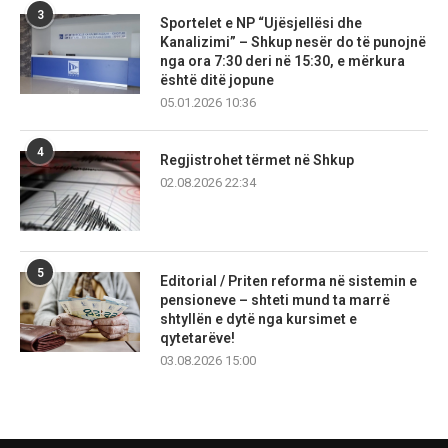
3
Sportelet e NP “Ujësjellësi dhe
Kanalizimi” – Shkup nesër do të punojnë
nga ora 7:30 deri në 15:30, e mërkura
është ditë jopune
05.01.2026 10:36
4
Regjistrohet tërmet në Shkup
02.08.2026 22:34
5
Editorial / Priten reforma në sistemin e
pensioneve – shteti mund ta marrë
shtyllën e dytë nga kursimet e
qytetarëve!
03.08.2026 15:00