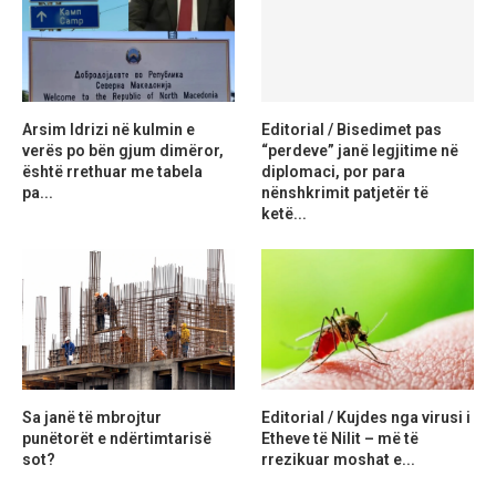
Arsim Idrizi në kulmin e
Editorial / Bisedimet pas
verës po bën gjum dimëror,
“perdeve” janë legjitime në
është rrethuar me tabela
diplomaci, por para
pa...
nënshkrimit patjetër të
ketë...
Sa janë të mbrojtur
Editorial / Kujdes nga virusi i
punëtorët e ndërtimtarisë
Etheve të Nilit – më të
sot?
rrezikuar moshat e...