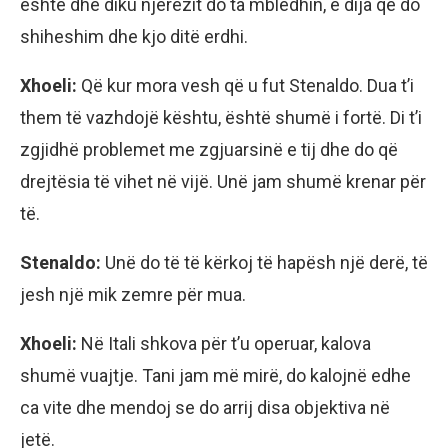
është dhe diku njerëzit do ta mbledhin, e dija që do
shiheshim dhe kjo ditë erdhi.
Xhoeli:
Që kur mora vesh që u fut Stenaldo. Dua t’i
them të vazhdojë kështu, është shumë i fortë. Di t’i
zgjidhë problemet me zgjuarsinë e tij dhe do që
drejtësia të vihet në vijë. Unë jam shumë krenar për
të.
Stenaldo:
Unë do të të kërkoj të hapësh një derë, të
jesh një mik zemre për mua.
Xhoeli:
Në Itali shkova për t’u operuar, kalova
shumë vuajtje. Tani jam më mirë, do kalojnë edhe
ca vite dhe mendoj se do arrij disa objektiva në
jetë.