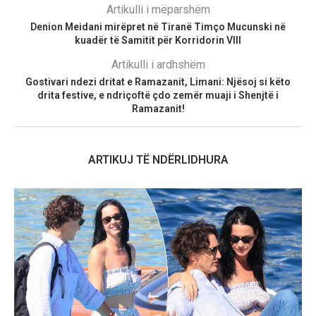
Artikulli i mëparshëm
Denion Meidani mirëpret në Tiranë Timço Mucunski në
kuadër të Samitit për Korridorin VIII
Artikulli i ardhshëm
Gostivari ndezi dritat e Ramazanit, Limani: Njësoj si këto
drita festive, e ndriçoftë çdo zemër muaji i Shenjtë i
Ramazanit!
ARTIKUJ TË NDËRLIDHURA