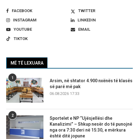
FACEBOOK
TWITTER
INSTAGRAM
LINKEDIN
YOUTUBE
EMAIL
TIKTOK
MË TË LEXUARA
1
Arsim, në shtator 4.900 nxënës të klasës
së parë më pak
06.08.2026 17:33
2
Sportelet e NP “Ujësjellësi dhe
Kanalizimi” – Shkup nesër do të punojnë
nga ora 7:30 deri në 15:30, e mërkura
është ditë jopune