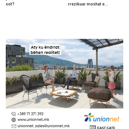
sot?
rrezikuar moshat e...