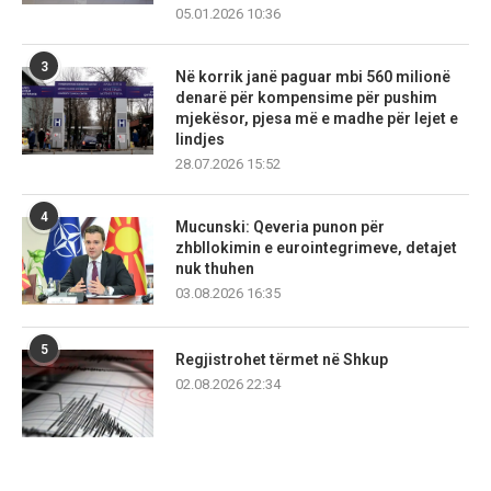
05.01.2026 10:36
3
Në korrik janë paguar mbi 560 milionë
denarë për kompensime për pushim
mjekësor, pjesa më e madhe për lejet e
lindjes
28.07.2026 15:52
4
Mucunski: Qeveria punon për
zhbllokimin e eurointegrimeve, detajet
nuk thuhen
03.08.2026 16:35
5
Regjistrohet tërmet në Shkup
02.08.2026 22:34