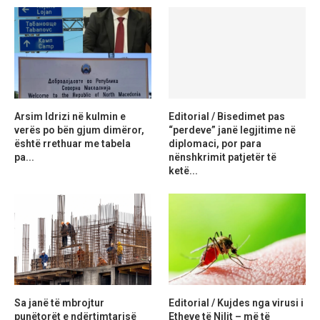
Arsim Idrizi në kulmin e
Editorial / Bisedimet pas
verës po bën gjum dimëror,
“perdeve” janë legjitime në
është rrethuar me tabela
diplomaci, por para
pa...
nënshkrimit patjetër të
ketë...
Sa janë të mbrojtur
Editorial / Kujdes nga virusi i
punëtorët e ndërtimtarisë
Etheve të Nilit – më të