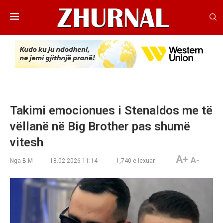
Takimi emocionues i Stenaldos me të
vëllanë në Big Brother pas shumë
vitesh
A+
A-
Nga
B.M
18.02.2026 11:14
1,740
e lexuar