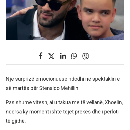
Një surprizë emocionuese ndodhi në spektaklin e
së martës për Stenaldo Mëhillin.
Pas shumë vitesh, ai u takua me të vëllanë, Xhoelin,
ndërsa ky moment ishte tejet prekës dhe i përloti
të gjithë.