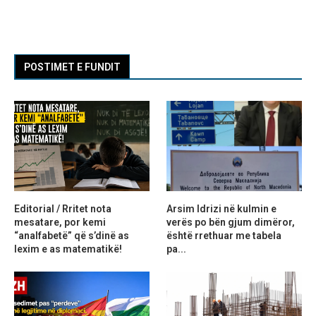
POSTIMET E FUNDIT
Editorial / Rritet nota
Arsim Idrizi në kulmin e
mesatare, por kemi
verës po bën gjum dimëror,
“analfabetë” që s’dinë as
është rrethuar me tabela
lexim e as matematikë!
pa...