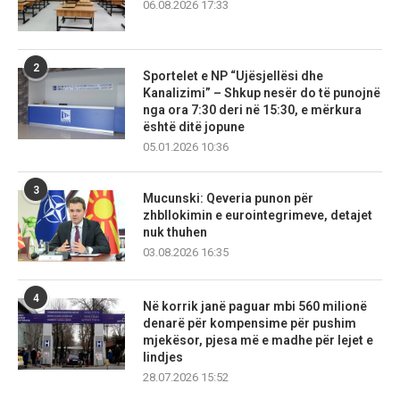
06.08.2026 17:33
2
Sportelet e NP “Ujësjellësi dhe
Kanalizimi” – Shkup nesër do të punojnë
nga ora 7:30 deri në 15:30, e mërkura
është ditë jopune
05.01.2026 10:36
3
Mucunski: Qeveria punon për
zhbllokimin e eurointegrimeve, detajet
nuk thuhen
03.08.2026 16:35
4
Në korrik janë paguar mbi 560 milionë
denarë për kompensime për pushim
mjekësor, pjesa më e madhe për lejet e
lindjes
28.07.2026 15:52