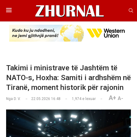
Takimi i ministrave të Jashtëm të
NATO-s, Hoxha: Samiti i ardhshëm në
Tiranë, moment historik për rajonin
A+
A-
Nga
D. V.
22.05.2026 16:48
1,974
e lexuar