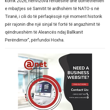
korrik 2026, nënvizova rëndësinë dhe domethënien
e mbajtjes së Samitit të ardhshëm të NATO-s në
Tiranë, i cili do të përfaqësojë një moment historik
për rajonin dhe një sinjal të fortë të angazhimit të
qëndrueshëm të Aleancës ndaj Ballkanit
Perëndimor”, përfundoi Hoxha.