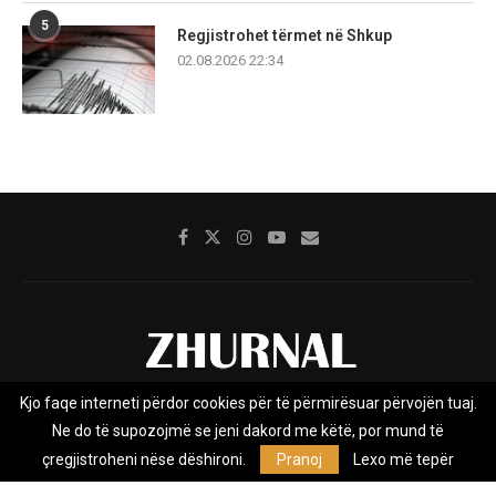
5
Regjistrohet tërmet në Shkup
02.08.2026 22:34
Kjo faqe interneti përdor cookies për të përmirësuar përvojën tuaj.
Rreth nesh
Impresumi
Marketing
Kontakt
Ne do të supozojmë se jeni dakord me këtë, por mund të
Privacy Policy
çregjistroheni nëse dëshironi.
Pranoj
Lexo më tepër
Zhurnal.mk është Agjenci e Lajmeve e pavarur, e themeluar në vitin