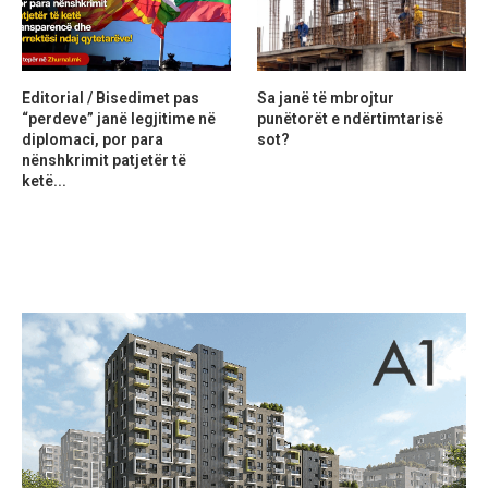
Editorial / Bisedimet pas
Sa janë të mbrojtur
“perdeve” janë legjitime në
punëtorët e ndërtimtarisë
diplomaci, por para
sot?
nënshkrimit patjetër të
ketë...